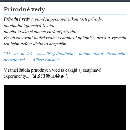
Prírodné vedy
Prírodné vedy
ti pomôžu pochopiť zákonitosti prírody,
poodhalia tajomstvá života,
naučia ťa ako skutočne chrániť prírodu.
Po absolvovaní budeš vedieť vedomosti uplatniť v praxi a vysvetliť
ich iným deťom alebo aj dospelým.
"Ak to nevieš vysvetliť jednoducho, potom tomu dostatočne
nerozumieš.“
Albert Einstein
V rámci štúdia prírodných vied ťa čakajú aj zaujímavé
experimenty...
💣🔬💥📚📊😁🔥💧