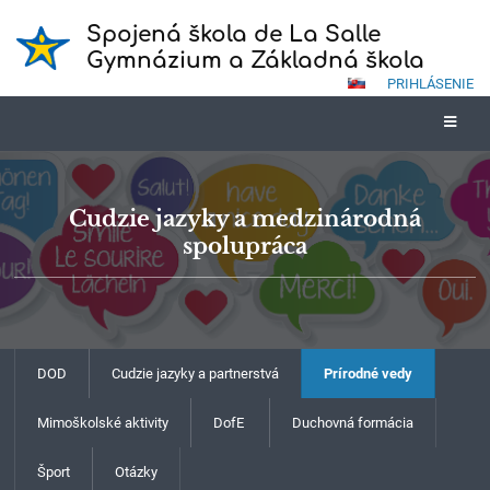
Spojená škola de La Salle
Gymnázium a Základná škola
PRIHLÁSENIE
Cudzie jazyky a medzinárodná
spolupráca
DOD
Cudzie jazyky a partnerstvá
Prírodné vedy
Mimoškolské aktivity
DofE
Duchovná formácia
Šport
Otázky