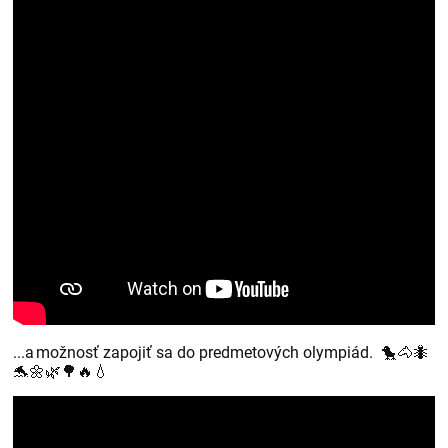
...a možnosť zapojiť sa do predmetových olympiád. 🐤🐴🐜
🐬🌼🌿🌳🔥💧