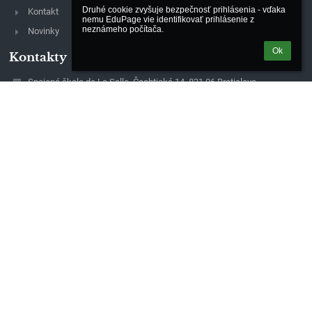
Druhé cookie zvyšuje bezpečnosť prihlásenia - vďaka 
Kontakt
nemu EduPage vie identifikovať prihlásenie z 
neznámeho počítača.
Novinky
Ok
Kontakty
Spojená škola de La Salle, Čachtická 14, 831 06 Bratislava
sekretariat@lasalle.sk
simkova@lasalle.sk
0244881705
Čachtická 14, 831 06 Bratislava
831 06 Bratislava
Slovakia
magac@lasalle.sk
42258120
Detvianska 24, 831 06 Bratislava
Naša organizácia spracúva osobné údaje podľa zásad v súlade s
platnou právnou úpravou.
Kontakt na zodpovednú osobu:
Konferencia biskupov Slovenska, Kapitulská 11, Bratislava