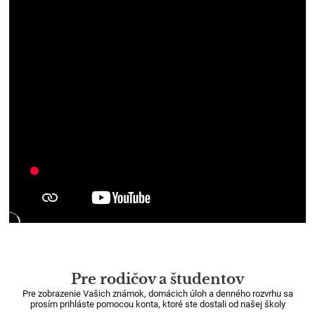
3
Pre rodičov a študentov
Pre zobrazenie Vašich známok, domácich úloh a denného rozvrhu sa
prosím prihláste pomocou konta, ktoré ste dostali od našej školy