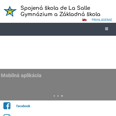
Spojená škola de La Salle
Gymnázium a Základná škola
PRIHLÁSENIE
Mobilná aplikácia
Vyskúšajte taktiež EduPage mobilnú aplikáciu, ktorá je dostupná na
zariadeniach s operačným systémom Android a IOS. Dostávajte
informácie od školy priamo do Vášho mobilu.
facebook