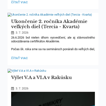
LETNÁ
ČÍTAŤ VIAC
FOTOSÚŤAŽ:
Ukončenie 2. ročníka Akadémie
veľkých diel (Tercia - Kvarta)
3. 7. 2026
26.6.2026 bol nielen dňom vysvedčení, ale aj slávnostného
odovzdávania certifikátov Akadémie.
Počas šk. roka sme sa na seminároch ponárali do veľkých diel,
ktoré nám odkrývali svoje tajomstvá. Zlepšovali sme si svoje
argumentačné schopnosti, kultivovali debaty, cibrili sme si
UKONČENIE
ČÍTAŤ VIAC
kritické myslenie a hlavne sme dokázali žasnúť
2.
nad myšlienkami velikánov literatúry, filozofie a umenia.
ROČNÍKA
AKADÉMIE
VEĽKÝCH
DIEL
Výlet V.A a VI.A v Rakúsku
(TERCIA
-
KVARTA):
3. 7. 2026