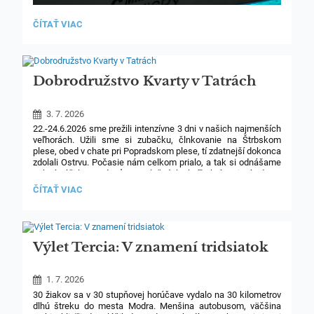
VÝLET
ČÍTAŤ VIAC
V.A
A
VI.A
V
RAKÚSKU:
Dobrodružstvo Kvarty v Tatrách
3. 7. 2026
22.-24.6.2026 sme prežili intenzívne 3 dni v našich najmenších
veľhorách. Užili sme si zubačku, člnkovanie na Štrbskom
plese, obed v chate pri Popradskom plese, tí zdatnejší dokonca
zdolali Ostrvu. Počasie nám celkom prialo, a tak si odnášame
pekné zážitky a radosť zo spoločných chvíľ v krásnej prírode.
DOBRODRUŽSTVO
ČÍTAŤ VIAC
KVARTY
V
TATRÁCH:
Výlet Tercia: V znamení tridsiatok
1. 7. 2026
30 žiakov sa v 30 stupňovej horúčave vydalo na 30 kilometrov
dlhú štreku do mesta Modra. Menšina autobusom, väčšina