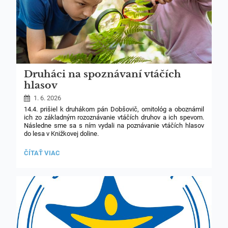
Druháci na spoznávaní vtáčích
hlasov
1. 6. 2026
14.4. prišiel k druhákom pán Dobšovič, ornitológ a oboznámil
ich zo základným rozoznávanie vtáčích druhov a ich spevom.
Následne sme sa s ním vydali na poznávanie vtáčích hlasov
do lesa v Knižkovej doline.
kontakt: Mgr. Ján Dobšovič,
www.watching.sk
.
DRUHÁCI
ČÍTAŤ VIAC
NA
SPOZNÁVANÍ
VTÁČÍCH
HLASOV: