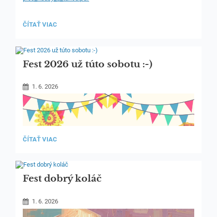
POZVÁNKA
ČÍTAŤ VIAC
NA
ZÁVEREČNÝ
KONCERT
SZUŠ
OSLOBODITEĽSKÁ:
Fest 2026 už túto sobotu :-)
1. 6. 2026
FEST
ČÍTAŤ VIAC
2026
50
UŽ
TÚTO
SOBOTU
:-):
Fest dobrý koláč
1. 6. 2026