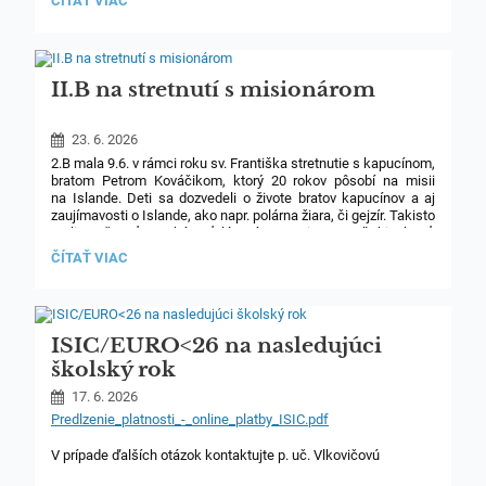
ČÍTAŤ VIAC
FEST,
FOTOGALÉRIA:
II.B na stretnutí s misionárom
23. 6. 2026
2.B mala 9.6. v rámci roku sv. Františka stretnutie s kapucínom,
bratom Petrom Kováčikom, ktorý 20 rokov pôsobí na misii
na Islande. Deti sa dozvedeli o živote bratov kapucínov a aj
zaujímavosti o Islande, ako napr. polárna žiara, či gejzír. Takisto
mali možnosť preskúmať lávovú vyvreninu a veľrybiu kosť.
Na záver si pochutnali na islandských cukríkoch.
II.B
ČÍTAŤ VIAC
NA
STRETNUTÍ
S
MISIONÁROM:
ISIC/EURO<26 na nasledujúci
školský rok
17. 6. 2026
Predlzenie_platnosti_-_online_platby_ISIC.pdf
V prípade ďalších otázok kontaktujte p. uč. Vlkovičovú