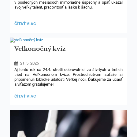
v posledných mesiacoch mimoriadne úspechy a opäť ukázal
svoj veľký talent, pracovitosť a lásku k šachu.
V dňoch 10. – 17. apríla sa zúčastnil Majstrovstiev Slovenska
v štandardnom šachu, kde si v kategórii chlapcov do 12 rokov
VEĽKÝ
ČÍTAŤ VIAC
vybojoval fantastické 1. miesto a získal zlatú medailu.
ŠACHOVÝ
ÚSPECH
MARTINKA
SRNÁKA:
Veľkonočný kvíz
21. 5. 2026
Aj tento rok sa 24.4. stretli dobrovoľníci zo štvrtých a tretích
tried na Veľkonočnom kvíze. Prostredníctvom súťaže si
pripomenuli biblické udalosti Veľkej noci. Ďakujeme za účasť
a víťazom gratulujeme!
VEĽKONOČNÝ
ČÍTAŤ VIAC
KVÍZ: