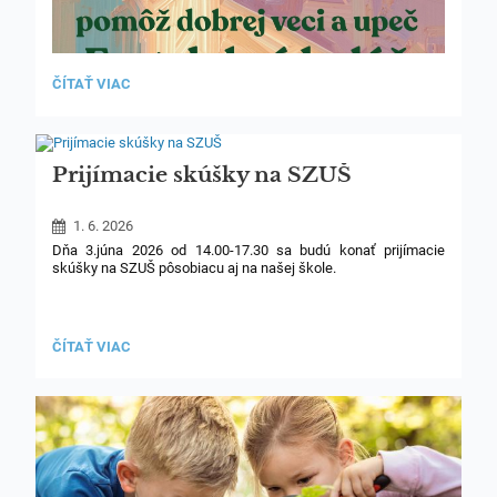
FEST
ČÍTAŤ VIAC
DOBRÝ
KOLÁČ:
Prijímacie skúšky na SZUŠ
1. 6. 2026
Dňa 3.júna 2026 od 14.00-17.30 sa budú konať prijímacie
skúšky na SZUŠ pôsobiacu aj na našej škole.
PRIJÍMACIE
ČÍTAŤ VIAC
SKÚŠKY
NA
SZUŠ: