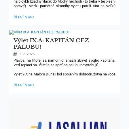
na bicykli (žiadny vláčik do Modry nechodí - to treba v tej piesni
opraviť). Medzi pamätné okamihy výletu patrili túra na Veľkú
homoľu, zábava v bazéne či nevydarený pokus o nočnú hru.
Bude na čo spomínať.
VÝLET
ČÍTAŤ VIAC
TERCIA:
V
ZNAMENÍ
TRIDSIATOK:
Výlet IX.A: KAPITÁN CEZ
PALUBU!
1. 7. 2026
Plavba, na ktorej sa námorníci snažili zbaviť svojho kapitána.
Veď topiaci sa učitelia sa späť na palubu nevyťahujú...
Výlet 9.A na Malom Dunaji bol spojením dobrodružstva na vode
a rozlúčkovej prespávačky pred odchodom na strednú školu.
Všetci to prežili, aj učiteľky. Posádka si odniesla zážitky nielen
VÝLET
ČÍTAŤ VIAC
z plavby a z kúpania sa v rieke, ale aj z ohňovej šou, ktorou
IX.A:
žiakov prekvapila Paulínka Čmelková.
KAPITÁN
CEZ
PALUBU!: