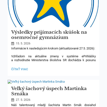
Výsledky prijímacích skúšok na
osemročné gymnázium
15. 5. 2026
Informácie k nasledujúcim krokom (aktualizované 27.5. 2026):
Vzhľadom na aktuálne zmeny v systéme ePrihlášky
a rozhodnutie Ministerstva školstva SR dochádza k posunu
generovania výsledkov prijímacieho konania.
VÝSLEDKY
ČÍTAŤ VIAC
Rozhodnutia o prijatí alebo neprijatí budú vydané po oficiálnom
PRIJÍMACÍCH
vyhodnotení centrálneho systému („automatu“), ktorý
SKÚŠOK
na základe poradia uchádzačov a ich preferencií určí výsledok
NA
prijatia.
OSEMROČNÉ
GYMNÁZIUM:
Veľký šachový úspech Martinka
Srnáka
27. 5. 2026
Náš talentovaný mladý šachista Martin Srnák dosiahol