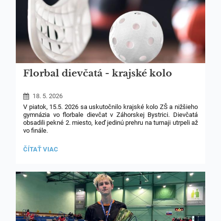
Florbal dievčatá - krajské kolo
18. 5. 2026
V piatok, 15.5. 2026 sa uskutočnilo krajské kolo ZŠ a nižšieho
gymnázia vo florbale dievčat v Záhorskej Bystrici. Dievčatá
obsadili pekné 2. miesto, keď jedinú prehru na turnaji utrpeli až
vo finále.
Blahoželáme!
FLORBAL
ČÍTAŤ VIAC
DIEVČATÁ
-
KRAJSKÉ
KOLO: