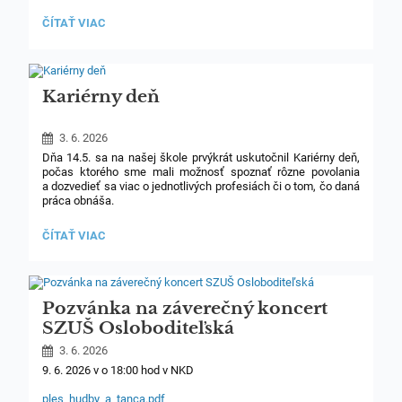
ISIC/EURO<26
ČÍTAŤ VIAC
NA
NASLEDUJÚCI
ŠKOLSKÝ
ROK:
Kariérny deň
3. 6. 2026
Dňa 14.5. sa na našej škole prvýkrát uskutočnil Kariérny deň,
počas ktorého sme mali možnosť spoznať rôzne povolania
a dozvedieť sa viac o jednotlivých profesiách či o tom, čo daná
práca obnáša.
Do školy sme pozvali deväť hostí, ktorí nám porozprávali
KARIÉRNY
ČÍTAŤ VIAC
o svojej práci a ukázali nám, že každé povolanie je svojím
DEŇ:
spôsobom veľmi dôležité a významné.
Pozvánka na záverečný koncert
SZUŠ Osloboditeľská
3. 6. 2026
9. 6. 2026 v o 18:00 hod v NKD
ples_hudby_a_tanca.pdf