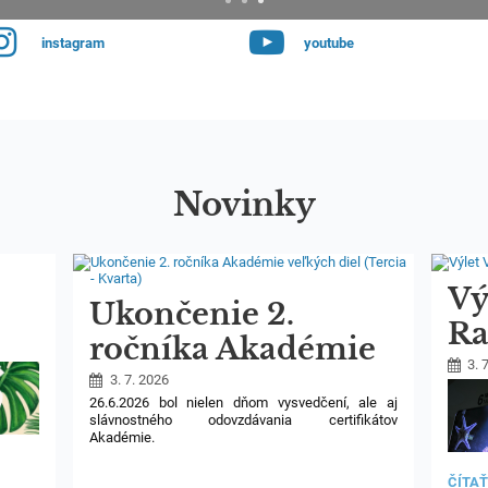
instagram
youtube
Novinky
Vý
Ukončenie 2.
Ra
ročníka Akadémie
3. 
veľkých diel (Tercia
3. 7. 2026
26.6.2026 bol nielen dňom vysvedčení, ale aj
- Kvarta)
slávnostného odovzdávania certifikátov
Akadémie.
Počas šk. roka sme sa na seminároch ponárali
VÝLE
ČÍTAŤ