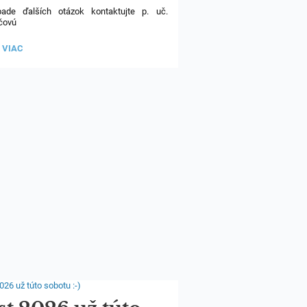
pade ďalších otázok kontaktujte p. uč.
čovú
EURO<26
 VIAC
EDUJÚCI
SKÝ