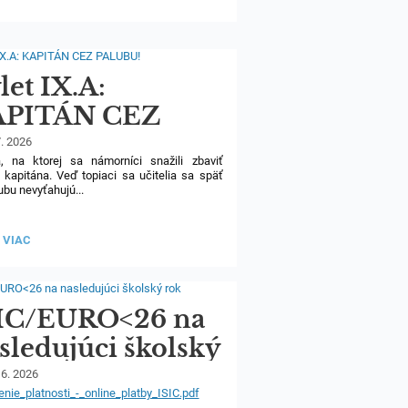
SKU:
50
let IX.A:
APITÁN CEZ
ALUBU!
7. 2026
a, na ktorej sa námorníci snažili zbaviť
 kapitána. Veď topiaci sa učitelia sa späť
ubu nevyťahujú...
 9.A na Malom Dunaji bol spojením
ružstva na vode a rozlúčkovej prespávačky
T
 VIAC
dchodom na strednú školu. Všetci to prežili,
teľky. Posádka si odniesla zážitky nielen
TÁN
by a z kúpania sa v rieke, ale aj z ohňovej
torou žiakov prekvapila Paulínka Čmelková.
U!:
IC/EURO<26 na
sledujúci školský
k
 6. 2026
enie_platnosti_-_online_platby_ISIC.pdf