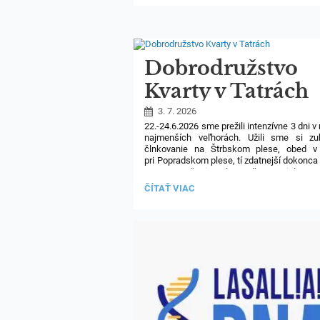
Dobrodružstvo
Kvarty v Tatrách
3. 7. 2026
22.-24.6.2026 sme prežili intenzívne 3 dni v
najmenších veľhorách. Užili sme si zu
člnkovanie na Štrbskom plese, obed v
pri Popradskom plese, tí zdatnejší dokonca 
Ostrvu. Počasie nám celkom prialo, a 
odnášame pekné zážitky a radosť zo spol
DOBRODRUŽSTVO
ČÍTAŤ VIAC
chvíľ v krásnej prírode.
KVARTY
V
TATRÁCH: