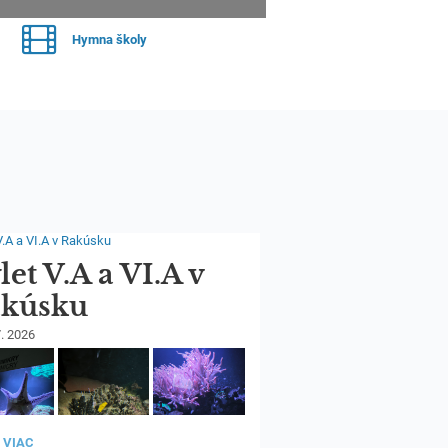
Hymna školy
let V.A a VI.A v
kúsku
7. 2026
T
 VIAC