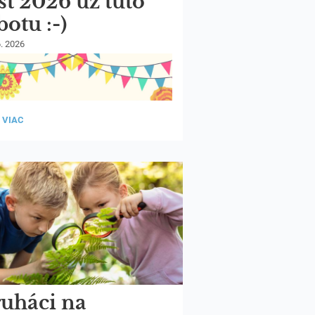
st 2026 už túto
botu :-)
6. 2026
 VIAC
TU
uháci na