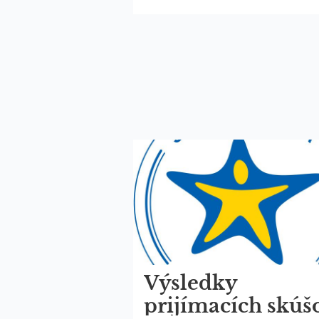
DOBRÝ
KOLÁČ:
Výsledky
prijímacích skúš