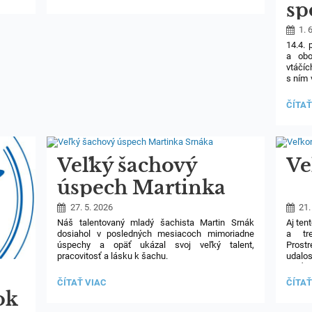
SKÚŠKY
sp
NA
SZUŠ:
hl
1. 
14.4. 
a obo
vtáčí
s ním 
v Kniž
DRUH
ČÍTAŤ
kontak
NA
SPOZ
VTÁČ
HLAS
Veľký šachový
Ve
úspech Martinka
Srnáka
27. 5. 2026
21.
Náš talentovaný mladý šachista Martin Srnák
Aj tent
dosiahol v posledných mesiacoch mimoriadne
a tr
úspechy a opäť ukázal svoj veľký talent,
Prostr
pracovitosť a lásku k šachu.
udalo
a víťa
V dňoch 10. – 17. apríla sa zúčastnil Majstrovstiev
VEĽKÝ
VEĽK
ČÍTAŤ VIAC
ČÍTAŤ
Slovenska v štandardnom šachu, kde si
ŠACHOVÝ
KVÍZ:
ok
v kategórii chlapcov do 12 rokov vybojoval
ÚSPECH
fantastické 1. miesto a získal zlatú medailu.