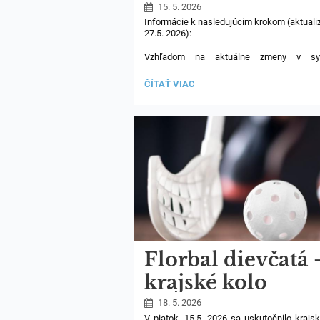
na osemročné
15. 5. 2026
Informácie k nasledujúcim krokom (aktual
gymnázium
27.5. 2026):
Vzhľadom na aktuálne zmeny v sy
ePrihlášky a rozhodnutie Ministerstva škol
dochádza k posunu generovania výs
VÝSLEDKY
ČÍTAŤ VIAC
prijímacieho konania.
PRIJÍMACÍCH
SKÚŠOK
Rozhodnutia o prijatí alebo neprijatí budú
NA
po oficiálnom vyhodnotení centrálneho s
OSEMROČNÉ
GYMNÁZIUM:
(„automatu“), ktorý na základe po
uchádzačov a ich preferencií určí vý
prijatia.
Florbal dievčatá 
krajské kolo
18. 5. 2026
V piatok, 15.5. 2026 sa uskutočnilo krajs