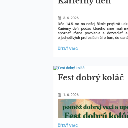
Kariérny deň
3. 6. 2026
Dňa 14.5. sa na našej škole prvýkrát usk
Kariérny deň, počas ktorého sme mali m
spoznať rôzne povolania a dozvedieť s
o jednotlivých profesiách či o tom, čo dan
obnáša.
KARIÉRNY
ČÍTAŤ VIAC
Do školy sme pozvali deväť hostí, kto
DEŇ:
porozprávali o svojej práci a ukázali nám, ž
povolanie je svojím spôsobom veľmi dô
a významné.
Fest dobrý koláč
1. 6. 2026
FEST
ČÍTAŤ VIAC