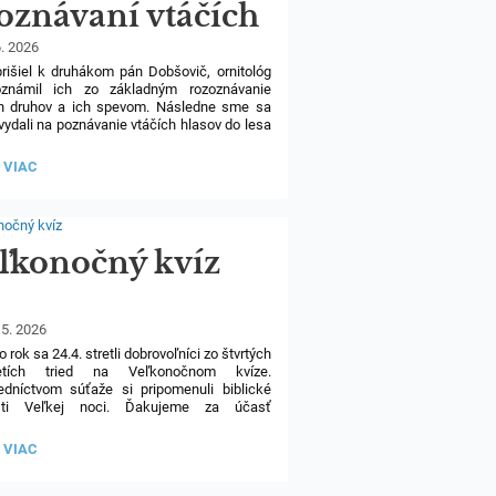
oznávaní vtáčích
asov
6. 2026
prišiel k druhákom pán Dobšovič, ornitológ
známil ich zo základným rozoznávanie
ch druhov a ich spevom. Následne sme sa
vydali na poznávanie vtáčích hlasov do lesa
kovej doline.
ÁCI
 VIAC
t: Mgr. Ján Dobšovič,
www.watching.sk
.
NÁVANÍ
ÍCH
OV:
ľkonočný kvíz
 5. 2026
19
o rok sa 24.4. stretli dobrovoľníci zo štvrtých
etích tried na Veľkonočnom kvíze.
edníctvom súťaže si pripomenuli biblické
sti Veľkej noci. Ďakujeme za účasť
zom gratulujeme!
ONOČNÝ
 VIAC