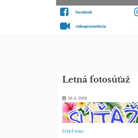
facebook
videoprezentácia
Letná fotosúťaž
26. 6. 2026
LETNÁ
ČÍTAŤ VIAC
FOTOSÚŤAŽ: