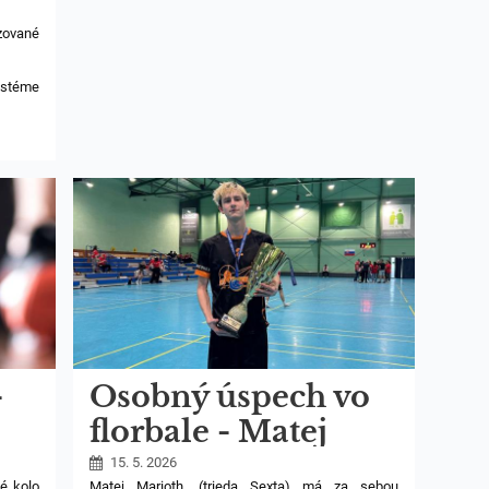
MARTINKA
SRNÁKA:
izované
stéme
stva SR
ledkov
 vydané
ystému
radia
sledok
-
Osobný úspech vo
florbale - Matej
Marioth
15. 5. 2026
ké kolo
Matej Marioth, (trieda Sexta) má za sebou