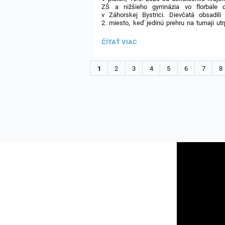
ZŠ a nižšieho gymnázia vo florbale d
v Záhorskej Bystrici. Dievčatá obsadili
2. miesto, keď jedinú prehru na turnaji utr
vo finále.
FLORBAL
ČÍTAŤ VIAC
Blahoželáme!
DIEVČATÁ
-
KRAJSKÉ
1
2
3
4
5
6
7
8
KOLO: