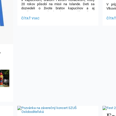
20 rokov pôsobí na misii na Islande. Deti sa
V prí
dozvedeli o živote bratov kapucínov a aj
Vlkovi
zaujímavosti o Islande, ako napr. polárna žiara,
či gejzír. Takisto mali možnosť preskúmať lávovú
II.B
ISIC/
ČÍTAŤ VIAC
ČÍTAŤ
vyvreninu a veľrybiu kosť. Na záver si pochutnali
NA
NA
na islandských cukríkoch.
STRETNUTÍ
NASL
S
ŠKOL
MISIONÁROM:
ROK:
,