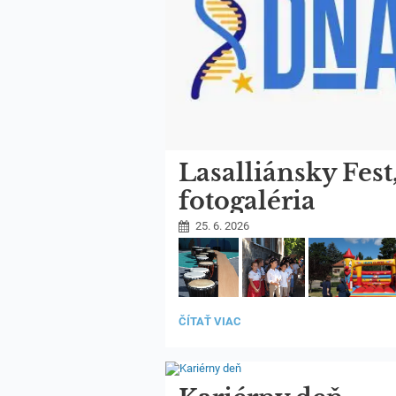
Lasalliánsky Fest
fotogaléria
25. 6. 2026
LASALLIÁNSKY
ČÍTAŤ VIAC
FEST,
FOTOGALÉRIA: