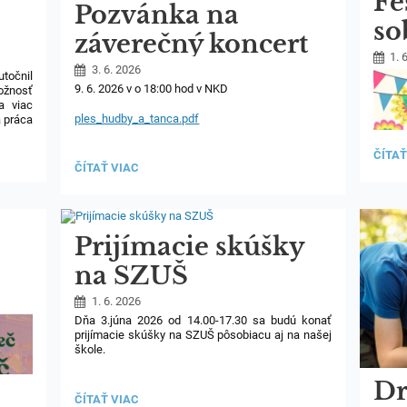
Fe
Pozvánka na
so
záverečný koncert
1. 
SZUŠ
3. 6. 2026
utočnil
9. 6. 2026 v o 18:00 hod v NKD
ožnosť
Osloboditeľská
a viac
ples_hudby_a_tanca.pdf
á práca
FEST
ČÍTAŤ
rí nám
POZVÁNKA
ČÍTAŤ VIAC
2026
e každé
NA
UŽ
ležité
ZÁVEREČNÝ
TÚTO
KONCERT
SOBO
SZUŠ
:-):
OSLOBODITEĽSKÁ:
Prijímacie skúšky
na SZUŠ
1. 6. 2026
Dňa 3.júna 2026 od 14.00-17.30 sa budú konať
prijímacie skúšky na SZUŠ pôsobiacu aj na našej
škole.
Dr
PRIJÍMACIE
ČÍTAŤ VIAC