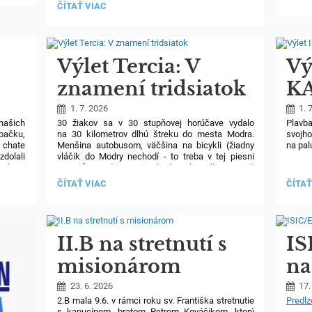
do veľkých diel, ktoré nám odkrývali svoje
UKONČENIE
ČÍTAŤ VIAC
V.A
tajomstvá. Zlepšovali sme si svoje argumentačné
2.
A
schopnosti, kultivovali debaty, cibrili sme si
ROČNÍKA
VI.A
kritické myslenie a hlavne sme dokázali žasnúť
AKADÉMIE
V
nad myšlienkami velikánov literatúry, filozofie
VEĽKÝCH
RAKÚ
DIEL
a umenia.
Výlet Tercia: V
Vý
(TERCIA
-
znamení tridsiatok
K
KVARTA):
P
1. 7. 2026
1. 
 našich
30 žiakov sa v 30 stupňovej horúčave vydalo
Plavb
bačku,
na 30 kilometrov dlhú štreku do mesta Modra.
svojho
 chate
Menšina autobusom, väčšina na bicykli (žiadny
na pal
zdolali
vláčik do Modry nechodí - to treba v tej piesni
tak si
opraviť). Medzi pamätné okamihy výletu patrili
Výlet
očných
túra na Veľkú homoľu, zábava v bazéne
dobrod
VÝLET
VÝLE
ČÍTAŤ VIAC
ČÍTAŤ
či nevydarený pokus o nočnú hru. Bude
pred o
TERCIA:
IX.A:
na čo spomínať.
aj uči
V
KAPI
z plav
ZNAMENÍ
CEZ
šou, k
TRIDSIATOK:
PALUB
II.B na stretnutí s
IS
misionárom
na
ro
23. 6. 2026
17.
2.B mala 9.6. v rámci roku sv. Františka stretnutie
Predlz
s kapucínom, bratom Petrom Kováčikom, ktorý