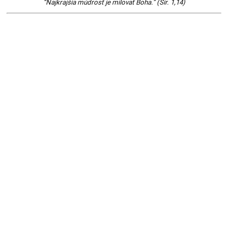
“Najkrajšia múdrosť je milovať Boha.” (Sir. 1,14)