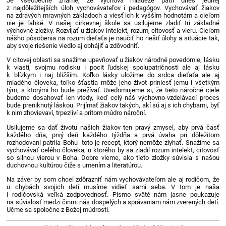
Je všeobecne známe, že výchova mládeže patrí dnes jednej
z najdôležitejších úloh vychovávateľov i pedagógov. Vychovávať žiakov
na zdravých mravných základoch a viesť ich k vyšším hodnotám a cieľom
nie je ľahké. V našej cirkevnej škole sa usilujeme zladiť tri základné
výchovné zložky. Rozvíjať u žiakov intelekt, rozum, citovosť a vieru. Cieľom
nášho pôsobenia na rozum dieťaťa je naučiť ho riešiť úlohy a situácie tak,
aby svoje riešenie viedlo aj obhájiť a zdôvodniť.
V citovej oblasti sa snažíme upevňovať u žiakov národné povedomie, lásku
k vlasti, svojmu rodisku i pocit ľudskej spolupatričnosti ale aj lásku
k blízkym i naj bližším. Koľko lásky uložíme do srdca dieťaťa ale aj
mladého človeka, toľko šťastia môže jeho život priniesť jemu i všetkým
tým, s ktorými ho bude prežívať. Uvedomujeme si, že tieto náročné ciele
budeme dosahovať len vtedy, keď celý náš výchovno-vzdelávací proces
bude preniknutý láskou. Prijímať žiakov takých, akí sú aj s ich chybami, byť
k nim zhovievaví, trpezliví a pritom múdro nároční.
Usilujeme sa dať životu našich žiakov ten pravý zmysel, aby prvá časť
každého dňa, prvý deň každého týždňa a prvá úvaha pri dôležitom
rozhodovaní patrila Bohu- toto je recept, ktorý nemôže zlyhať. Snažíme sa
vychovávať celého človeka, u ktorého by sa zladil rozum intelekt, citovosť
so silnou vierou v Boha. Dobre vieme, ako tieto zložky súvisia s našou
duchovnou kultúrou čiže s umením a literatúrou.
Na záver by som chcel zdôrazniť nám vychovávateľom ale aj rodičom, že
u chybách svojich detí musíme vidieť sami seba. V tom je naša
i rodičovská veľká zodpovednosť. Písmo sväté nám jasne poukazuje
na súvislosť medzi činmi nás dospelých a správaniam nám zverených detí.
Učme sa spoločne z Božej múdrosti.