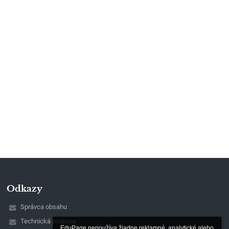
Odkazy
Správca obsahu
Technická podpora
EduPage nepoužíva žiadne reklamné, analytické alebo 