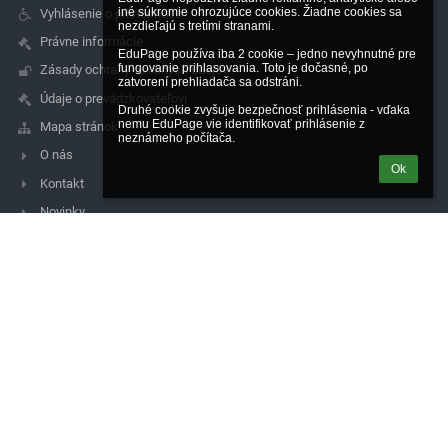
iné súkromie ohrozujúce cookies. Žiadne cookies sa 
Vyhlásenie o prístupnosti
nezdieľajú s tretími stranami.

Právne informácie
EduPage používa iba 2 cookie – jedno nevyhnutné pre 
fungovanie prihlasovania. Toto je dočasné, po 
Zásady ochrany osobných údajov
zatvorení prehliadača sa odstráni.

Údaje o prevádzkovateľovi
Druhé cookie zvyšuje bezpečnosť prihlásenia - vďaka 
nemu EduPage vie identifikovať prihlásenie z 
Mapa stránok
neznámeho počítača.
O nás
Ok
Kontakt
Novinky
Kontakty
Spojená škola de La Salle, Čachtická 14, 831 06 Bratislava
sekretariat@lasalle.sk
simkova@lasalle.sk
0244881705
Čachtická 14, 831 06 Bratislava
831 06 Bratislava
Slovakia