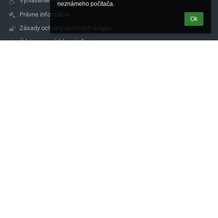
Vyhlásenie o prístupnosti
neznámeho počítača.
Právne informácie
Ok
Zásady ochrany osobných údajov
Údaje o prevádzkovateľovi
Mapa stránok
O nás
Kontakt
Novinky
Kontakty
Spojená škola de La Salle, Čachtická 14, 831 06 Bratislava
sekretariat@lasalle.sk
simkova@lasalle.sk
0244881705
Čachtická 14, 831 06 Bratislava
831 06 Bratislava
Slovakia
magac@lasalle.sk