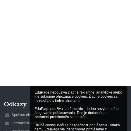
EduPage nepoužíva žiadne reklamné, analytické alebo 
iné súkromie ohrozujúce cookies. Žiadne cookies sa 
nezdieľajú s tretími stranami.

Odkazy
EduPage používa iba 2 cookie – jedno nevyhnutné pre 
fungovanie prihlasovania. Toto je dočasné, po 
Správca obsahu
zatvorení prehliadača sa odstráni.

Technická podpora
Druhé cookie zvyšuje bezpečnosť prihlásenia - vďaka 
nemu EduPage vie identifikovať prihlásenie z 