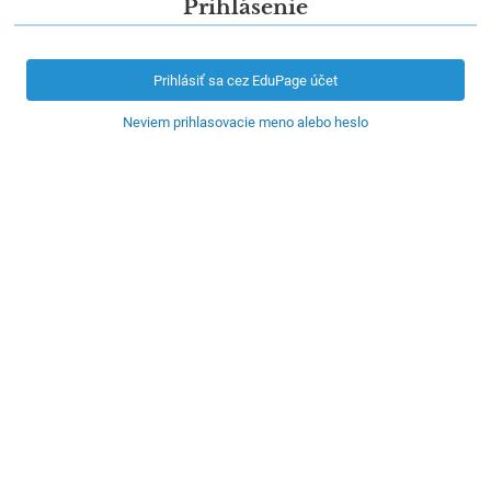
Prihlásenie
Prihlásiť sa cez EduPage účet
Neviem prihlasovacie meno alebo heslo