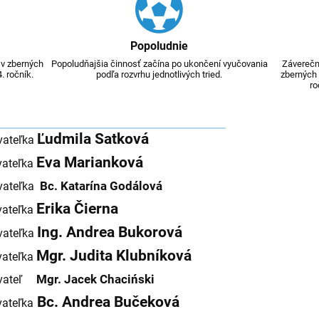
Popoludnie
 v zberných
Popoludňajšia činnosť začína po ukončení vyučovania
Záverečná
4. ročník.
podľa rozvrhu jednotlivých tried.
zberných t
ro
Ľudmila Satková
vateľka
Eva Marianková
ateľka
Bc. Katarína Godálová
vateľka
Erika Čierna
vateľka
Ing. Andrea Bukorová
vateľka
Mgr. Judita Klubníková
vateľka
Mgr. Jacek Chaciński
ávateľ
Bc. Andrea Bučeková
ateľka