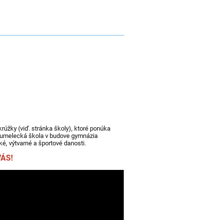
rúžky (viď. stránka školy), ktoré ponúka
á umelecká škola v budove gymnázia
ké, výtvarné a športové danosti.
VÁS!