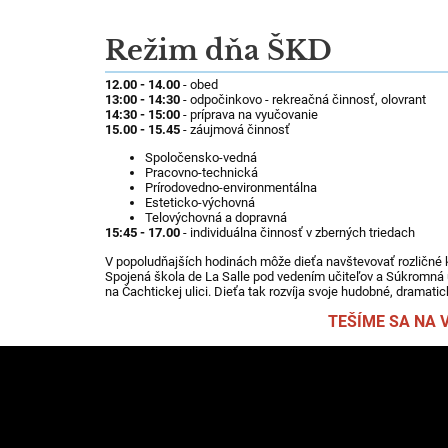
Režim dňa ŠKD
12.00 - 14.00
- obed
13:00 - 14:30
- odpočinkovo - rekreačná činnosť, olovrant
14:30 - 15:00
- príprava na vyučovanie
15.00 - 15.45
- záujmová činnosť
Spoločensko-vedná
Pracovno-technická
Prírodovedno-environmentálna
Esteticko-výchovná
Telovýchovná a dopravná
15:45 - 17.00
- individuálna činnosť v zberných triedach
V popoludňajších hodinách môže dieťa navštevovať rozličné k
Spojená škola de La Salle pod vedením učiteľov a Súkromn
na Čachtickej ulici. Dieťa tak rozvíja svoje hudobné, dramatic
TEŠÍME SA NA 