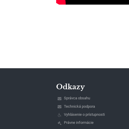
Odkazy
Správca obsahu
Technická podpora
Vyhlásenie o prístupnosti
Právne informácie