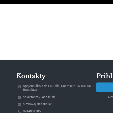
Kontakty
Prihl
Spojená škola de La Salle, Čachtická 14, 831 06
Bratislava
sekretariat@lasalle.sk
Nev
simkova@lasalle.sk
0244881705