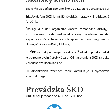
Školský klub detí pri Spojenej škole de La Salle v Bratislave bo
Zriaďovateľom ŠKD je Inštitút školských bratov v Bratislave. 
4. ročníka.
Školský klub detí organizuje viaceré mimoriadne aktivity
v rozprávkovom šate, vedomostné kvízy, divadelné predstav
a športové súťaže, beseda s policajtom, záchranárom, požiar
dielne, návšteva knižníc, Bibiana,...
Do ŠKD sa žiak prihlasuje na základe Žiadosti o prijatie dieťa
je potrebné vyplniť všetky údaje. Odhlasovanie z ŠKD sa us
v predchádzajúcom mesiaci.
Pri akýchkoľvek zmenách rodič komunikuje s vychováva
a cez Edupage.
Prevádzka ŠKD
ŠKD funguje v čase od 6.30 do 17.00 hod.