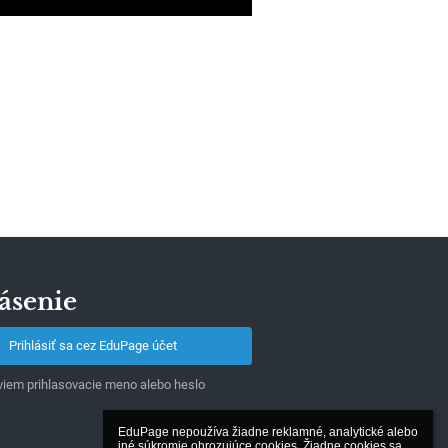
ásenie
Prihlásiť sa cez EduPage účet
iem prihlasovacie meno alebo heslo
EduPage nepoužíva žiadne reklamné, analytické alebo 
iné súkromie ohrozujúce cookies. Žiadne cookies sa 