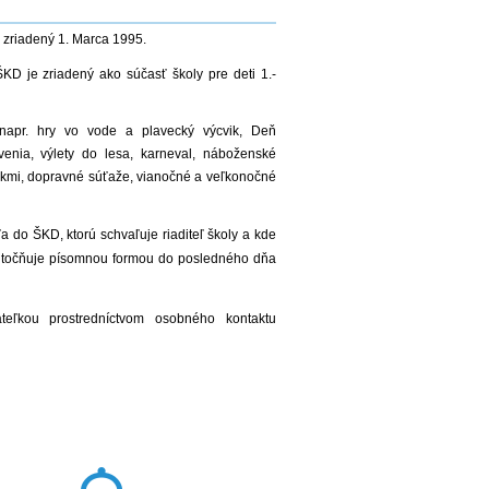
l zriadený 1. Marca 1995.
ŠKD je zriadený ako súčasť školy pre deti 1.-
, napr. hry vo vode a plavecký výcvik, Deň
enia, výlety do lesa, karneval, náboženské
nikmi, dopravné súťaže, vianočné a veľkonočné
ťa do ŠKD, ktorú schvaľuje riaditeľ školy a kde
kutočňuje písomnou formou do posledného dňa
teľkou prostredníctvom osobného kontaktu