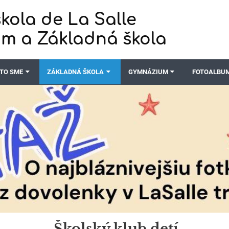
kola de La Salle
m a Základná škola
TO SME
ZÁKLADNÁ ŠKOLA
GYMNÁZIUM
FOTOALBU
Školský klub detí