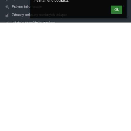
neznámeho počítača.
Právne informácie
Ok
Zásady ochrany osobných údajov
Údaje o prevádzkovateľovi
Mapa stránok
O nás
Kontakt
Novinky
Kontakty
Spojená škola de La Salle, Čachtická 14, 831 06 Bratislava
sekretariat@lasalle.sk
simkova@lasalle.sk
0244881705
Čachtická 14, 831 06 Bratislava
831 06 Bratislava
Slovakia
magac@lasalle.sk