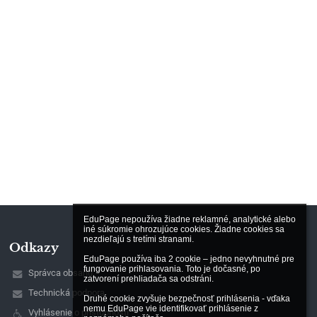
EduPage nepoužíva žiadne reklamné, analytické alebo 
iné súkromie ohrozujúce cookies. Žiadne cookies sa 
nezdieľajú s tretími stranami.

Odkazy
EduPage používa iba 2 cookie – jedno nevyhnutné pre 
fungovanie prihlasovania. Toto je dočasné, po 
Správca obsahu
zatvorení prehliadača sa odstráni.

Technická podpora
Druhé cookie zvyšuje bezpečnosť prihlásenia - vďaka 
nemu EduPage vie identifikovať prihlásenie z 
Vyhlásenie o prístupnosti