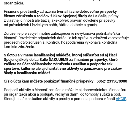
organizácia.
Finančné prostriedky združenia
tvoria hlavne dobrovoľné príspevky
členov združenia a rodičov žiakov Spojenej školy de La Salle
, príjmy
z vlastnej činnosti ale tiaž aj akékoľvek právom dovolené príspevky
od právnických i fyzických osôb, štátne dotácie a granty.
Združenie pre svoje hmotné zabezpečenie nevykonáva podnikateľskú
činnosť. Rozdelenie prípadných dotácií a ich správu v združení zabezpečuje
predsedníctvo združenia. Kontrolu hospodárenia vykonáva kontrolná
komisia združenia.
S úctou a v mene lasallianskej mládeže, ktorej súčasťou sú aj žiaci
Spojenej školy de La Salle ĎAKUJEME za finančné príspevky, ktoré
zašlete na účet občianskeho združenia Lasallian a podporíte tak
športové, kultúrne ale aj charitatívne aktivity organizované pre žiakov
školy a lasalliansku mládež .
Č
íslo účtu kam môžete poukázať finančné príspevky : 5062123156/0900
Podporiť aktivity a činnosť združenia môžete aj dobrovoľníckou činnosťou
pri organizácií akcií a podujatí, vecnými darmi do tomboly súťaží a pod.
Sledujte naše aktuálne aktivity a prosby o pomoc a podporu v časti
AKCIE
.