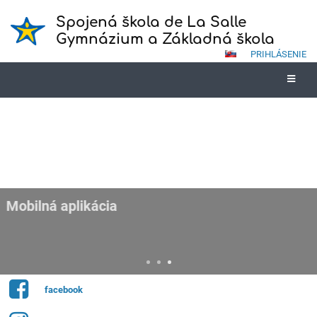
Spojená škola de La Salle
Gymnázium a Základná škola
PRIHLÁSENIE
Mobilná aplikácia
Vyskúšajte taktiež EduPage mobilnú aplikáciu, ktorá je dostupná na
zariadeniach s operačným systémom Android a IOS. Dostávajte
informácie od školy priamo do Vášho mobilu.
facebook