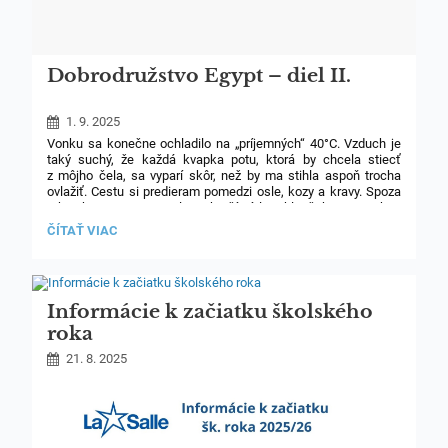
Dobrodružstvo Egypt – diel II.
1. 9. 2025
Vonku sa konečne ochladilo na „príjemných“ 40°C. Vzduch je
taký suchý, že každá kvapka potu, ktorá by chcela stiecť
z môjho čela, sa vyparí skôr, než by ma stihla aspoň trocha
ovlažiť. Cestu si predieram pomedzi osle, kozy a kravy. Spoza
rohu ku mne nesmelo vykročí útly chlapček s prosbou
o spoločnú fotku. Onedlho sa k nemu pripoja ďalší
DOBRODRUŽSTVO
ČÍTAŤ VIAC
záujemcovia. Cítim sa ako celebrita. Každý ma ťahá za ruku
EGYPT
a pýta sa na moje meno. S hrôzou zisťujem, že ho takmer nikto
–
z prítomných nevie správne vysloviť. V najbližších dňoch tak
DIEL
budem musieť vystupovať pod prezývkou Dudu.
II.:
Informácie k začiatku školského
roka
21. 8. 2025