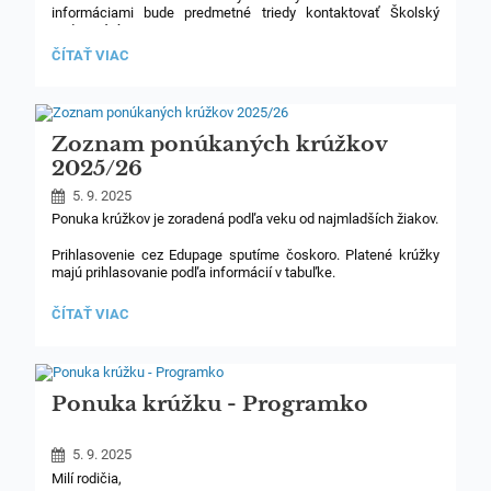
informáciami bude predmetné triedy kontaktovať Školský
podporný tím.
PREVENČNÝ
ČÍTAŤ VIAC
PROGRAM
ZIPPYHO
KAMARÁTI
(1.+2.
ROČ.
Zoznam ponúkaných krúžkov
ZŠ):
2025/26
5. 9. 2025
Ponuka krúžkov je zoradená podľa veku od najmladších žiakov.
Prihlasovenie cez Edupage sputíme čoskoro. Platené krúžky
majú prihlasovanie podľa informácií v tabuľke.
Koniec prihlasovania cez Edupage: 18.9. 2025
ZOZNAM
ČÍTAŤ VIAC
PONÚKANÝCH
Začiatok krúžkovej činnosti: október
KRÚŽKOV
2025/26:
Ponuka krúžku - Programko
5. 9. 2025
Milí rodičia,