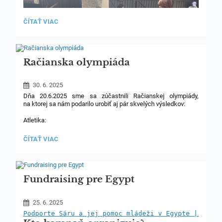
POSLEDNÁ
ČÍTAŤ VIAC
SPOLOČNÁ
VÝPRAVA
TRIEDY
IX.A
ZA
Račianska olympiáda
DOBRODRUŽSTVAMI:
30. 6. 2025
Dňa 20.6.2025 sme sa zúčastnili Račianskej olympiády,
na ktorej sa nám podarilo urobiť aj pár skvelých výsledkov:
Atletika:
Šprint na 60 m dievčatá
RAČIANSKA
ČÍTAŤ VIAC
OLYMPIÁDA:
1. miesto - E. Ladecká
Šprint na 60 m chlapci
Fundraising pre Egypt
1. miesto - T. Nemček
3. miesto - J. Horváth
25. 6. 2025
Podporte Sáru a jej pomoc mládeži v Egypte | Frate
Skok do diaľky chlapci