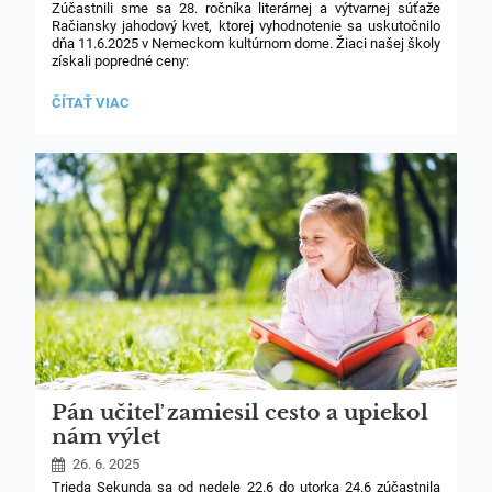
Zúčastnili sme sa 28. ročníka literárnej a výtvarnej súťaže
Račiansky jahodový kvet, ktorej vyhodnotenie sa uskutočnilo
dňa 11.6.2025 v Nemeckom kultúrnom dome. Žiaci našej školy
získali popredné ceny:
Poézia
RAČIANSKY
ČÍTAŤ VIAC
JAHODOVÝ
Hodnotenie cez kategórie 1,2,3 a všetky témy:
KVET:
1. miesto: Viktória Vršanská, 7.A
2. miesto: Daniela Bubnášová, 3.B
Pán učiteľ zamiesil cesto a upiekol
nám výlet
26. 6. 2025
Trieda Sekunda sa od nedele 22.6 do utorka 24.6 zúčastnila