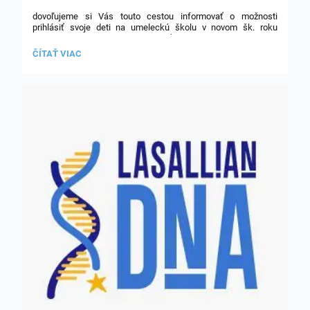
dovoľujeme si Vás touto cestou informovať o možnosti
prihlásiť svoje deti na umeleckú školu v novom šk. roku
2025/26. Výučba bude prebiehať v poobedných hodinách
priamo v priestoroch Spojenej školy. Prijímacie skúšky sa
PRIJÍMACIE
ČÍTAŤ VIAC
uskutočnia 3.9.2025 (streda) od 14:00 - 17:00 hod. v Spojenej
SKÚŠKY
škole de La Salle.
SZUŠ: