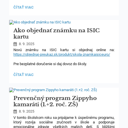
OTVORENIE
ČÍTAŤ VIAC
SKAUTSKÉHO
ROKA
PRE
VODKYNE
-
Ako objednať známku na ISIC
POZVÁNKA:
kartu
8. 9. 2025
Novú známku na ISIC kartu si objednaj online na:
https://objednaj-preukaz.sk/produkt/skola-znamkaisiceuro/
Pre bezplatné doručenie si daj dovoz do školy.
AKO
ČÍTAŤ VIAC
OBJEDNAŤ
ZNÁMKU
NA
ISIC
KARTU:
Prevenčný program Zippyho
kamaráti (1.+2. roč. ZŠ)
8. 9. 2025
V tomto školskom roku sa pripájame k úspešnému programu,
ktorý rozvíja sociálne zručnosti v škole a podporuje
emocionálne zdravie všetkých malých detí. S bližšími