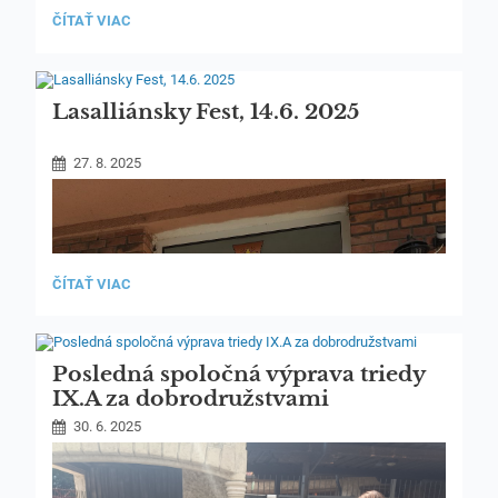
INFORMÁCIE
ČÍTAŤ VIAC
K
ZAČIATKU
ŠKOLSKÉHO
ROKA:
Lasalliánsky Fest, 14.6. 2025
27. 8. 2025
LASALLIÁNSKY
ČÍTAŤ VIAC
FEST,
14.6.
2025:
Posledná spoločná výprava triedy
IX.A za dobrodružstvami
30. 6. 2025