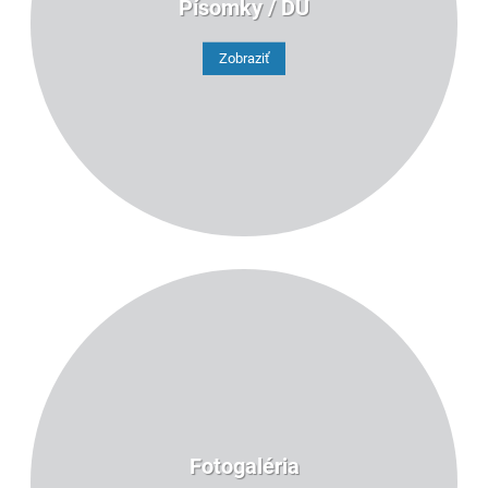
Písomky / DÚ
40
Zobraziť
Fotogaléria