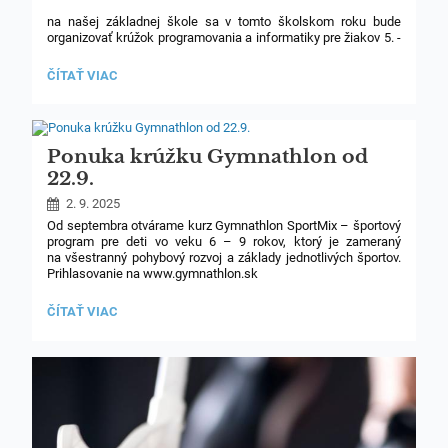
na našej základnej škole sa v tomto školskom roku bude
organizovať krúžok programovania a informatiky pre žiakov 5. -
9. ročníka. Náplňou kurzov budú základy programovania +
základy tvorby hier + internetová bezpečnosť. K dispozícii bude
PONUKA
ČÍTAŤ VIAC
niekoľko termínov (fyzicky v priestoroch školy).
KRÚŽKU
-
PROGRAMKO:
Ponuka krúžku Gymnathlon od
22.9.
2. 9. 2025
Od septembra otvárame kurz Gymnathlon SportMix – športový
program pre deti vo veku 6 – 9 rokov, ktorý je zameraný
na všestranný pohybový rozvoj a základy jednotlivých športov.
Prihlasovanie na www.gymnathlon.sk
PONUKA
ČÍTAŤ VIAC
KRÚŽKU
GYMNATHLON
OD
22.9.: