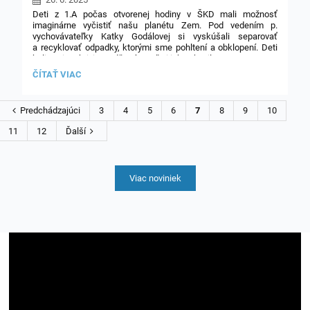
Deti z 1.A počas otvorenej hodiny v ŠKD mali možnosť
imaginárne vyčistiť našu planétu Zem. Pod vedením p.
vychovávateľky Katky Godálovej si vyskúšali separovať
a recyklovať odpadky, ktorými sme pohltení a obklopení. Deti
boli z tejto aktivity nadšené a veľmi ich to bavilo.
ENVIROMENTÁLNE
ČÍTAŤ VIAC
AKTIVITY
V
ŠKD:
Predchádzajúci
3
4
5
6
7
8
9
10
11
12
Ďalší
Viac noviniek
18