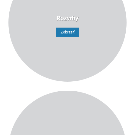
16
Rozvrhy
Zobraziť