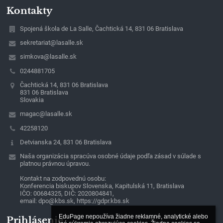
Kontakty
Spojená škola de La Salle, Čachtická 14, 831 06 Bratislava
sekretariat@lasalle.sk
simkova@lasalle.sk
0244881705
Čachtická 14, 831 06 Bratislava
831 06 Bratislava
Slovakia
magac@lasalle.sk
42258120
Detvianska 24, 831 06 Bratislava
Naša organizácia spracúva osobné údaje podľa zásad v súlade s
platnou právnou úpravou.
Kontakt na zodpovednú osobu:
Konferencia biskupov Slovenska, Kapitulská 11, Bratislava
IČO: 00684325, DIČ: 2020804841,
email: dpo@kbs.sk, https://gdpr.kbs.sk
EduPage nepoužíva žiadne reklamné, analytické alebo 
Prihlásenie