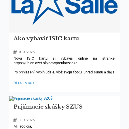
Ako vybaviť ISIC kartu
3. 9. 2025
Novú ISIC kartu si vybavíš online na stránke:
https://ubian.azet.sk/novypreukazziaka .
Po prihlásení: vyplň údaje, vlož svoju fotku, uhraď sumu a daj si
poslať preukaz do školy (vtedy neplatíš poštovné).
AKO
ČÍTAŤ VIAC
V prípade otázok kontaktuj p. uč. Vlkovičovú
VYBAVIŤ
ISIC
KARTU:
Prijímacie skúšky SZUŠ
1. 9. 2025
Milí rodičia,