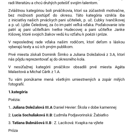
radi literatúru a chcú druhých potešiť svojím talentom.
Zvláštnou kategóriou boli prváčikovia, ktorí sa zúčastnili motivačne,
bez možnosti postúpiť do okresu. Táto kategória vznikla iba
z iniciatívy našich prváckych pani učiteliek, p. uč. Ľubky Ivančíkovej
a p. uč. Lýdie Čeledovej, za čo im patrí veľká vďaka. Poďakovanie iste
patrí aj pani učiteľkám Ivetke Hudecovej a pani učiteľke Janke
Kišovej, ktoré svojich žiakov vedú ku vzťahu k poézii i próze.
V neposlednej rade vďaka našim rodičom, ktorí deťom s láskou
vyberajú texty a sú ich prvým publikom.
Prvé miesta získali Dominik Šimko a Juliana Doležalová z 3.A, ktorí
nás pôjdu reprezentovať aj do okresného kola.
V nesúťažnej kategórii prváčikov obsadili prvé miesta Agáta
Malastová a Michal Cárik z 1.A.
Tu vám ponúkame mená všetkým umiestnených a zopár milých
fotografií.
1.kategória
Poézia:
1
. Juliana Doležalová III.A
Daniel Hevier: Škola v dobe kamennej
2.
Lucia Sochuliaková II.B
: Ľudmila Podjavorinská: Žabiatko
3.
Tatiana Bubnášová II.B
: Z. Laciková: Kvapka na výlete
Próza