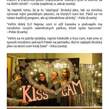
na ďalší ročník!" ~Linda (septima) a Jakub (sexta)
"Aj napriek tomu, že je to "obyčajný" školský ples, tak sa úrovňou
vyrovnal iným prestížnym plesom, na ktorých som bol. Páčil sa mi
nielen tradičný program, ale aj interaktívne aktivity." ~Felix (kvarta)
"Veľmi dobrý DJ! Najviac som si užil karaoke a prekvapilo ma
množstvo nových valentínskych párikov, ktoré spolu tancovali."
~Peter (kvarta)
"Veľmi sa mi páčila výzdoba, najmä fotokútik a kiss cam, kde sme si
spravili množstvo pekných fotiek na pamiatku. Bol to najlepší školský
ples na akom som kedy bola!" ~Kika (sexta)