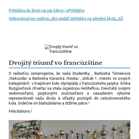
Prihláška do školy na pár klikov | ePrihlášky
Videonávod pre rodičov_Ako podať prihlášku na strednú školu_SŠ
Dvojitý triumf vo francúzštine
S radosťou oznamujeme, že naše študentky , Barborka Tomeková
/Sekunda/ a Barborka Kavacká /Sexta/ , získali 1. miesto vo svojich
kategóriách v krajskom kole olympiády z francúzskeho jazyka. Emka
Buzgovičová /Kvarta/ sa stala úspešnou riešiteľkou. Dievčatá svojimi
vedomosťami, jazykovými zručnosťami a nasadením výborne
reprezentovali našu školu a víťazky postúpili do celoslovenského
kola. Srdečne im blahoželáme a držíme palce !
Félicitations !