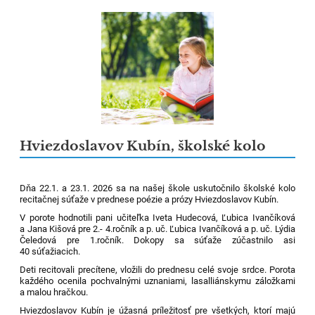
Hviezdoslavov Kubín, školské kolo
Dňa 22.1. a 23.1. 2026 sa na našej škole uskutočnilo školské kolo
recitačnej súťaže v prednese poézie a prózy Hviezdoslavov Kubín.
V porote hodnotili pani učiteľka Iveta Hudecová, Ľubica Ivančíková
a Jana Kišová pre 2.- 4.ročník a p. uč. Ľubica Ivančíková a p. uč. Lýdia
Čeledová pre 1.ročník. Dokopy sa súťaže zúčastnilo asi
40 súťažiacich.
Deti recitovali precítene, vložili do prednesu celé svoje srdce. Porota
každého ocenila pochvalnými uznaniami, lasalliánskymu záložkami
a malou hračkou.
Hviezdoslavov Kubín je úžasná príležitosť pre všetkých, ktorí majú