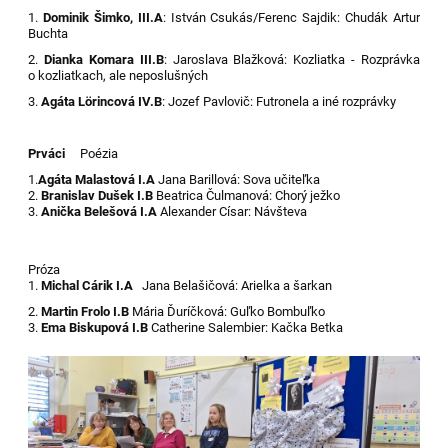
1.
Dominik Šimko, III.A
: István Csukás/Ferenc Sajdik: Chudák Artur
Buchta
2.
Dianka Komara III.B
: Jaroslava Blažková: Kozliatka - Rozprávka
o kozliatkach, ale neposlušných
3.
Agáta Lörincová IV.B
: Jozef Pavlovič: Futronela a iné rozprávky
Prváci
Poézia
1.
Agáta Malastová I.A
Jana Barillová: Sova učiteľka
2.
Branislav Dušek I.B
Beatrica Čulmanová: Chorý ježko
3.
Anička Belešová I.A
Alexander Císar: Návšteva
Próza
1.
Michal Cárik I.A
Jana Belašičová: Arielka a šarkan
2.
Martin Frolo I.B
Mária Ďuríčková: Guľko Bombuľko
3.
Ema Biskupová I.B
Catherine Salembier: Kačka Betka