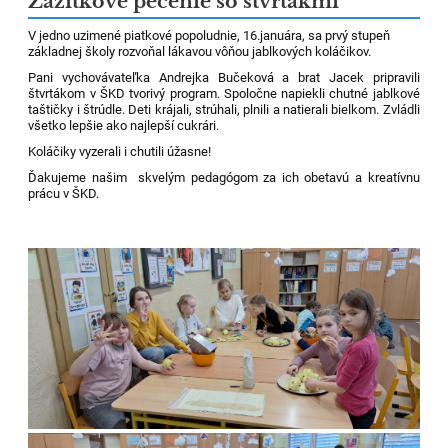
Zážitkové pečenie so štvrtákmi
V jedno uzimené piatkové popoludnie, 16.januára, sa prvý stupeň
základnej školy rozvoňal lákavou vôňou jablkových koláčikov.
Pani vychovávateľka Andrejka Bučeková a brat Jacek pripravili
štvrtákom v ŠKD tvorivý program. Spoločne napiekli chutné jablkové
taštičky i štrúdle. Deti krájali, strúhali, plnili a natierali bielkom. Zvládli
všetko lepšie ako najlepší cukrári.
Koláčiky vyzerali i chutili úžasne!
Ďakujeme našim skvelým pedagógom za ich obetavú a kreatívnu
prácu v ŠKD.