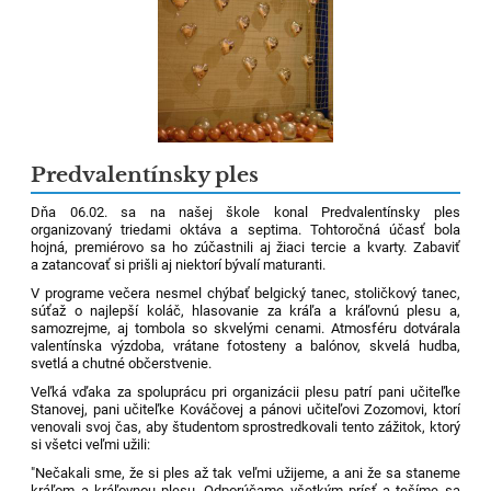
Predvalentínsky ples
Dňa 06.02. sa na našej škole konal Predvalentínsky ples
organizovaný triedami oktáva a septima. Tohtoročná účasť bola
hojná, premiérovo sa ho zúčastnili aj žiaci tercie a kvarty. Zabaviť
a zatancovať si prišli aj niektorí bývalí maturanti.
V programe večera nesmel chýbať belgický tanec, stoličkový tanec,
súťaž o najlepší koláč, hlasovanie za kráľa a kráľovnú plesu a,
samozrejme, aj tombola so skvelými cenami. Atmosféru dotvárala
valentínska výzdoba, vrátane fotosteny a balónov, skvelá hudba,
svetlá a chutné občerstvenie.
Veľká vďaka za spoluprácu pri organizácii plesu patrí pani učiteľke
Stanovej, pani učiteľke Kováčovej a pánovi učiteľovi Zozomovi, ktorí
venovali svoj čas, aby študentom sprostredkovali tento zážitok, ktorý
si všetci veľmi užili:
"Nečakali sme, že si ples až tak veľmi užijeme, a ani že sa staneme
kráľom a kráľovnou plesu. Odporúčame všetkým prísť a tešíme sa