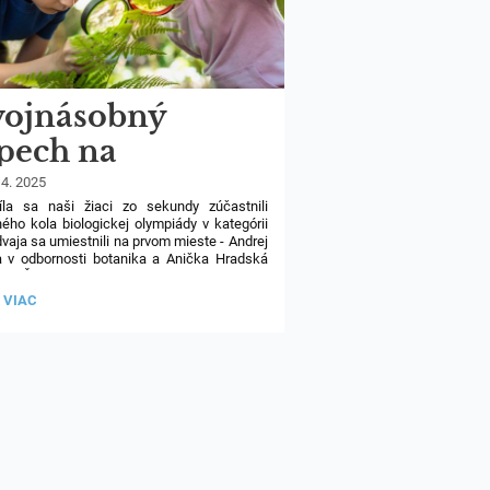
ojnásobný
pech na
resnom kole
 4. 2025
ríla sa naši žiaci zo sekundy zúčastnili
ologickej
ého kola biologickej olympiády v kategórii
dvaja sa umiestnili na prvom mieste - Andrej
ympiády E
a v odbornosti botanika a Anička Hradská
ógii. Ďakujeme im za úspešnú reprezentáciu
a gratulujeme k postupu do krajského kola.
NÁSOBNÝ
 VIAC
CH
SNOM
GICKEJ
PIÁDY