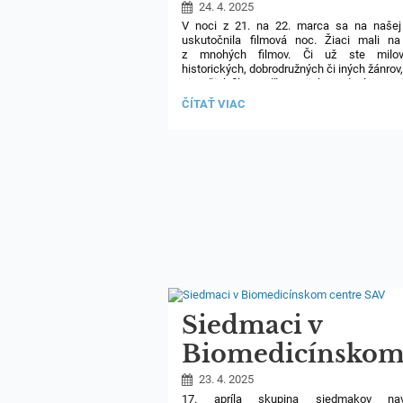
24. 4. 2025
V noci z 21. na 22. marca sa na našej
uskutočnila filmová noc. Žiaci mali na
z mnohých filmov. Či už ste milov
historických, dobrodružných či iných žánrov
si našiel film podľa svojich predstáv. O p
atmosféru a celú organizáciu sa postaral
FILMOVÁ
ČÍTAŤ VIAC
skvelí učitelia, p. uč. Stanová, p. uč. Bara
NOC:
uč. Zozom a p. uč. Nagyová, ktorým by sm
týmto chceli všetci ešte raz veľmi
poďakovať!
Siedmaci v
Biomedicínsko
centre SAV
23. 4. 2025
17. apríla skupina siedmakov navš