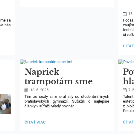
TENIS
-
O
15
13.
PUTOVNÝ
 sme sa
Počas 
POHÁR
ava nás
zaují
SV.
JÁNA
techn
PAVLA
či veľ
II.:
ŠKD
ČÍTAŤ
JAR:
Napriek
Po
trampotám sme
hl
tretí
ob
13. 5. 2025
7. 
Tím zo sexty si zmeral sily so študentmi iných
Talent
na
bratislavských gymnázií. Súťažili o najlepšie
estet
články v súťaži Mladý novinár.
z biol
Preuk
SAFI.
„Ráno sme sa dozvedeli tému, na ktorú sme mali
pozoro
do večera spracovať štyri strany nášho časopisu.
NAPRIEK
POVZ
ČÍTAŤ VIAC
ČÍTAŤ
13
v súťa
Bolo ňou hobby. Organizátori nám pripravili
TRAMPOTÁM
HLAS
hlaso
respondentov, a tých sme vyspovedali. Mali sme
SME
OBRO