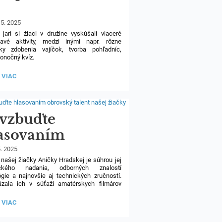
 5. 2025
jari si žiaci v družine vyskúšali viaceré
mavé aktivity, medzi inými napr. rôzne
iky zdobenia vajíčok, tvorba pohľadníc,
konočný kvíz.
 VIAC
vzbuďte
asovaním
rovský talent
5. 2025
 našej žiačky Aničky Hradskej je súhrou jej
šej žiačky
ického nadania, odborných znalostí
ógie a najnovšie aj technických zručností.
ázala ich v súťaži amatérskych filmárov
 Video prezentuje ovocie mnohých hodín
vania v prírode, ktorými nás reprezentuje
BUĎTE
 VIAC
49
žiach z biológie na vysokej úrovni. Podporte
OVANÍM
vaním v TV LUX súťažné video Aničky
VSKÝ