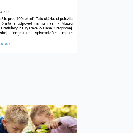
 4. 2025
 žilo pred 100 rokmi? Túto otázku si položila
a Kvarta a odpoveď na ňu našli v Múzeu
Bratislavy na výstave o Hane Gregorovej,
nskej feministke, spisovateľke, matke
ovateľke. Život a minulosť Hany si Kvarta
ladala pomocou spoločných aktivít
TA
 VIAC
kshopu. Prostredníctvom vzájomnej
ie a použitím argumentov mali možnosť sa
U:
ieť viac o tejto odvážnej žene.