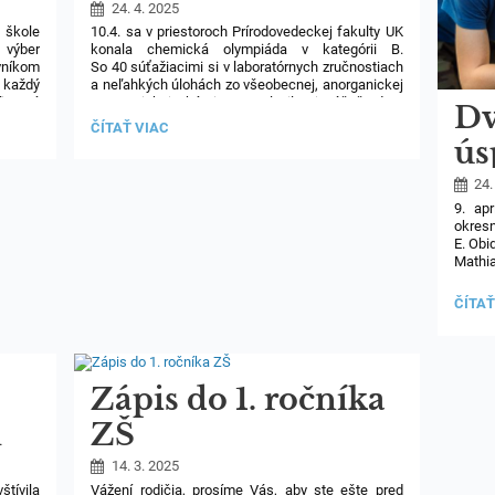
olympiády B
24. 4. 2025
 škole
10.4. sa v priestoroch Prírodovedeckej fakulty UK
 výber
konala chemická olympiáda v kategórii B.
níkom
So 40 súťažiacimi si v laboratórnych zručnostiach
, každý
a neľahkých úlohách zo všeobecnej, anorganickej
ríjemnú
a organickej chémie zmeral sily aj náš študent
Dv
i naši
zo sexty Tomáš Kajan. Zaradil sa
KRAJSKÉ
ČÍTAŤ VIAC
čka, p.
medzi dvadsiatich úspešných riešiteľov a obsadil
KOLO
ús
e sa aj
peknú 12. priečku. Blahoželáme!
CHEMICKEJ
 pekne
OLYMPIÁDY
ok
24.
B:
9. ap
Bi
okresn
E. Obi
ol
Mathi
v zool
školy 
DVOJ
ČÍTAŤ
ÚSPE
NA
OKRE
KOLE
BIOLO
Zápis do 1. ročníka
OLYM
E:
m
ZŠ
14. 3. 2025
tívila
Vážení rodičia, prosíme Vás, aby ste ešte pred