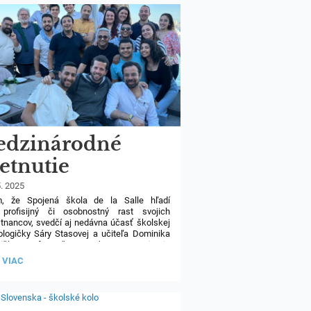
ej zo sekundy.
NT
J
Y:
dzinárodné
retnutie
salliánskych
5. 2025
, že Spojená škola de la Salle hľadí
iteľov v Egypte
profisijný či osobnostný rast svojich
nancov, svedčí aj nedávna účasť školskej
logičky Sáry Stasovej a učiteľa Dominika
ničku na formačnom pobyte Fraternity in
n v egyptskej Alexandrii, kde sa stretlo
INÁRODNÉ
 VIAC
ižne 40 mladých lasalliánskych učiteľov
NUTIE
ej Európy a Blízkeho východu. Náplňou
LLIÁNSKYCH
ého programu boli rôznorodé prednášky,
EĽOV
ie a skupinové aktivity zamerané na tému