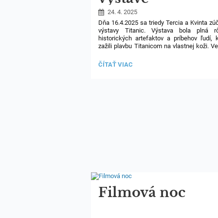
24. 4. 2025
Dňa 16.4.2025 sa triedy Tercia a Kvinta zúč
výstavy Titanic. Výstava bola plná r
historických artefaktov a príbehov ľudí, k
zažili plavbu Titanicom na vlastnej koži.
Ve
nám tam páčilo a výstavu odporúča
ostatným😊
TERCIA
ČÍTAŤ VIAC
A
Alžbeta Dubenová, Tercia
KVINTA
NA
VÝSTAVE:
Filmová noc