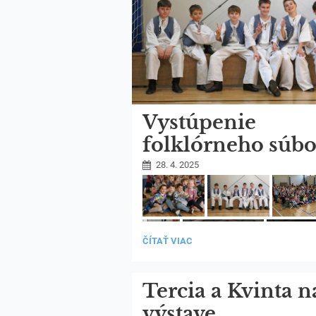
Vystúpenie
folklórneho súb
Vienok
28. 4. 2025
VYSTÚPENIE
ČÍTAŤ VIAC
6
FOLKLÓRNEHO
SÚBORU
VIENOK:
Tercia a Kvinta n
výstave