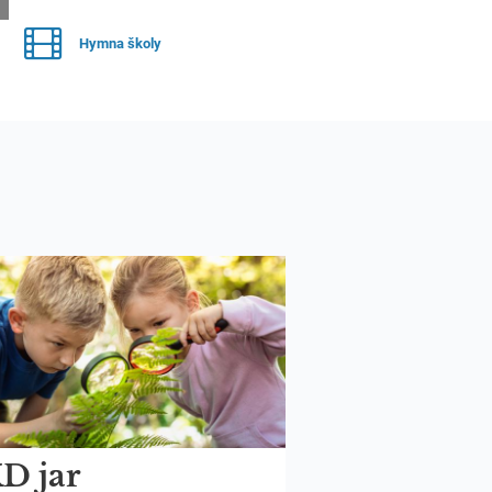
Hymna školy
D jar