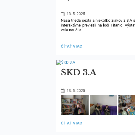
13. 5. 2025
Naša trieda sexta a niekoľko žiakov z 8.A
interaktívne previezli na lodi Titanic. Výst
veľa naučila.
VÝSTAVA
ČÍTAŤ VIAC
TITANIC:
ŠKD 3.A
13. 5. 2025
ŠKD
ČÍTAŤ VIAC
3.A: