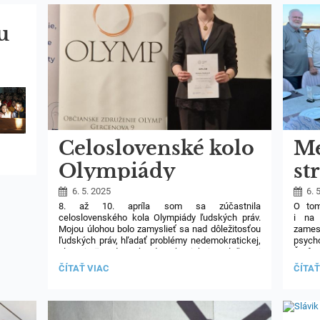
Hradsk
tak materiál na hlavný článok. Zvyšok sme lovili
TRETÍ:
TALE
u nás na školských chodbách,“ prerozprávala
NAŠE
ŽIAČK
účastníčka súťaže Sarah Pundir.
u
Celoslovenské kolo
Me
1
Olympiády
st
ľudských práv
la
6. 5. 2025
6. 
8. až 10. apríla som sa zúčastnila
O tom
uč
celoslovenského kola Olympiády ľudských práv.
i na 
Mojou úlohou bolo zamyslieť sa nad dôležitosťou
zamest
ľudských práv, hľadať problémy nedemokratickej,
psycho
ale najmä nedostatky demokratickej spoločnosti
Štefa
a navrhnúť riešenia, ktoré by ponúkali
Actio
CELOSLOVENSKÉ
MEDZ
ČÍTAŤ VIAC
ČÍTAŤ
spravodlivosť pre všetkých.
Popri súťažení
pribl
KOLO
STRET
prebiehali rôzne workshopy a mala som možnosť
z cel
OLYMPIÁDY
LASA
spoznať ľudí zo všetkých kútov Slovenska.
bohat
ĽUDSKÝCH
UČIT
Odchádzala som s motiváciou, že aj u nás sú
diskus
PRÁV:
V