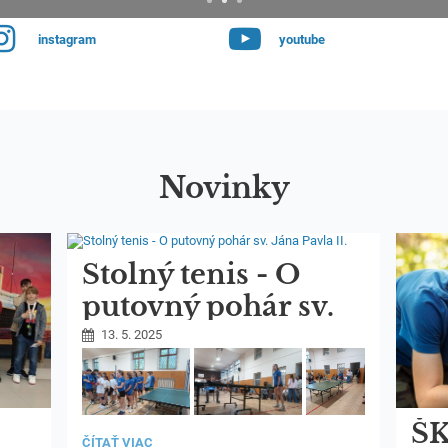
instagram
youtube
Novinky
Stolný tenis - O
putovný pohár sv.
Jána Pavla II.
13. 5. 2025
ŠK
STOLNÝ
ČÍTAŤ VIAC