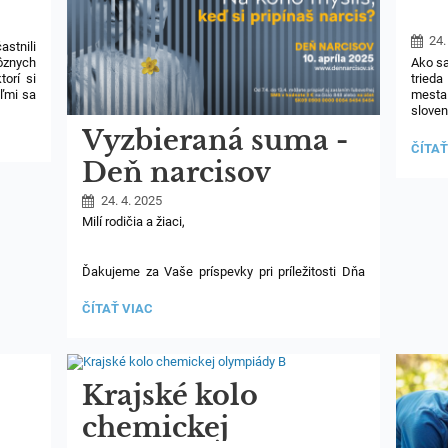
24.
astnili
ôznych
Ako sa
torí si
tried
ľmi sa
mesta 
me aj
slove
a cest
Vyzbieraná suma -
vysk
KVAR
ČÍTAŤ
a wor
V
Deň narcisov
diskus
MÚZE
dozved
24. 4. 2025
Milí rodičia a žiaci,
Ďakujeme za Vaše príspevky pri príležitosti Dňa
narcisov. Vážime si každý cent venovaný na túto
kampaň.
VYZBIERANÁ
ČÍTAŤ VIAC
SUMA
Tento rok sme aj vďaka Vám pomohli sumou
-
354.95 Eur.
DEŇ
NARCISOV:
Krajské kolo
Vaši dobrovoľníci z triedy sexta
chemickej