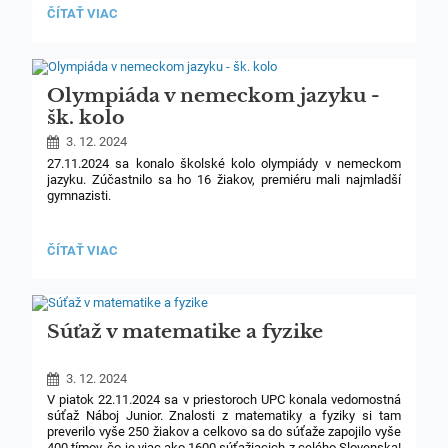
OLYMPIÁDA
ČÍTAŤ VIAC
Výsledková listina:
V
ANGLICKOM
Kategória 1A – PRI, SEK
JAZYKU
-
ŠK.
1. Pribulová Terézia
Olympiáda v nemeckom jazyku -
KOLO:
šk. kolo
2. Mendel Thomas
3. 12. 2024
27.11.2024 sa konalo školské kolo olympiády v nemeckom
jazyku. Zúčastnilo sa ho 16 žiakov, premiéru mali najmladší
gymnazisti.
Všetci žiaci podali pekný výkon počas písomnej i ústnej časti.
Víťazom gratulujeme a želáme veľa úspechov v obvodných
OLYMPIÁDA
ČÍTAŤ VIAC
kolách.
V
NEMECKOM
JAZYKU
-
Výsledková listina:
ŠK.
Súťaž v matematike a fyzike
KOLO:
Kategória 1A (Prima, Sekunda)
3. 12. 2024
V piatok 22.11.2024 sa v priestoroch UPC konala vedomostná
súťaž Náboj Junior. Znalosti z matematiky a fyziky si tam
preverilo vyše 250 žiakov a celkovo sa do súťaže zapojilo vyše
400 tímov, čo je viac ako 1600 súťažiacich z celého Slovenska!