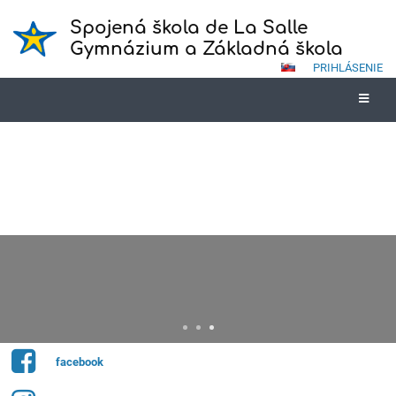
Spojená škola de La Salle
Gymnázium a Základná škola
PRIHLÁSENIE
Mobilná aplikácia
Vyskúšajte taktiež EduPage mobilnú aplikáciu, ktorá je dostupná na
zariadeniach s operačným systémom Android a IOS. Dostávajte
informácie od školy priamo do Vášho mobilu.
facebook