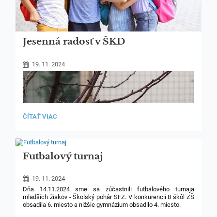
Jesenná radosť v ŠKD
19. 11. 2024
JESENNÁ
ČÍTAŤ VIAC
RADOSŤ
V
ŠKD:
Futbalový turnaj
19. 11. 2024
Dňa 14.11.2024 sme sa zúčastnili futbalového turnaja
mladších žiakov - Školský pohár SFZ. V konkurencii 8 škôl ZŠ
obsadila 6. miesto a nižšie gymnázium obsadilo 4. miesto.