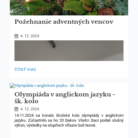
Požehnanie adventných vencov
4. 12. 2024
POŽEHNANIE
ČÍTAŤ VIAC
ADVENTNÝCH
VENCOV:
Olympiáda v anglickom jazyku -
šk. kolo
4. 12. 2024
14.11.2024 sa konalo školské kolo olympiády v anglickom
jazyku.
Zúčastnilo sa ho 20 žiakov. Všetci žiaci podali slušný
výkon, výsledky na stupňoch víťazov boli tesné.
Víťazom gratulujeme a želáme veľa úspechov v ďalších kolách.