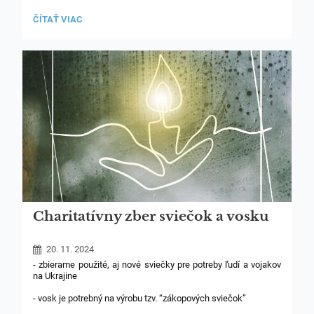
KARNEVAL
ČÍTAŤ VIAC
SVÄTÝCH:
Charitatívny zber sviečok a vosku
20. 11. 2024
- zbierame použité, aj nové sviečky pre potreby ľudí a vojakov
na Ukrajine
- vosk je potrebný na výrobu tzv. “zákopových sviečok”