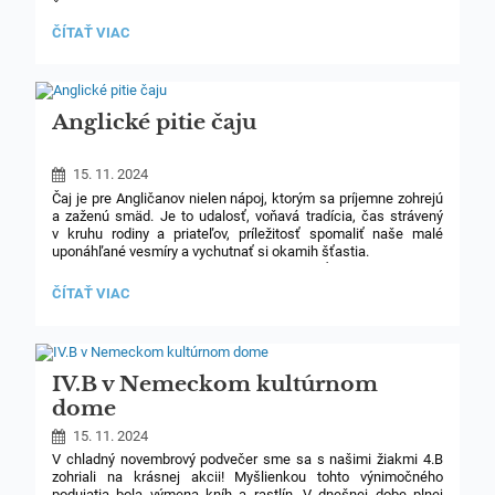
Ďakujeme!
FUTBALOVÝ
ČÍTAŤ VIAC
TURNAJ:
3
Anglické pitie čaju
15. 11. 2024
Čaj je pre Angličanov nielen nápoj, ktorým sa príjemne zohrejú
a zaženú smäd. Je to udalosť, voňavá tradícia, čas strávený
v kruhu rodiny a priateľov, príležitosť spomaliť naše malé
uponáhľané vesmíry a vychutnať si okamih šťastia.
Rozhodli sme sa našich žiakov zoznámiť s touto krásnou
tradíciou. Veľa sme sa naučili o stolovaní, ochutnali čaj
ANGLICKÉ
ČÍTAŤ VIAC
a koláčiky a keksíky i ovocie. Všetko sme ponúkali po anglicky.
PITIE
Povedali sme si aj o histórii pitia čaju v Anglicku. Vyfarbili
ČAJU:
obrázky a odfotili sa ako anglické "ladies and gentlemen".
Vďaka deťom a rodičom za pomoc. Naša malá "delička" sa
na malú chvíľočku premenila na útulný anglický domček
IV.B v Nemeckom kultúrnom
s porcelánovými šáločkami.
dome
Bol to pre nás neopakovateľný zážitok.
15. 11. 2024
V chladný novembrový podvečer sme sa s našimi žiakmi 4.B
zohriali na krásnej akcii! Myšlienkou tohto výnimočného
podujatia bola výmena kníh a rastlín. V dnešnej dobe plnej