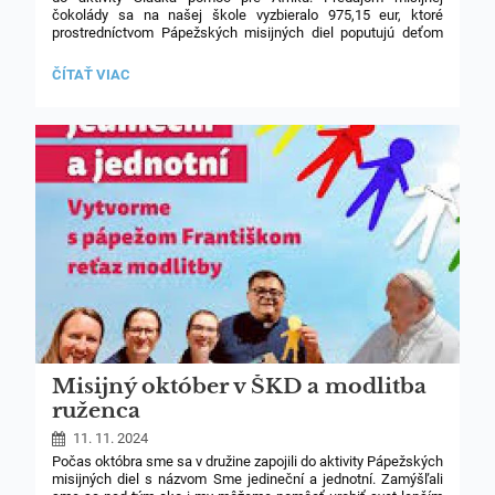
24
čokolády sa na našej škole vyzbieralo 975,15 eur, ktoré
prostredníctvom Pápežských misijných diel poputujú deťom
a mladým v Afrike.
VÝŤAŽOK
ČÍTAŤ VIAC
Žiakom a rodičom ďakujeme za ich ochotu a štedrosť!
ZO
ZBIERKY
SLADKÁ
POMOC:
1
Misijný október v ŠKD a modlitba
ruženca
11. 11. 2024
Počas októbra sme sa v družine zapojili do aktivity Pápežských
misijných diel s názvom Sme jedineční a jednotní. Zamýšľali