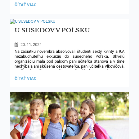
- poslúžia vojakom v ukrajinských zákopoch na vlastné
CHARITATÍVNY
ČÍTAŤ VIAC
zohriatie, ohrev jedla, aj svetlo
ZBER
SVIEČOK
- ak sa chcete dozvedieť o výrobe sviečok viac, posielame link
A
VOSKU:
na reportáž televízie TA3:
U SUSEDOV V POĽSKU
20. 11. 2024
Na začiatku novembra absolvovali študenti sexty, kvinty a 9.A
nezabudnuteľnú exkurziu do susedného Poľska. Skvelú
organizáciu mala pod palcom pani učiteľka Stanová a v tíme
nechýbala ani skúsená cestovateľka, pani učiteľka Vlkovičová.
Keďže obe učia geografiu a vedia čítať mapy, výprava sa
v ďalekom svete nestratila. Sprevádzal ich poľský rodák
U
ČÍTAŤ VIAC
a znalec dejín (a večný vtipkár), brat Matej.
SUSEDOV
V
POĽSKU: