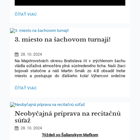
VIDEO
ČÍTAŤ VIAC
Z
NÁVŠTEVY
OTCA
VLKA:
3. miesto na šachovom turnaji!
28. 10. 2024
Na Majstrovstvách okresu Bratislava III v zrýchlenom šachu
vládla súťaživá atmosféra plná sústredeného ticha. Naši žiaci
bojovali statočne a náš Martin Srnák zo 4.B obsadil tretie
miesto a postupuje do ďalšieho kola! Výhercovi srdečne
gratulujeme!
3.
ČÍTAŤ VIAC
MIESTO
NA
ŠACHOVOM
TURNAJI!:
Neobyčajná príprava na recitačnú
súťaž
28. 10. 2024
Týždeň so Šalianskym Maťkom