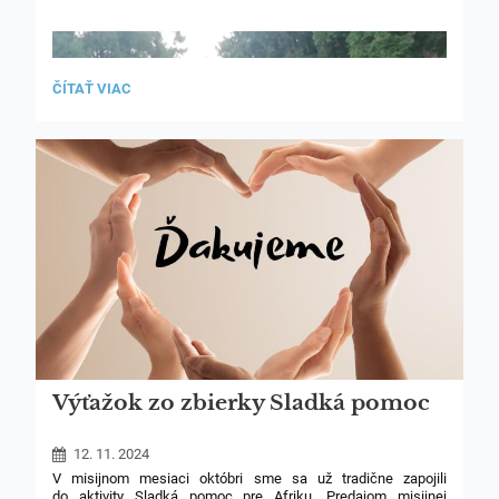
NOVEMBROVÉ
ČÍTAŤ VIAC
SPOMÍNANIE
NA
ZOSNULÝCH:
Výťažok zo zbierky Sladká pomoc
12. 11. 2024
V misijnom mesiaci októbri sme sa už tradične zapojili
do aktivity Sladká pomoc pre Afriku. Predajom misijnej