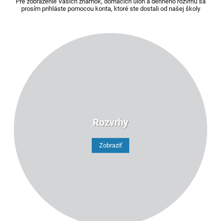
Pre zobrazenie Vašich známok, domácich úloh a denného rozvrhu sa
prosím prihláste pomocou konta, ktoré ste dostali od našej školy
Rozvrhy
Zobraziť
2