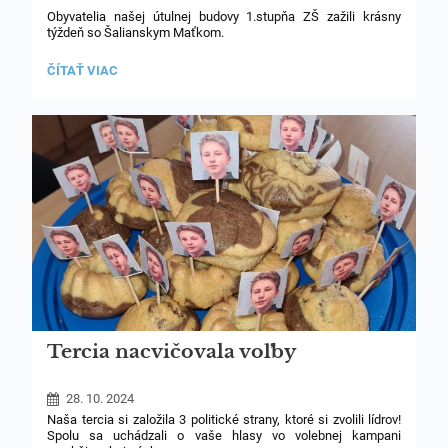
Obyvatelia našej útulnej budovy 1.stupňa ZŠ zažili krásny
týždeň so Šalianskym Maťkom.
Prváci a druháci vytvárali prekrásne výtvarné práce s témou
NEOBYČAJNÁ
ČÍTAŤ VIAC
salaša. Tretiaci a štvrtáci sa prihlasovali do súťaže v recitácii
PRÍPRAVA
povesti, nie hocijako, ale cez brucho plyšovej ovečky!
NA
RECITAČNÚ
SÚŤAŽ:
Na konci týždňa získali mladí výtvarní umelci ceny a ich práce
ostali vystavené na obdiv okoloidúcim.
Tercia nacvičovala voľby
28. 10. 2024
Naša tercia si založila 3 politické strany, ktoré si zvolili lídrov!
Spolu sa uchádzali o vaše hlasy vo volebnej kampani