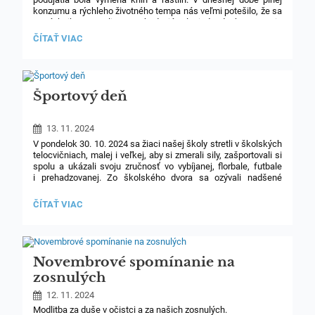
konzumu a rýchleho životného tempa nás veľmi potešilo, že sa
staré knihy a rastliny nevyhadzujú, ale jednoducho vymenia
za iné.
Sála Nemeckého kultúrneho domu bola príjemné
IV.B
ČÍTAŤ VIAC
ozdobená, v každom kúte nás čakalo knižné, rastlinné
V
a dielničkové prekvapenie. Organizátorky boli milé a vždy
NEMECKOM
76
pripravené poradiť. Deti si tiež mohli vyrobiť niečo kreatívne,
KULTÚRNOM
napr. štítky s pozitívnymi citátmi do črepníkov.
DOME:
Športový deň
13. 11. 2024
V pondelok 30. 10. 2024 sa žiaci našej školy stretli v školských
telocvičniach, malej i veľkej, aby si zmerali sily, zašportovali si
spolu a ukázali svoju zručnosť vo vybíjanej, florbale, futbale
i prehadzovanej. Zo školského dvora sa ozývali nadšené
pokriky spoluhráčov a povzbudzujúce potlesky spolužiakov.
Za skvelé výkony boli žiaci odmenení sladkosťou a skvelým
ŠPORTOVÝ
ČÍTAŤ VIAC
zážitkom. Športový deň sa po celý čas niesol vo veľmi dobrej
DEŇ:
nálade.
Novembrové spomínanie na
zosnulých
12. 11. 2024
Modlitba za duše v očistci a za našich zosnulých.