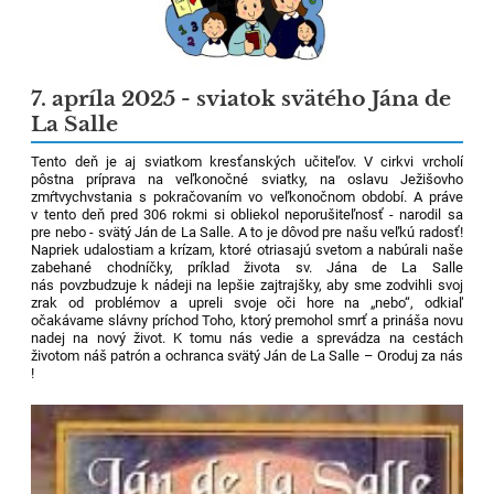
7. apríla 2025 - sviatok svätého Jána de
La Salle
Tento deň je aj sviatkom kresťanských učiteľov. V cirkvi vrcholí
pôstna príprava na veľkonočné sviatky, na oslavu Ježišovho
zmŕtvychvstania s pokračovaním vo veľkonočnom období. A práve
v tento deň pred 306 rokmi si obliekol neporušiteľnosť - narodil sa
pre nebo - svätý Ján de La Salle. A to je dôvod pre našu veľkú radosť!
Napriek udalostiam a krízam, ktoré otriasajú svetom a nabúrali naše
zabehané chodníčky, príklad života sv. Jána de La Salle
nás
povzbudzuje k nádeji na lepšie zajtrajšky, aby sme zodvihli svoj
zrak od problémov a upreli svoje oči hore na „nebo“, odkiaľ
očakávame slávny príchod Toho, ktorý premohol smrť a prináša novu
nadej na nový život. K tomu nás vedie a sprevádza na cestách
životom náš patrón a ochranca svätý Ján de La Salle – Oroduj za nás
!