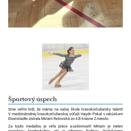
Športový úspech
Sme veľmi hrdí, že máme na našej škole krasokorčuliarsky talent!
V
medzinárodn
ej
krasokorčuliarskej
súťaž
i
Haydn
Pokal
v rakúskom
Eisenstadte
získala Miriam
Rešovská
zo 4.B krásne 2.miesto.
Za t
outo medailou
je veľa práce a
u
silovnosti!
Miriam je nielen
úspešnou športovkyňou, ale aj výbornou žiačkou.
Gratulujeme