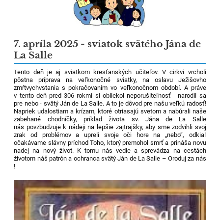
7. apríla 2025 - sviatok svätého Jána de
La Salle
Tento deň je aj sviatkom kresťanských učiteľov. V cirkvi vrcholí
pôstna príprava na veľkonočné sviatky, na oslavu Ježišovho
zmŕtvychvstania s pokračovaním vo veľkonočnom období. A práve
v tento deň pred 306 rokmi si obliekol neporušiteľnosť - narodil sa
pre nebo - svätý Ján de La Salle. A to je dôvod pre našu veľkú radosť!
Napriek udalostiam a krízam, ktoré otriasajú svetom a nabúrali naše
zabehané chodníčky, príklad života sv. Jána de La Salle
nás
povzbudzuje k nádeji na lepšie zajtrajšky, aby sme zodvihli svoj
zrak od problémov a upreli svoje oči hore na „nebo“, odkiaľ
očakávame slávny príchod Toho, ktorý premohol smrť a prináša novu
nadej na nový život. K tomu nás vedie a sprevádza na cestách
životom náš patrón a ochranca svätý Ján de La Salle – Oroduj za nás
!