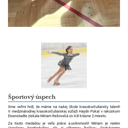
Športový úspech
Sme veľmi hrdí, že máme na našej škole krasokorčuliarsky talent!
V
medzinárodn
ej
krasokorčuliarskej
súťaž
i
Haydn
Pokal
v rakúskom
Eisenstadte
získala Miriam
Rešovská
zo 4.B krásne 2.miesto.
Za t
outo medailou
je veľa práce a
u
silovnosti!
Miriam je nielen
úspešnou športovkyňou, ale aj výbornou žiačkou.
Gratulujeme