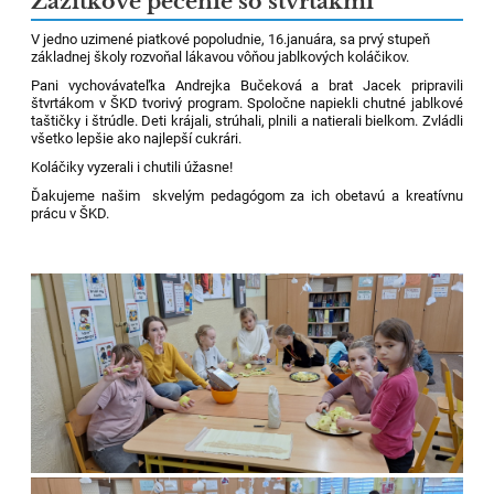
Zážitkové pečenie so štvrtákmi
V jedno uzimené piatkové popoludnie, 16.januára, sa prvý stupeň
základnej školy rozvoňal lákavou vôňou jablkových koláčikov.
Pani vychovávateľka Andrejka Bučeková a brat Jacek pripravili
štvrtákom v ŠKD tvorivý program. Spoločne napiekli chutné jablkové
taštičky i štrúdle. Deti krájali, strúhali, plnili a natierali bielkom. Zvládli
všetko lepšie ako najlepší cukrári.
Koláčiky vyzerali i chutili úžasne!
Ďakujeme našim skvelým pedagógom za ich obetavú a kreatívnu
prácu v ŠKD.