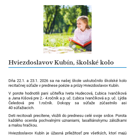
Hviezdoslavov Kubín, školské kolo
Dňa 22.1. a 23.1. 2026 sa na našej škole uskutočnilo školské kolo
recitačnej súťaže v prednese poézie a prózy Hviezdoslavov Kubín.
V porote hodnotili pani učiteľka Iveta Hudecová, Ľubica Ivančíková
a Jana Kišová pre 2.- 4.ročník a p. uč. Ľubica Ivančíková a p. uč. Lýdia
Čeledová pre 1.ročník. Dokopy sa súťaže zúčastnilo asi
40 súťažiacich.
Deti recitovali precítene, vložili do prednesu celé svoje srdce. Porota
každého ocenila pochvalnými uznaniami, lasalliánskymu záložkami
a malou hračkou.
Hviezdoslavov Kubín je úžasná príležitosť pre všetkých, ktorí majú