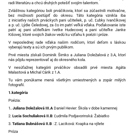
radi literatúru a chcú druhých potešiť svojím talentom.
Zvláštnou kategóriou boli prváčikovia, ktorí sa zúčastnili motivačne,
bez možnosti postúpiť do okresu. Táto kategória vznikla iba
z iniciatívy našich prváckych pani učiteliek, p. uč. Ľubky Ivančíkovej
a p. uč. Lýdie Čeledovej, za čo im patrí veľká vďaka. Poďakovanie iste
patrí aj pani učiteľkám Ivetke Hudecovej a pani učiteľke Janke
Kišovej, ktoré svojich žiakov vedú ku vzťahu k poézii i próze.
V neposlednej rade vďaka našim rodičom, ktorí deťom s láskou
vyberajú texty a sú ich prvým publikom.
Prvé miesta získali Dominik Šimko a Juliana Doležalová z 3.A, ktorí
nás pôjdu reprezentovať aj do okresného kola.
V nesúťažnej kategórii prváčikov obsadili prvé miesta Agáta
Malastová a Michal Cárik z 1.A.
Tu vám ponúkame mená všetkým umiestnených a zopár milých
fotografií.
1.kategória
Poézia:
1
. Juliana Doležalová III.A
Daniel Hevier: Škola v dobe kamennej
2.
Lucia Sochuliaková II.B
: Ľudmila Podjavorinská: Žabiatko
3.
Tatiana Bubnášová II.B
: Z. Laciková: Kvapka na výlete
Próza