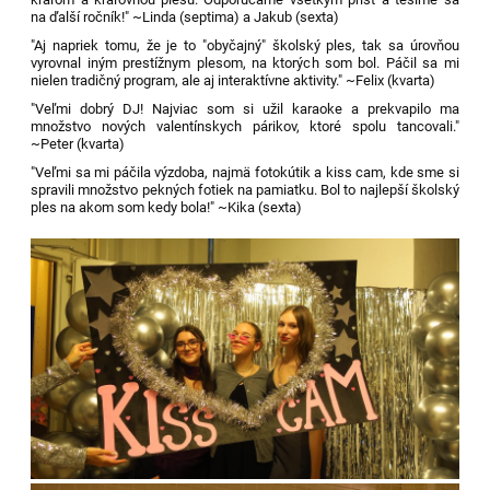
na ďalší ročník!" ~Linda (septima) a Jakub (sexta)
"Aj napriek tomu, že je to "obyčajný" školský ples, tak sa úrovňou
vyrovnal iným prestížnym plesom, na ktorých som bol. Páčil sa mi
nielen tradičný program, ale aj interaktívne aktivity." ~Felix (kvarta)
"Veľmi dobrý DJ! Najviac som si užil karaoke a prekvapilo ma
množstvo nových valentínskych párikov, ktoré spolu tancovali."
~Peter (kvarta)
"Veľmi sa mi páčila výzdoba, najmä fotokútik a kiss cam, kde sme si
spravili množstvo pekných fotiek na pamiatku. Bol to najlepší školský
ples na akom som kedy bola!" ~Kika (sexta)