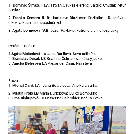
1.
Dominik Šimko, III.A
: István Csukás/Ferenc Sajdik: Chudák Artur
Buchta
2.
Dianka Komara III.B
: Jaroslava Blažková: Kozliatka - Rozprávka
o kozliatkach, ale neposlušných
3.
Agáta Lörincová IV.B
: Jozef Pavlovič: Futronela a iné rozprávky
Prváci
Poézia
1.
Agáta Malastová I.A
Jana Barillová: Sova učiteľka
2.
Branislav Dušek I.B
Beatrica Čulmanová: Chorý ježko
3.
Anička Belešová I.A
Alexander Císar: Návšteva
Próza
1.
Michal Cárik I.A
Jana Belašičová: Arielka a šarkan
2.
Martin Frolo I.B
Mária Ďuríčková: Guľko Bombuľko
3.
Ema Biskupová I.B
Catherine Salembier: Kačka Betka