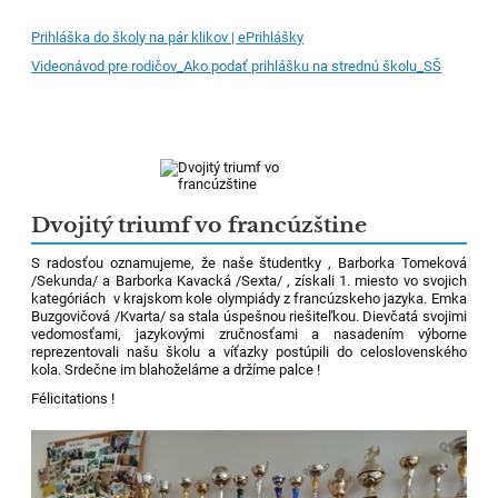
Prihláška do školy na pár klikov | ePrihlášky
Videonávod pre rodičov_Ako podať prihlášku na strednú školu_SŠ
Dvojitý triumf vo francúzštine
S radosťou oznamujeme, že naše študentky , Barborka Tomeková
/Sekunda/ a Barborka Kavacká /Sexta/ , získali 1. miesto vo svojich
kategóriách v krajskom kole olympiády z francúzskeho jazyka. Emka
Buzgovičová /Kvarta/ sa stala úspešnou riešiteľkou. Dievčatá svojimi
vedomosťami, jazykovými zručnosťami a nasadením výborne
reprezentovali našu školu a víťazky postúpili do celoslovenského
kola. Srdečne im blahoželáme a držíme palce !
Félicitations !