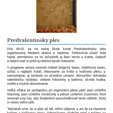
Predvalentínsky ples
Dňa 06.02. sa na našej škole konal Predvalentínsky ples
organizovaný triedami oktáva a septima. Tohtoročná účasť bola
hojná, premiérovo sa ho zúčastnili aj žiaci tercie a kvarty. Zabaviť
a zatancovať si prišli aj niektorí bývalí maturanti.
V programe večera nesmel chýbať belgický tanec, stoličkový tanec,
súťaž o najlepší koláč, hlasovanie za kráľa a kráľovnú plesu a,
samozrejme, aj tombola so skvelými cenami. Atmosféru dotvárala
valentínska výzdoba, vrátane fotosteny a balónov, skvelá hudba,
svetlá a chutné občerstvenie.
Veľká vďaka za spoluprácu pri organizácii plesu patrí pani učiteľke
Stanovej, pani učiteľke Kováčovej a pánovi učiteľovi Zozomovi, ktorí
venovali svoj čas, aby študentom sprostredkovali tento zážitok, ktorý
si všetci veľmi užili:
"Nečakali sme, že si ples až tak veľmi užijeme, a ani že sa staneme
kráľom a kráľovnou plesu. Odporúčame všetkým prísť a tešíme sa