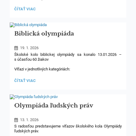
môžte prihlásiť na krúžok programovania a informatiky
pre žiakov a 2. stupňa a nižšieho gymnázia. K dispozícii je
PONUKA
ČÍTAŤ VIAC
niekoľko termínov (fyzicky v priestoroch školy). Náplňou
OTVORIŤ
kurzov budú základy programovania + základy tvorby hier +
NOVÝ
grafika + internetová bezpečnosť.
KRÚŽOK
PROGRAMOVANIA:
Biblická olympiáda
19. 1. 2026
Školské kolo biblickej olympiády sa konalo 13.01.2026 –
s účasťou 60 žiakov
Víťazi v jednotlivých kategóriách:
Základná škola:
BIBLICKÁ
ČÍTAŤ VIAC
OLYMPIÁDA:
1.m. (36.25b) 5.A Chlapci: Nagy Ján, Jošt Matúš, Miškolci
Juraj,
Gymnázium nižšie:
1.m. (45b) Kvarta 1: Michal Šmilňák, Michal
Olympiáda ľudských práv
Hudec, Dávid Miškolci,
Gymnázium vyššie :
1.m. (50.5b) Sexta: Barbora Kavacká,
13. 1. 2026
Martin Ziman, Hana Mrázová
S radosťou predstavujeme víťazov školského kola Olympiády
ľudských práv.