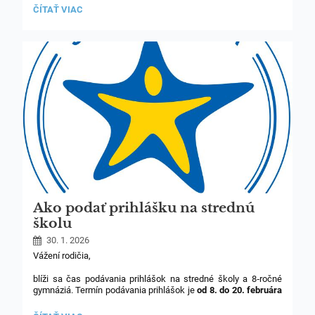
DEŇ
ČÍTAŤ VIAC
OTVORENÝCH
DVERÍ
PRE
ZÁUJEMCOV
O
1.
ROČNÍK
ZŠ:
Ako podať prihlášku na strednú
školu
30. 1. 2026
Vážení rodičia,
blíži sa čas podávania prihlášok na stredné školy a 8‑ročné
gymnáziá. Termín podávania prihlášok je
od 8. do 20. februára
2026
.