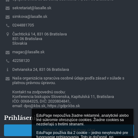
sekretariat@lasalle.sk
simkova@lasalle.sk
0244881705
Čachtická 14, 831 06 Bratislava
831 06 Bratislava
Slovakia
magac@lasalle.sk
42258120
Detvianska 24, 831 06 Bratislava
Naša organizácia spracúva osobné údaje podľa zásad v súlade s
platnou právnou úpravou.
Kontakt na zodpovednú osobu:
Konferencia biskupov Slovenska, Kapitulská 11, Bratislava
IČO: 00684325, DIČ: 2020804841,
email: dpo@kbs.sk, https://gdpr.kbs.sk
EduPage nepoužíva žiadne reklamné, analytické alebo 
Prihlásenie
iné súkromie ohrozujúce cookies. Žiadne cookies sa 
nezdieľajú s tretími stranami.

Prihlásiť sa cez EduPage účet
EduPage používa iba 2 cookie – jedno nevyhnutné pre 
fungovanie prihlasovania. Toto je dočasné, po 