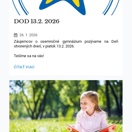
DOD 13.2. 2026
26. 1. 2026
Záujemcov o osemročné gymnázium pozývame na Deň
otvorených dverí, v piatok 13.2. 2026.
Tešíme sa na vás!
DOD
ČÍTAŤ VIAC
13.2.
2026: