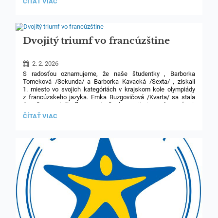
AKO
ČÍTAŤ VIAC
Prihlášky sa budú podávať
elektronicky cez stránku
PODAŤ
e‑Poradenstvo
. Podrobný postup podávania nájdete
PRIHLÁŠKU
vo
priloženom videu
, ktoré krok za krokom ukazuje celý
NA
proces.
STREDNÚ
ŠKOLU:
Dvojitý triumf vo francúzštine
2. 2. 2026
S radosťou oznamujeme, že naše študentky , Barborka
Tomeková /Sekunda/ a Barborka Kavacká /Sexta/ , získali
1. miesto vo svojich kategóriách v krajskom kole olympiády
z francúzskeho jazyka. Emka Buzgovičová /Kvarta/ sa stala
úspešnou riešiteľkou. Dievčatá svojimi vedomosťami,
jazykovými zručnosťami a nasadením výborne reprezentovali
DVOJITÝ
ČÍTAŤ VIAC
našu školu a víťazky postúpili do celoslovenského kola.
TRIUMF
Srdečne im blahoželáme a držíme palce !
VO
FRANCÚZŠTINE: