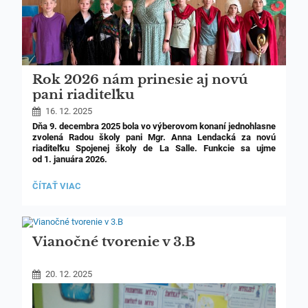
Rok 2026 nám prinesie aj novú
pani riaditeľku
16. 12. 2025
Dňa 9. decembra 2025 bola vo výberovom konaní jednohlasne
zvolená Radou školy pani Mgr. Anna Lendacká za novú
riaditeľku Spojenej školy de La Salle. Funkcie sa ujme
od 1. januára 2026.
Nová pani riaditeľka prichádza s jasnou víziou:
ROK
ČÍTAŤ VIAC
„Ľudskosť je pre mňa podstatnou súčasťou kvality vedenia
2026
a škola je dielňou ľudskosti.“
NÁM
PRINESIE
AJ
NOVÚ
Vianočné tvorenie v 3.B
PANI
RIADITEĽKU:
20. 12. 2025