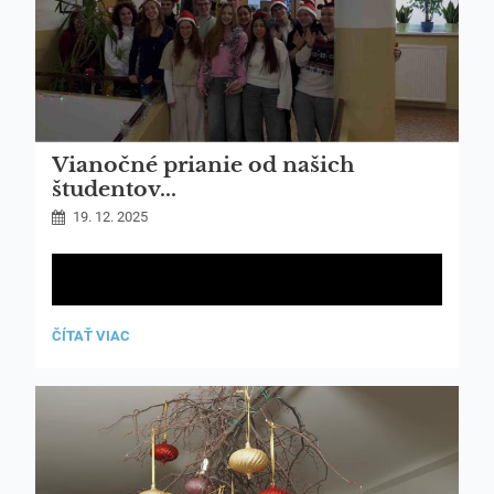
Vianočné prianie od našich
študentov...
19. 12. 2025
VIANOČNÉ
ČÍTAŤ VIAC
PRIANIE
OD
NAŠICH
ŠTUDENTOV...: