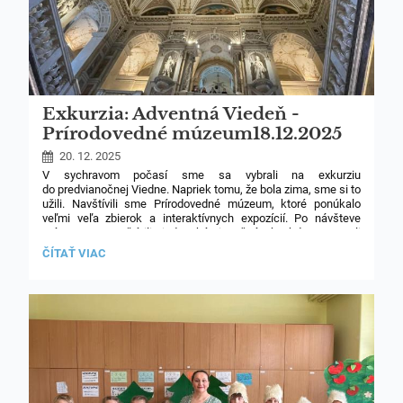
Exkurzia: Adventná Viedeň -
5
Prírodovedné múzeum18.12.2025
(Kvarta a Kvinta)
20. 12. 2025
V sychravom počasí sme sa vybrali na exkurziu
4
do predvianočnej Viedne. Napriek tomu, že bola zima, sme si to
užili. Navštívili sme Prírodovedné múzeum, ktoré ponúkalo
veľmi veľa zbierok a interaktívnych expozícií. Po návšteve
60
múzea sme navštívili viedenské vianočné trhy, kde sme mali
možnosť ochutnať miestne špeciality. Bol to deň plný vianočnej
EXKURZIA:
ČÍTAŤ VIAC
nálady a prekvapení. Ďakujeme učiteľom, že nám dali možnosť
ADVENTNÁ
naučiť sa niečo nové.
(p.uč. Malíková, p. uč. Joštová a p. uč.
VIEDEŇ
Baračka)
-
PRÍRODOVEDNÉ
MÚZEUM18.12.2025
(KVARTA
A
30
KVINTA):