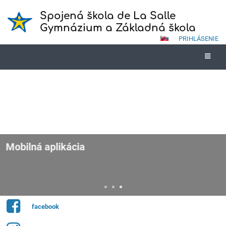
Spojená škola de La Salle
Gymnázium a Základná škola
PRIHLÁSENIE
Mobilná aplikácia
Vyskúšajte taktiež EduPage mobilnú aplikáciu, ktorá je dostupná na
zariadeniach s operačným systémom Android a IOS. Dostávajte
informácie od školy priamo do Vášho mobilu.
facebook