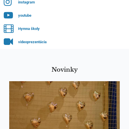
instagram
youtube
Hymna školy
videoprezentácia
Novinky