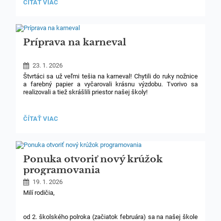
ZÁŽITKOVÉ
ČÍTAŤ VIAC
jablkové taštičky i štrúdle. Deti krájali, strúhali, plnili a natierali
PEČENIE
bielkom. Zvládli všetko lepšie ako najlepší cukrári.
SO
ŠTVRTÁKMI:
Príprava na karneval
23. 1. 2026
Štvrtáci sa už veľmi tešia na karneval! Chytili do ruky nožnice
a farebný papier a vyčarovali krásnu výzdobu. Tvorivo sa
realizovali a tiež skrášlili priestor našej školy!
PRÍPRAVA
ČÍTAŤ VIAC
NA
KARNEVAL:
Ponuka otvoriť nový krúžok
programovania
19. 1. 2026
Milí rodičia,
od 2. školského polroka (začiatok februára) sa na našej škole