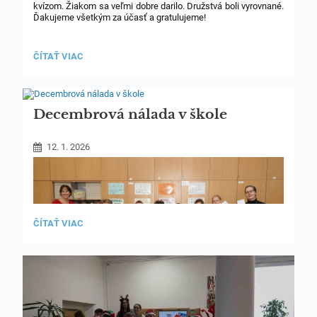
kvízom. Žiakom sa veľmi dobre darilo. Družstvá boli vyrovnané.
Ďakujeme všetkým za účasť a gratulujeme!
VIANOČNÝ
ČÍTAŤ VIAC
KVÍZ
3.
A
4.
ROČNÍKY:
Decembrová nálada v škole
12. 1. 2026
DECEMBROVÁ
ČÍTAŤ VIAC
NÁLADA
V
ŠKOLE: