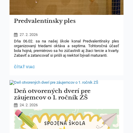
Predvalentínsky ples
27. 2. 2026
Dňa 06.02. sa na našej škole konal Predvalentínsky ples
organizovaný triedami oktáva a septima. Tohtoročná účasť
bola hojná, premiérovo sa ho zúčastnili aj žiaci tercie a kvarty.
Zabaviť a zatancovať si prišli aj niektorí bývalí maturanti.
V programe večera nesmel chýbať belgický tanec, stoličkový
PREDVALENTÍNSKY
ČÍTAŤ VIAC
tanec, súťaž o najlepší koláč, hlasovanie za kráľa a kráľovnú
PLES:
plesu a, samozrejme, aj tombola so skvelými cenami.
Atmosféru dotvárala valentínska výzdoba, vrátane fotosteny
a balónov, skvelá hudba, svetlá a chutné občerstvenie.
Deň otvorených dverí pre
záujemcov o 1. ročník ZŠ
24. 2. 2026