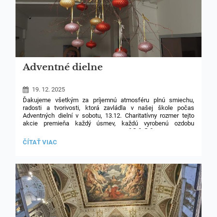
Adventné dielne
19. 12. 2025
Ďakujeme všetkým za príjemnú atmosféru plnú smiechu,
radosti a tvorivosti, ktorá zavládla v našej škole počas
Adventných dielní v sobotu, 13.12. Charitatívny rozmer tejto
akcie premieňa každý úsmev, každú vyrobenú ozdobu
696,36
na nádej. Z celkovej vyzbieranej sumy
eur podporíme
projekt Adopcia na diaľku (dievčatko z Tanzánie, Juliana
ADVENTNÉ
ČÍTAŤ VIAC
Samson) a taktiež Pygmejov z afrického kmeňa Baka, kde
DIELNE:
pôsobia naši Školskí bratia.