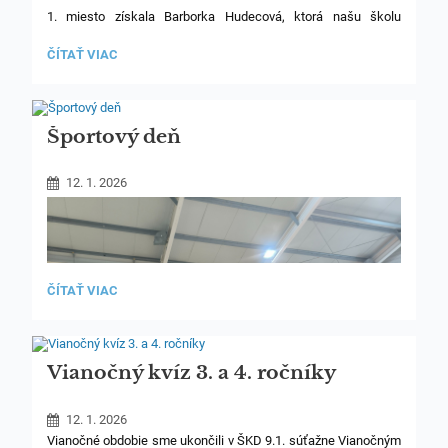
1. miesto získala Barborka Hudecová, ktorá našu školu
úspešne reprezentovala už minulý rok až na celoslovenskom
kole. Držíme jej palce aj tento rok!
OLYMPIÁDA
ČÍTAŤ VIAC
ĽUDSKÝCH
2. miesto obsadila Hanka Aštaryová, ktorá sa stáva
PRÁV:
náhradníčkou pre krajské kolo a zúčastní sa ho nesúťažne.
Športový deň
12. 1. 2026
ŠPORTOVÝ
ČÍTAŤ VIAC
DEŇ:
Vianočný kvíz 3. a 4. ročníky
12. 1. 2026
Vianočné obdobie sme ukončili v ŠKD 9.1. súťažne Vianočným