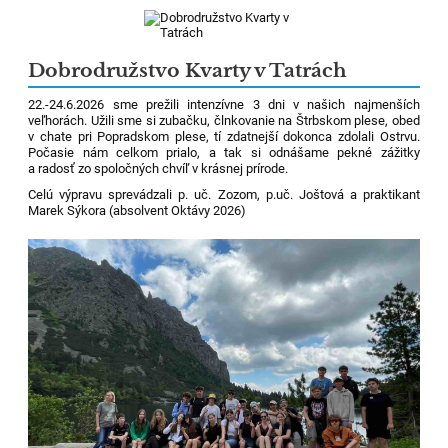
Dobrodružstvo Kvarty v Tatrách
22.-24.6.2026 sme prežili intenzívne 3 dni v našich najmenších
veľhorách. Užili sme si zubačku, člnkovanie na Štrbskom plese, obed
v chate pri Popradskom plese, tí zdatnejší dokonca zdolali Ostrvu.
Počasie nám celkom prialo, a tak si odnášame pekné zážitky
a radosť zo spoločných chvíľ v krásnej prírode.
Celú výpravu sprevádzali p. uč. Zozom, p.uč. Joštová a praktikant
Marek Sýkora (absolvent Oktávy 2026)