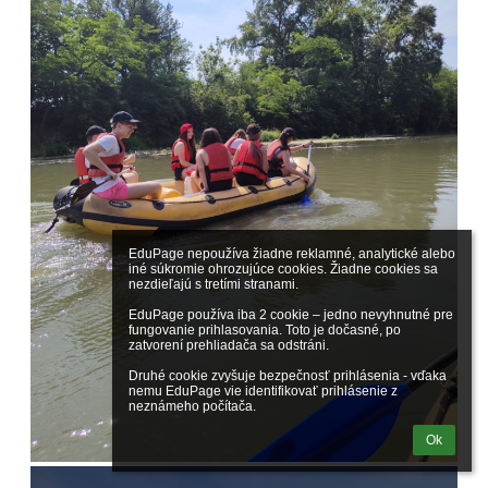
EduPage nepoužíva žiadne reklamné, analytické alebo 
iné súkromie ohrozujúce cookies. Žiadne cookies sa 
nezdieľajú s tretími stranami.

EduPage používa iba 2 cookie – jedno nevyhnutné pre 
fungovanie prihlasovania. Toto je dočasné, po 
zatvorení prehliadača sa odstráni.

Druhé cookie zvyšuje bezpečnosť prihlásenia - vďaka 
nemu EduPage vie identifikovať prihlásenie z 
neznámeho počítača.
Ok