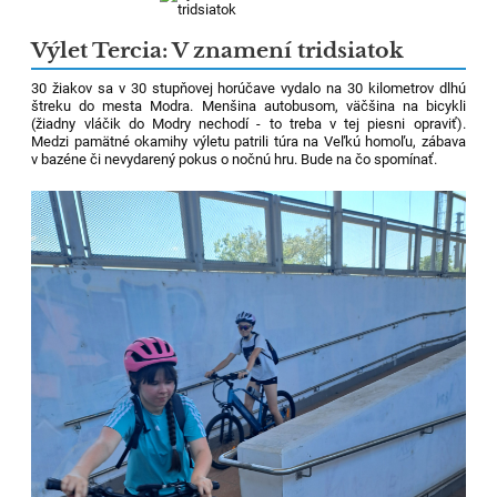
Výlet Tercia: V znamení tridsiatok
30 žiakov sa v 30 stupňovej horúčave vydalo na 30 kilometrov dlhú
štreku do mesta Modra. Menšina autobusom, väčšina na bicykli
(žiadny vláčik do Modry nechodí - to treba v tej piesni opraviť).
Medzi pamätné okamihy výletu patrili túra na Veľkú homoľu, zábava
v bazéne či nevydarený pokus o nočnú hru. Bude na čo spomínať.