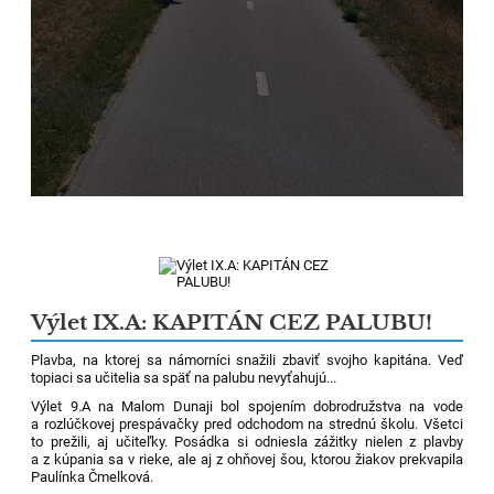
Výlet IX.A: KAPITÁN CEZ PALUBU!
Plavba, na ktorej sa námorníci snažili zbaviť svojho kapitána. Veď
topiaci sa učitelia sa späť na palubu nevyťahujú...
Výlet 9.A na Malom Dunaji bol spojením dobrodružstva na vode
a rozlúčkovej prespávačky pred odchodom na strednú školu. Všetci
to prežili, aj učiteľky. Posádka si odniesla zážitky nielen z plavby
a z kúpania sa v rieke, ale aj z ohňovej šou, ktorou žiakov prekvapila
Paulínka Čmelková.