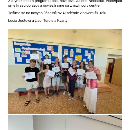
Zlatým klincom programu bola návšteva Galérie Nedbalka. Načerpali
sme krásu obrazov a osviežili sme sa zmrzlinou v centre.
Tešíme sa na nových účastníkov Akadémie v novom šk. roku!
Lucia Joštová a žiaci Tercie a Kvarty