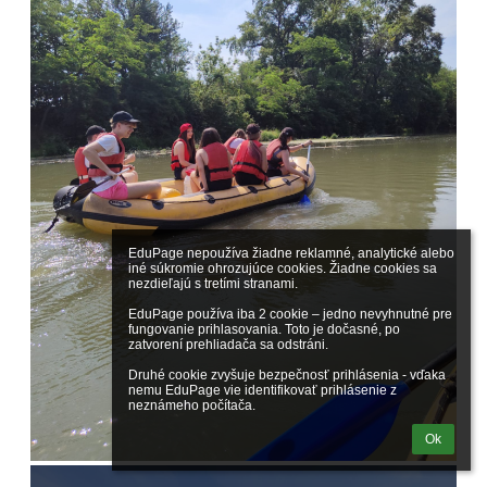
EduPage nepoužíva žiadne reklamné, analytické alebo 
iné súkromie ohrozujúce cookies. Žiadne cookies sa 
nezdieľajú s tretími stranami.

EduPage používa iba 2 cookie – jedno nevyhnutné pre 
fungovanie prihlasovania. Toto je dočasné, po 
zatvorení prehliadača sa odstráni.

Druhé cookie zvyšuje bezpečnosť prihlásenia - vďaka 
nemu EduPage vie identifikovať prihlásenie z 
neznámeho počítača.
Ok