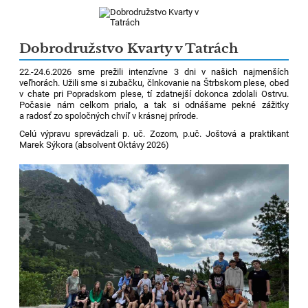
Dobrodružstvo Kvarty v Tatrách
22.-24.6.2026 sme prežili intenzívne 3 dni v našich najmenších
veľhorách. Užili sme si zubačku, člnkovanie na Štrbskom plese, obed
v chate pri Popradskom plese, tí zdatnejší dokonca zdolali Ostrvu.
Počasie nám celkom prialo, a tak si odnášame pekné zážitky
a radosť zo spoločných chvíľ v krásnej prírode.
Celú výpravu sprevádzali p. uč. Zozom, p.uč. Joštová a praktikant
Marek Sýkora (absolvent Oktávy 2026)