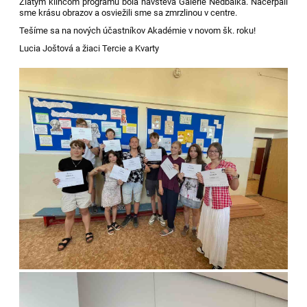
Zlatým klincom programu bola návšteva Galérie Nedbalka. Načerpali
sme krásu obrazov a osviežili sme sa zmrzlinou v centre.
Tešíme sa na nových účastníkov Akadémie v novom šk. roku!
Lucia Joštová a žiaci Tercie a Kvarty