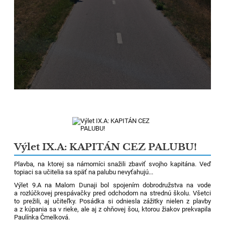
Výlet IX.A: KAPITÁN CEZ PALUBU!
Plavba, na ktorej sa námorníci snažili zbaviť svojho kapitána. Veď
topiaci sa učitelia sa späť na palubu nevyťahujú...
Výlet 9.A na Malom Dunaji bol spojením dobrodružstva na vode
a rozlúčkovej prespávačky pred odchodom na strednú školu. Všetci
to prežili, aj učiteľky. Posádka si odniesla zážitky nielen z plavby
a z kúpania sa v rieke, ale aj z ohňovej šou, ktorou žiakov prekvapila
Paulínka Čmelková.