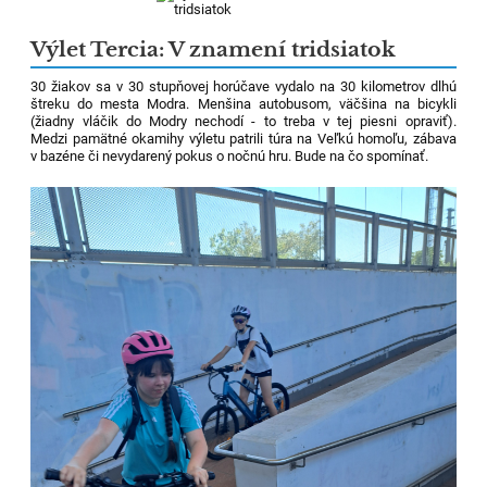
Výlet Tercia: V znamení tridsiatok
30 žiakov sa v 30 stupňovej horúčave vydalo na 30 kilometrov dlhú
štreku do mesta Modra. Menšina autobusom, väčšina na bicykli
(žiadny vláčik do Modry nechodí - to treba v tej piesni opraviť).
Medzi pamätné okamihy výletu patrili túra na Veľkú homoľu, zábava
v bazéne či nevydarený pokus o nočnú hru. Bude na čo spomínať.