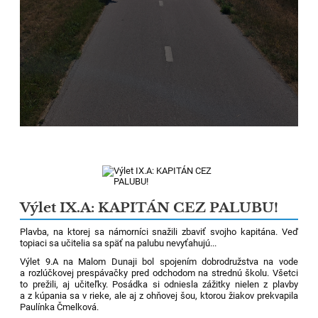
Výlet IX.A: KAPITÁN CEZ PALUBU!
Plavba, na ktorej sa námorníci snažili zbaviť svojho kapitána. Veď
topiaci sa učitelia sa späť na palubu nevyťahujú...
Výlet 9.A na Malom Dunaji bol spojením dobrodružstva na vode
a rozlúčkovej prespávačky pred odchodom na strednú školu. Všetci
to prežili, aj učiteľky. Posádka si odniesla zážitky nielen z plavby
a z kúpania sa v rieke, ale aj z ohňovej šou, ktorou žiakov prekvapila
Paulínka Čmelková.