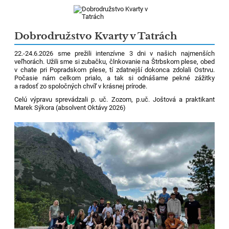
Dobrodružstvo Kvarty v Tatrách
22.-24.6.2026 sme prežili intenzívne 3 dni v našich najmenších
veľhorách. Užili sme si zubačku, člnkovanie na Štrbskom plese, obed
v chate pri Popradskom plese, tí zdatnejší dokonca zdolali Ostrvu.
Počasie nám celkom prialo, a tak si odnášame pekné zážitky
a radosť zo spoločných chvíľ v krásnej prírode.
Celú výpravu sprevádzali p. uč. Zozom, p.uč. Joštová a praktikant
Marek Sýkora (absolvent Oktávy 2026)