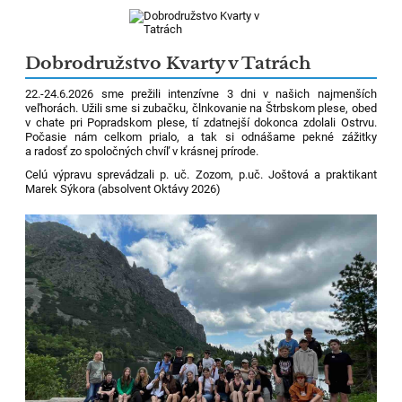
Dobrodružstvo Kvarty v Tatrách
22.-24.6.2026 sme prežili intenzívne 3 dni v našich najmenších
veľhorách. Užili sme si zubačku, člnkovanie na Štrbskom plese, obed
v chate pri Popradskom plese, tí zdatnejší dokonca zdolali Ostrvu.
Počasie nám celkom prialo, a tak si odnášame pekné zážitky
a radosť zo spoločných chvíľ v krásnej prírode.
Celú výpravu sprevádzali p. uč. Zozom, p.uč. Joštová a praktikant
Marek Sýkora (absolvent Oktávy 2026)