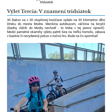
Výlet Tercia: V znamení tridsiatok
30 žiakov sa v 30 stupňovej horúčave vydalo na 30 kilometrov dlhú
štreku do mesta Modra. Menšina autobusom, väčšina na bicykli
(žiadny vláčik do Modry nechodí - to treba v tej piesni opraviť).
Medzi pamätné okamihy výletu patrili túra na Veľkú homoľu, zábava
v bazéne či nevydarený pokus o nočnú hru. Bude na čo spomínať.