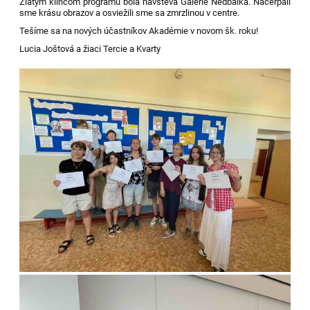
Zlatým klincom programu bola návšteva Galérie Nedbalka. Načerpali
sme krásu obrazov a osviežili sme sa zmrzlinou v centre.
Tešíme sa na nových účastníkov Akadémie v novom šk. roku!
Lucia Joštová a žiaci Tercie a Kvarty