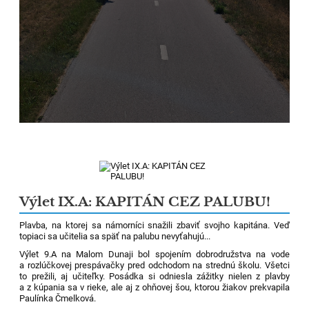
Výlet IX.A: KAPITÁN CEZ PALUBU!
Plavba, na ktorej sa námorníci snažili zbaviť svojho kapitána. Veď
topiaci sa učitelia sa späť na palubu nevyťahujú...
Výlet 9.A na Malom Dunaji bol spojením dobrodružstva na vode
a rozlúčkovej prespávačky pred odchodom na strednú školu. Všetci
to prežili, aj učiteľky. Posádka si odniesla zážitky nielen z plavby
a z kúpania sa v rieke, ale aj z ohňovej šou, ktorou žiakov prekvapila
Paulínka Čmelková.