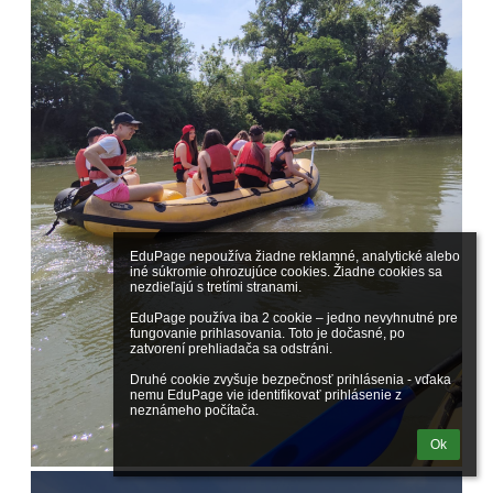
EduPage nepoužíva žiadne reklamné, analytické alebo 
iné súkromie ohrozujúce cookies. Žiadne cookies sa 
nezdieľajú s tretími stranami.

EduPage používa iba 2 cookie – jedno nevyhnutné pre 
fungovanie prihlasovania. Toto je dočasné, po 
zatvorení prehliadača sa odstráni.

Druhé cookie zvyšuje bezpečnosť prihlásenia - vďaka 
nemu EduPage vie identifikovať prihlásenie z 
neznámeho počítača.
Ok