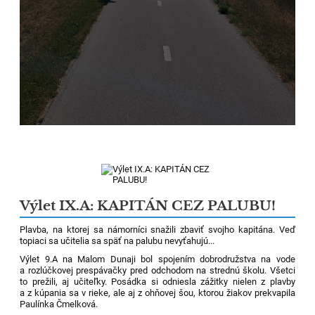
Výlet IX.A: KAPITÁN CEZ PALUBU!
Plavba, na ktorej sa námorníci snažili zbaviť svojho kapitána. Veď
topiaci sa učitelia sa späť na palubu nevyťahujú...
Výlet 9.A na Malom Dunaji bol spojením dobrodružstva na vode
a rozlúčkovej prespávačky pred odchodom na strednú školu. Všetci
to prežili, aj učiteľky. Posádka si odniesla zážitky nielen z plavby
a z kúpania sa v rieke, ale aj z ohňovej šou, ktorou žiakov prekvapila
Paulínka Čmelková.