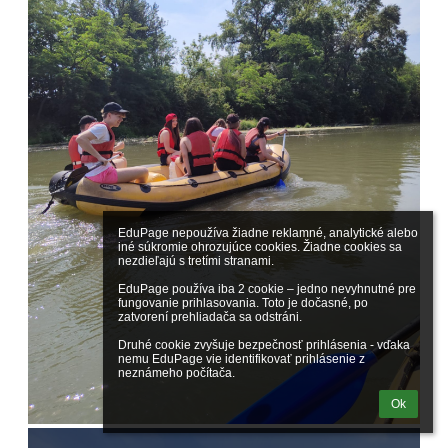
EduPage nepoužíva žiadne reklamné, analytické alebo 
iné súkromie ohrozujúce cookies. Žiadne cookies sa 
nezdieľajú s tretími stranami.

EduPage používa iba 2 cookie – jedno nevyhnutné pre 
fungovanie prihlasovania. Toto je dočasné, po 
zatvorení prehliadača sa odstráni.

Druhé cookie zvyšuje bezpečnosť prihlásenia - vďaka 
nemu EduPage vie identifikovať prihlásenie z 
neznámeho počítača.
Ok