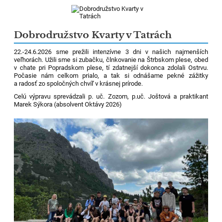
Dobrodružstvo Kvarty v Tatrách
22.-24.6.2026 sme prežili intenzívne 3 dni v našich najmenších
veľhorách. Užili sme si zubačku, člnkovanie na Štrbskom plese, obed
v chate pri Popradskom plese, tí zdatnejší dokonca zdolali Ostrvu.
Počasie nám celkom prialo, a tak si odnášame pekné zážitky
a radosť zo spoločných chvíľ v krásnej prírode.
Celú výpravu sprevádzali p. uč. Zozom, p.uč. Joštová a praktikant
Marek Sýkora (absolvent Oktávy 2026)