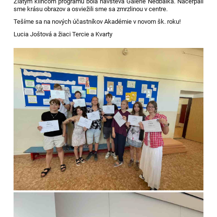
Zlatým klincom programu bola návšteva Galérie Nedbalka. Načerpali
sme krásu obrazov a osviežili sme sa zmrzlinou v centre.
Tešíme sa na nových účastníkov Akadémie v novom šk. roku!
Lucia Joštová a žiaci Tercie a Kvarty