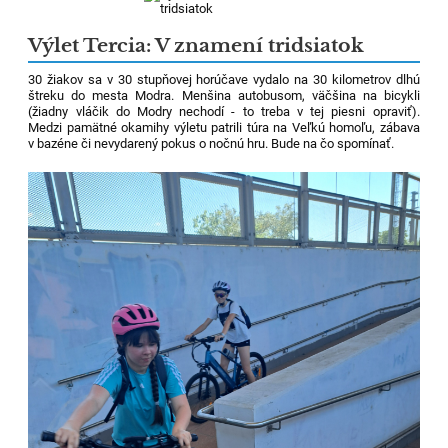
Výlet Tercia: V znamení tridsiatok
30 žiakov sa v 30 stupňovej horúčave vydalo na 30 kilometrov dlhú
štreku do mesta Modra. Menšina autobusom, väčšina na bicykli
(žiadny vláčik do Modry nechodí - to treba v tej piesni opraviť).
Medzi pamätné okamihy výletu patrili túra na Veľkú homoľu, zábava
v bazéne či nevydarený pokus o nočnú hru. Bude na čo spomínať.