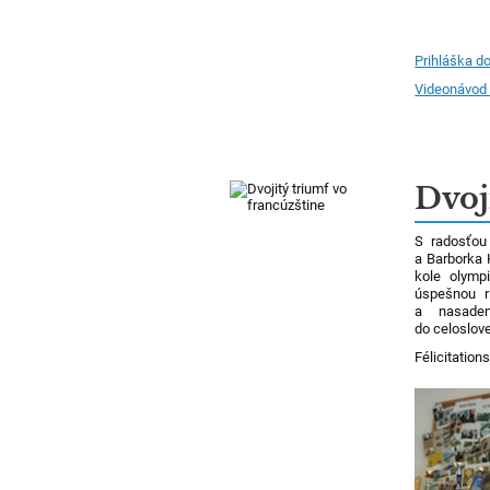
Prihláška do
Videonávod 
Dvoj
S radosťou
a Barborka 
kole olymp
úspešnou r
a nasaden
do celoslov
Félicitations