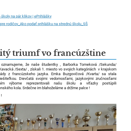
 školy na pár klikov | ePrihlášky
pre rodičov_Ako podať prihlášku na strednú školu_SŠ
itý triumf vo francúzštine
 oznamujeme, že naše študentky , Barborka Tomeková /Sekunda/
Kavacká /Sexta/ , získali 1. miesto vo svojich kategóriách v krajskom
iády z francúzskeho jazyka. Emka Buzgovičová /Kvarta/ sa stala
iešiteľkou. Dievčatá svojimi vedomosťami, jazykovými zručnosťami
ím výborne reprezentovali našu školu a víťazky postúpili
enského kola. Srdečne im blahoželáme a držíme palce !
 !