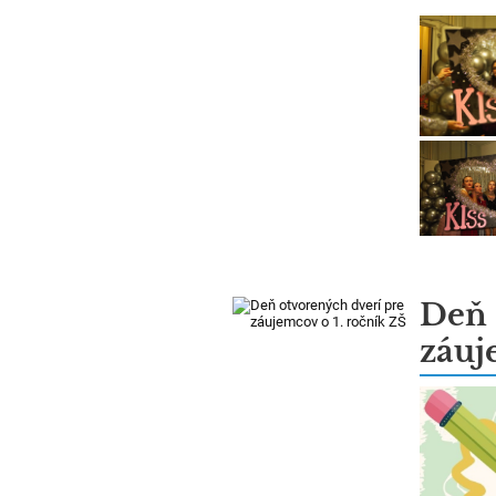
Deň 
záuj