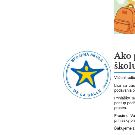
Ako 
škol
Vážení rodič
blíži sa ča
podávania p
Prihlášky 
postup podá
proces.
Prosíme Vá
prihlášky pr
Ďakujeme za