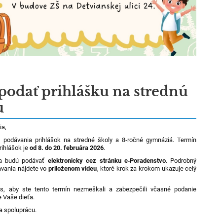
podať prihlášku na strednú
u
ia,
s podávania prihlášok na stredné školy a 8‑ročné gymnáziá. Termín
rihlášok je
od 8. do 20. februára 2026
.
sa budú podávať
elektronicky cez stránku e‑Poradenstvo
. Podrobný
vania nájdete vo
priloženom videu
, ktoré krok za krokom ukazuje celý
s, aby ste tento termín nezmeškali a zabezpečili včasné podanie
e Vaše dieťa.
 spoluprácu.