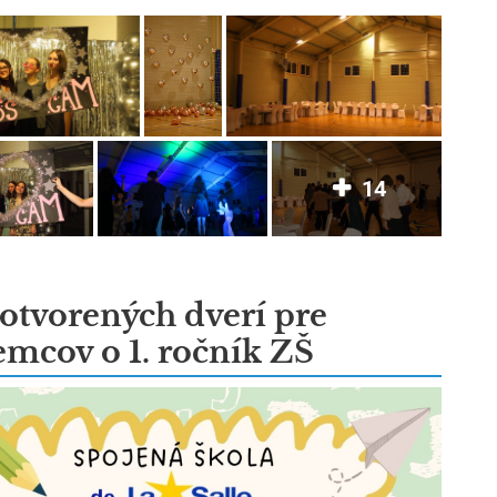
14
otvorených dverí pre
emcov o 1. ročník ZŠ