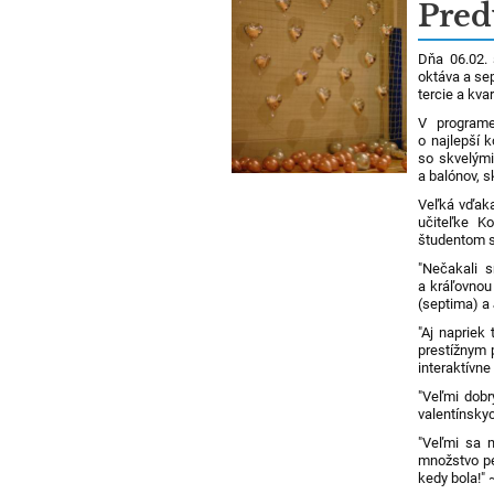
Novinky
Pred
Dňa 06.02. 
oktáva a sep
tercie a kvar
V programe
o najlepší 
so skvelými
a balónov, s
Veľká vďaka 
učiteľke Ko
študentom sp
"Nečakali 
a kráľovnou
(septima) a
"Aj napriek
prestížnym p
interaktívne 
"Veľmi dobr
valentínskyc
"Veľmi sa m
množstvo pe
kedy bola!" 