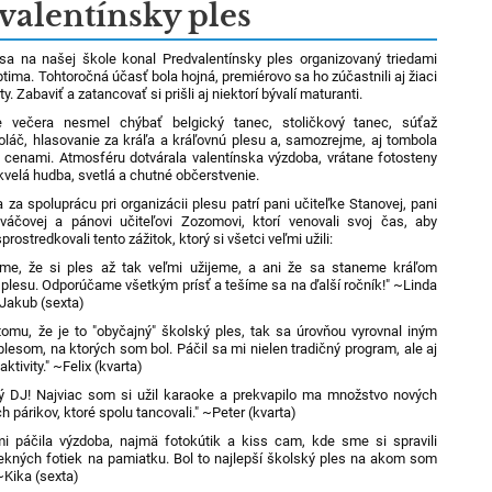
valentínsky ples
sa na našej škole konal Predvalentínsky ples organizovaný triedami
tima. Tohtoročná účasť bola hojná, premiérovo sa ho zúčastnili aj žiaci
ty. Zabaviť a zatancovať si prišli aj niektorí bývalí maturanti.
 večera nesmel chýbať belgický tanec, stoličkový tanec, súťaž
koláč, hlasovanie za kráľa a kráľovnú plesu a, samozrejme, aj tombola
 cenami. Atmosféru dotvárala valentínska výzdoba, vrátane fotosteny
kvelá hudba, svetlá a chutné občerstvenie.
za spoluprácu pri organizácii plesu patrí pani učiteľke Stanovej, pani
váčovej a pánovi učiteľovi Zozomovi, ktorí venovali svoj čas, aby
rostredkovali tento zážitok, ktorý si všetci veľmi užili:
sme, že si ples až tak veľmi užijeme, a ani že sa staneme kráľom
 plesu. Odporúčame všetkým prísť a tešíme sa na ďalší ročník!" ~Linda
 Jakub (sexta)
 tomu, že je to "obyčajný" školský ples, tak sa úrovňou vyrovnal iným
lesom, na ktorých som bol. Páčil sa mi nielen tradičný program, ale aj
aktivity." ~Felix (kvarta)
ý DJ! Najviac som si užil karaoke a prekvapilo ma množstvo nových
h párikov, ktoré spolu tancovali." ~Peter (kvarta)
i páčila výzdoba, najmä fotokútik a kiss cam, kde sme si spravili
kných fotiek na pamiatku. Bol to najlepší školský ples na akom som
~Kika (sexta)