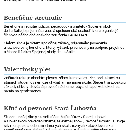
a zabezpečiť im výživu a zdravotnícku starostlivosť.
Benefičné stretnutie
Benefičné stretnutie rodičov, pedagógov a priateľov Spojenej školy
de La Salle je príjemná a veselá spoločenská udalosť, ktorú organizujú
členovia nášho občianskeho združenia LASALLIAN.
Cieľom akcie je okrem spoločnej zábavy, príjemného posedenia
a rozhovorov aj benefícia, ktorej výťažok je venovaný na podporu projektov
a činností žiakov Spojenej školy de La Salle.
Valentínsky ples
Začiatok roka je obdobím plesov, zábav, karnevalov. Ples pod taktovkou
starších študentov nemôže chýbať ani na našej škole. Študenti si zopakujú
základy etikety, dievčatá prevedú nádherné róby a chlapci v oblekoch sa
menia na gentlemanov.
Kľúč od pevnosti Stará Ľubovňa
Študenti našej školy sa radi zúčastňujú súťaže v Starej Ľubovni.
V slovenskom prevedení známej televíznej show „Pevnosť Boyard“ si svoje
sily merajú so študentmi stredných škôl z rôznych kútov Slovenska.
Štvorčlenné tímy zložené z dvoch chlapcov a dvoch dievčat absolvujú