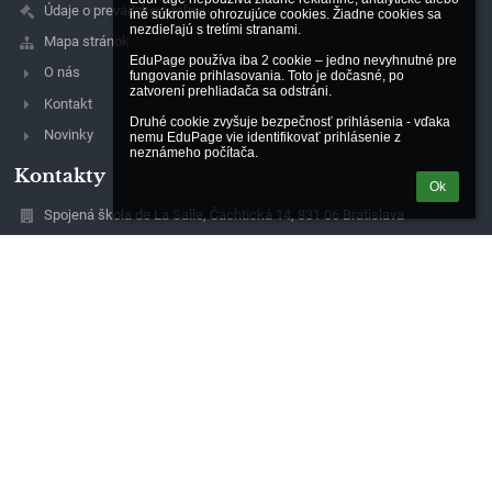
Údaje o prevádzkovateľovi
iné súkromie ohrozujúce cookies. Žiadne cookies sa 
nezdieľajú s tretími stranami.

Mapa stránok
EduPage používa iba 2 cookie – jedno nevyhnutné pre 
O nás
fungovanie prihlasovania. Toto je dočasné, po 
zatvorení prehliadača sa odstráni.

Kontakt
Druhé cookie zvyšuje bezpečnosť prihlásenia - vďaka 
Novinky
nemu EduPage vie identifikovať prihlásenie z 
neznámeho počítača.
Kontakty
Ok
Spojená škola de La Salle, Čachtická 14, 831 06 Bratislava
sekretariat@lasalle.sk
simkova@lasalle.sk
0244881705
Čachtická 14, 831 06 Bratislava
831 06 Bratislava
Slovakia
magac@lasalle.sk
42258120
Detvianska 24, 831 06 Bratislava