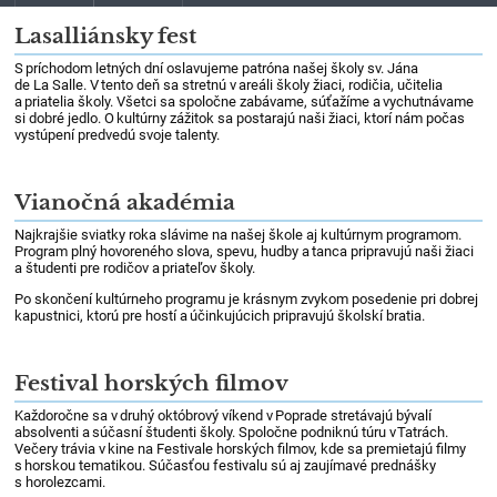
Lasalliánsky fest
S príchodom letných dní oslavujeme patróna našej školy sv. Jána
de La Salle. V tento deň sa stretnú v areáli školy žiaci, rodičia, učitelia
a priatelia školy. Všetci sa spoločne zabávame, súťažíme a vychutnávame
si dobré jedlo. O kultúrny zážitok sa postarajú naši žiaci, ktorí nám počas
vystúpení predvedú svoje talenty.
Vianočná akadémia
Najkrajšie sviatky roka slávime na našej škole aj kultúrnym programom.
Program plný hovoreného slova, spevu, hudby a tanca pripravujú naši žiaci
a študenti pre rodičov a priateľov školy.
Po skončení kultúrneho programu je krásnym zvykom posedenie pri dobrej
kapustnici, ktorú pre hostí a účinkujúcich pripravujú školskí bratia.
Festival horských filmov
Každoročne sa v druhý októbrový víkend v Poprade stretávajú bývalí
absolventi a súčasní študenti školy. Spoločne podniknú túru v Tatrách.
Večery trávia v kine na Festivale horských filmov, kde sa premietajú filmy
s horskou tematikou. Súčasťou festivalu sú aj zaujímavé prednášky
s horolezcami.