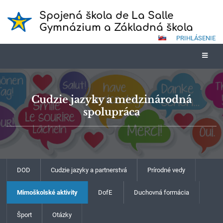
Spojená škola de La Salle
Gymnázium a Základná škola
PRIHLÁSENIE
Cudzie jazyky a medzinárodná
spolupráca
DOD
Cudzie jazyky a partnerstvá
Prírodné vedy
Mimoškolské aktivity
DofE
Duchovná formácia
Šport
Otázky