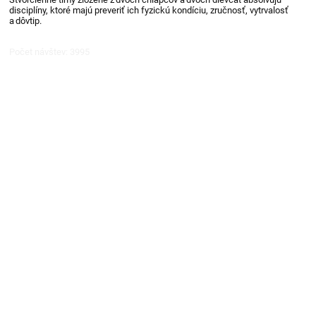
disciplíny, ktoré majú preveriť ich fyzickú kondíciu, zručnosť, vytrvalosť
a dôvtip.
Počet návštev: 3995