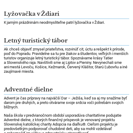
Lyžovačka v Ždiari
K jarným prázdninám neodmysliteľne patrí lyžovačka v Ždiari.
Letný turistický tábor
Ak chceš objaviť zmysel priateľstva, rozvinúť cit, úctu a rešpekt k prírode,
poď do Popradu. Pravidelne sa tu pre žiakov a študentov, veľkých i menších
turistov organizuje letný turistický tábor. Spoznávame krásy Tatier
a Slovenského raja. Navštívili sme aj Liptov a Pieniny. Nevynechali sme
ani mestá Levoču, Košice, Kežmarok, Červený Kláštor, Starú Ľubovňu a iné
zaujímavé miesta.
Adventné dielne
Advent je čas prípravy na najväčší Dar – Ježiša, keď sa aj my snažíme byť
darom pre druhých, a preto otvárame svoje srdcia voči potrebám svojich
blížnych.
Naša škola v predvianočnom období usporadúva charitatívne podujatie
Adventné dielne, z ktorých finančný príspevok je venovaný projektu
Slovenskej katolíckej charity Adopcia na diaľku®. Cieľom projektu je
predovšetkým podporovať chudobné deti, aby sa mohli vzdelávať