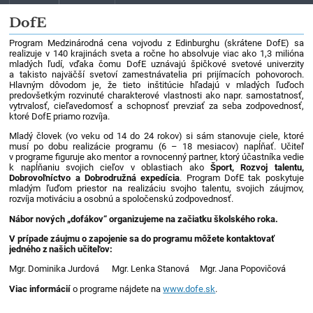
DofE
Program Medzinárodná cena vojvodu z Edinburghu (skrátene DofE) sa
realizuje v 140 krajinách sveta a ročne ho absolvuje viac ako 1,3 milióna
mladých ľudí, vďaka čomu DofE uznávajú špičkové svetové univerzity
a takisto najväčší svetoví zamestnávatelia pri prijímacích pohovoroch.
Hlavným dôvodom je, že tieto inštitúcie hľadajú v mladých ľuďoch
predovšetkým rozvinuté charakterové vlastnosti ako napr. samostatnosť,
vytrvalosť, cieľavedomosť a schopnosť prevziať za seba zodpovednosť,
ktoré DofE priamo rozvíja.
Mladý človek (vo veku od 14 do 24 rokov) si sám stanovuje ciele, ktoré
musí po dobu realizácie programu (6 – 18 mesiacov) napĺňať. Učiteľ
v programe figuruje ako mentor a rovnocenný partner, ktorý účastníka vedie
k napĺňaniu svojich cieľov v oblastiach ako
Šport, Rozvoj talentu,
Dobrovoľníctvo a Dobrodružná expedícia
. Program DofE tak poskytuje
mladým ľuďom priestor na realizáciu svojho talentu, svojich záujmov,
rozvíja motiváciu a osobnú a spoločenskú zodpovednosť.
Nábor nových „dofákov“ organizujeme na začiatku školského roka.
V prípade záujmu o zapojenie sa do programu môžete kontaktovať
jedného z našich učiteľov:
Mgr. Dominika Jurdová Mgr. Lenka Stanová Mgr. Jana Popovičová
Viac informácií
o programe nájdete na
www.dofe.sk
.