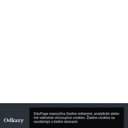
EduPage nepoužíva žiadne reklamné, analytické alebo 
iné súkromie ohrozujúce cookies. Žiadne cookies sa 
Odkazy
nezdieľajú s tretími stranami.
