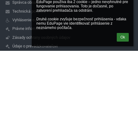
EduPage používa iba 2 cookie – jedno nevyhnutné pre 
Správca obsahu
fungovanie prihlasovania. Toto je dočasné, po 
zatvorení prehliadača sa odstráni.

Technická podpora
Druhé cookie zvyšuje bezpečnosť prihlásenia - vďaka 
Vyhlásenie o prístupnosti
nemu EduPage vie identifikovať prihlásenie z 
neznámeho počítača.
Právne informácie
Zásady ochrany osobných údajov
Ok
Údaje o prevádzkovateľovi
Mapa stránok
O nás
Kontakt
Novinky
Kontakty
Spojená škola de La Salle, Čachtická 14, 831 06 Bratislava
sekretariat@lasalle.sk
simkova@lasalle.sk
0244881705