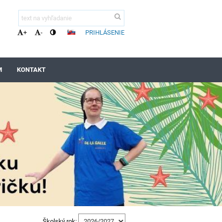
PRIHLÁSENIE
+
-
M
KONTAKT
Školský rok: