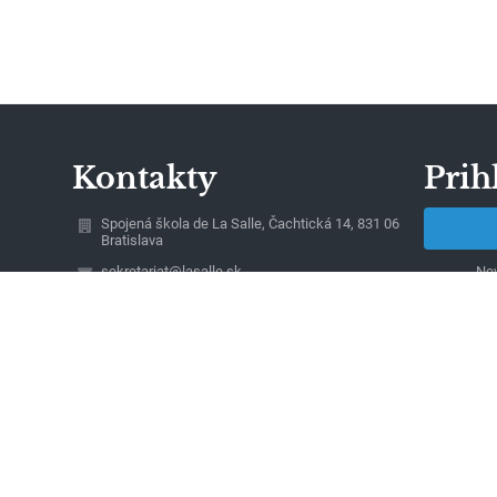
Kontakty
Prih
Spojená škola de La Salle, Čachtická 14, 831 06
Bratislava
sekretariat@lasalle.sk
Nev
simkova@lasalle.sk
0244881705
Čachtická 14, 831 06 Bratislava
831 06 Bratislava
Slovakia
magac@lasalle.sk
42258120
Detvianska 24, 831 06 Bratislava