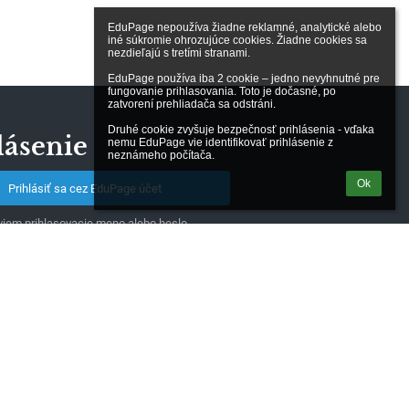
EduPage nepoužíva žiadne reklamné, analytické alebo 
iné súkromie ohrozujúce cookies. Žiadne cookies sa 
nezdieľajú s tretími stranami.

EduPage používa iba 2 cookie – jedno nevyhnutné pre 
fungovanie prihlasovania. Toto je dočasné, po 
zatvorení prehliadača sa odstráni.

Druhé cookie zvyšuje bezpečnosť prihlásenia - vďaka 
lásenie
nemu EduPage vie identifikovať prihlásenie z 
neznámeho počítača.
Ok
Prihlásiť sa cez EduPage účet
iem prihlasovacie meno alebo heslo