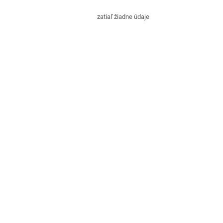
Krúžky
zatiaľ žiadne údaje