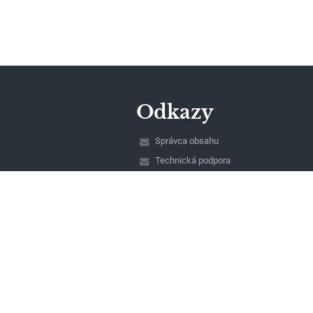
Odkazy
Správca obsahu
Technická podpora
Vyhlásenie o prístupnosti
Právne informácie
Zásady ochrany osobných údajov
Údaje o prevádzkovateľovi
Mapa stránok
O nás
Kontakt