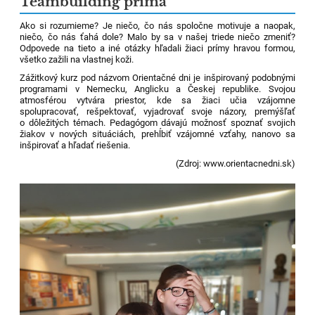
Teambuilding príma
Ako si rozumieme? Je niečo, čo nás spoločne motivuje a naopak,
niečo, čo nás ťahá dole? Malo by sa v našej triede niečo zmeniť?
Odpovede na tieto a iné otázky hľadali žiaci prímy hravou formou,
všetko zažili na vlastnej koži.
Zážitkový kurz pod názvom Orientačné dni je inšpirovaný podobnými
programami v Nemecku, Anglicku a Českej republike. Svojou
atmosférou vytvára priestor, kde sa žiaci učia vzájomne
spolupracovať, rešpektovať, vyjadrovať svoje názory, premýšľať
o dôležitých témach. Pedagógom dávajú možnosť spoznať svojich
žiakov v nových situáciách, prehĺbiť vzájomné vzťahy, nanovo sa
inšpirovať a hľadať riešenia.
(Zdroj: www.orientacnedni.sk)