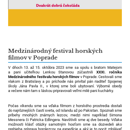
Medzinárodný festival horských
filmov v Poprade
V dňoch 13. až 15. októbra 2023 sme sa spolu s bratom Matejom
a pani učiteľkou Lenkou Stanovou zúčastnili
XXXI. ročníka
Medzinárodného festivalu horských filmov
v Poprade. Cestovali sme
vlakom z Bratislavy a po príchode nás privítal pán riaditeľ Spojenej
školy Jána Pavla II., v ktorej sme boli ubytovaní. Výborné obedy
a večere nám tam s láskou pripravovali veľmi milé pani kuchárky.
Počas víkendu sme sa vďaka filmom z horského prostredia dostali
do najrôznejších častí sveta, od Islandu až po Pakistan. Spoznali sme
príbehy mnohých známych lezcov, medzi nimi napríklad Simona
Messnera či Patricka Edlingera. Navštívili sme aj dve besedy. Vďaka
možnosti klásť otázky samotným hosťom sme sa dozvedeli ako
prebieha príprava horolezcov na expedície a aký je to pocit zdolávať