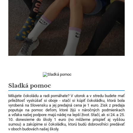
Sladká pomoc
Milujete čokoládu a radi pomáhate? V utorok a v stredu budete mať
príležitosť vyskúšať si oboje - stačí si kúpiť čokoládku, ktorá bola
vyrobená na Slovensku a jej predajná cena je 1 euro. Zisk z predaja
poputuje na pomoc deťom, ktoré žijú v náročných podmienkach
a vďaka našej podpore majú nádej na lepší život. Stačí, ak si 24. a 25.
10. donesieme do školy 1 euro (no môžeme prispieť aj vyššou
sumou) a zakúpime si čokoládku, ktorú budú dobrovoľníci predávať
v oboch budovách našej školy.