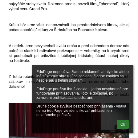
najvyššie vrchy sveta. Dokonca sme si pozreli film „Ephemeral“, ktorý
vyhral cenu Grand Prix.
Krásu hôr sme však nespoznávali iba prostredníctvom filmov, ale aj
počas sobotňajšej túry zo Štrbského na Popradské pleso.
V nedeľu sme nevynechali svätú omšu a pred odchodom domov nás
potešilo sladké festivalové prekvapenie – veterníky, na ktorých sme
si pochutnali pri príležitosti jubilejnej tridsiatej účasti našej školy
na festivale.
EduPage nepoužíva žiadne reklamné, analytické alebo 
iné súkromie ohrozujúce cookies. Žiadne cookies sa 
Z tohto ročníka festivalu sme si všetci odniesli množstvo pekných
nezdieľajú s tretími stranami.

zážitkov i nových kamarátstiev a už sa nevieme dočkať toho
ďalšieho!
EduPage používa iba 2 cookie – jedno nevyhnutné pre 
fungovanie prihlasovania. Toto je dočasné, po 
Barbora Hudecová, Marek Sýkora - sexta
zatvorení prehliadača sa odstráni.

Druhé cookie zvyšuje bezpečnosť prihlásenia - vďaka 
nemu EduPage vie identifikovať prihlásenie z 
neznámeho počítača.
Ok