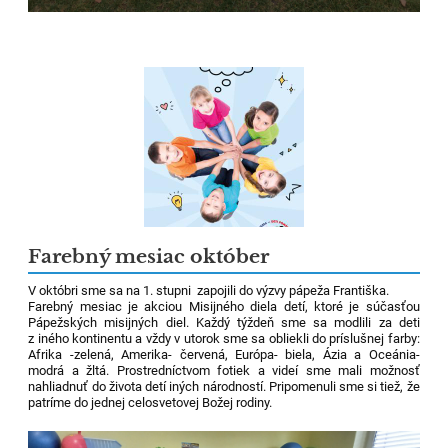
Farebný mesiac október
V októbri sme sa na 1. stupni zapojili do výzvy pápeža Františka.
Farebný mesiac je akciou Misijného diela detí, ktoré je súčasťou
Pápežských misijných diel. Každý týždeň sme sa modlili za deti
z iného kontinentu a vždy v utorok sme sa obliekli do príslušnej farby:
Afrika -zelená, Amerika- červená, Európa- biela, Ázia a Oceánia-
modrá a žltá
. Prostredníctvom fotiek a videí sme mali možnosť
nahliadnuť do života detí iných národností. Pripomenuli sme si tiež, že
patríme do jednej celosvetovej Božej rodiny.