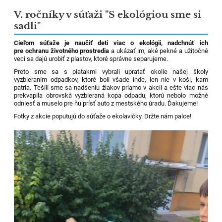
V. ročníky v súťaži "S ekológiou sme si
sadli"
Cieľom súťaže je naučiť deti viac o ekológii, nadchnúť ich
pre ochranu životného prostredia
a ukázať im, aké pekné a užitočné
veci sa dajú urobiť z plastov, ktoré správne separujeme.
Preto sme sa s piatakmi vybrali upratať okolie našej školy
vyzbieraním odpadkov, ktoré boli všade inde, len nie v koši, kam
patria. Tešili sme sa nadšeniu žiakov priamo v akcii a ešte viac nás
prekvapila obrovská vyzbieraná kopa odpadu, ktorú nebolo možné
odniesť a muselo pre ňu prísť auto z mestského úradu. Ďakujeme!
Fotky z akcie poputujú do súťaže o ekolavičky. Držte nám palce!