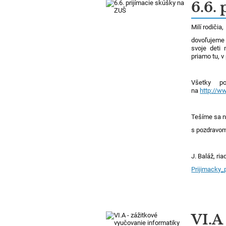
Novinky
6.6.
Milí rodičia,
dovoľujeme 
svoje deti
priamo tu, v
Všetky po
na
http://w
Tešíme sa n
s pozdravo
J. Baláž, ria
Prijimacky_
VI.A