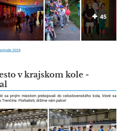
45
 prirode 2024
iesto v krajskom kole -
al
ti sa prvým miestom prebojovali do celoslovenského kola, ktoré sa
 Trenčíne. Florbalisti, držíme vám palce!