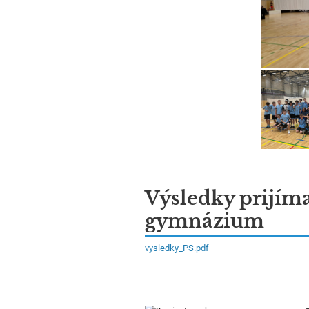
Výsledky prijím
gymnázium
vysledky_PS.pdf