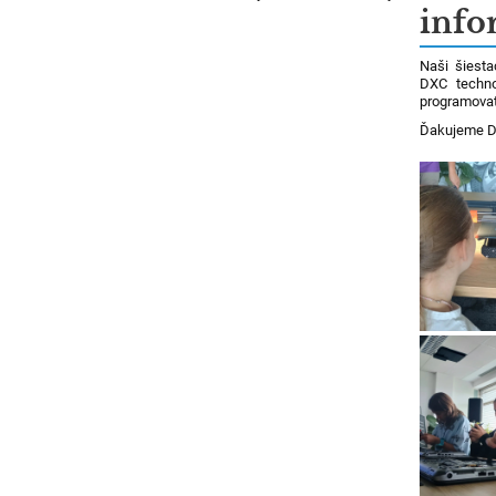
info
Naši šiesta
DXC technol
programovať 
Ďakujeme D