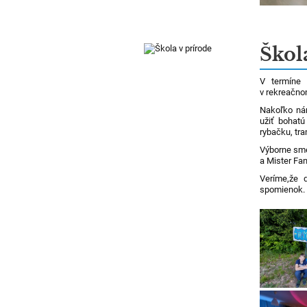
Škol
V termíne 
v rekreačno
Nakoľko nám
užiť bohatú
rybačku, tra
Výborne sme
a Mister Fan
Veríme,že 
spomienok.