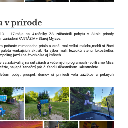
a v prírode
13. - 17.mája sa 4.ročníky ZŠ zúčastnili pobytu v Škole prírody
m zariadeni FANTÁZIA v Starej Myjave.
 počasie mimoriadne prialo a areál mal veľkú rozlohu,mohli si žiaci
 paletu vonkajších aktivít. Na výber mali: lezeckú stenu, lukostrelbu,
mpolíny, jazdu na štvorkolke aj koňoch...
 sa zabávali aj na súťažiach a večerných programoch - volili sme Miss
tázie, najlepší tanečný pár, či fandili účastníkom Talentmánie.
deťom pobyt prospel, domov si priniesli veľa zážitkov a pekných