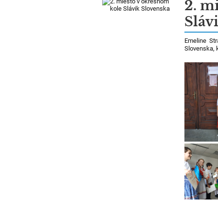
2. m
Sláv
Emeline Str
Slovenska, 