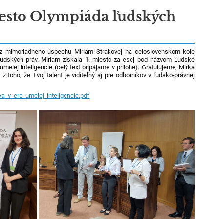
iesto Olympiáda ľudských
z mimoriadneho úspechu Miriam Strakovej na celoslovenskom kole
ľudských práv.
Miriam získala 1. miesto za esej pod názvom Ľudské
umelej inteligencie (celý text pripájame v prílohe).
Gratulujeme, Mirka
z toho, že Tvoj talent je viditeľný aj pre odborníkov v ľudsko-právnej
a_v_ere_umelej_inteligencie.pdf