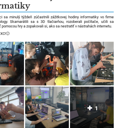
rmatiky
ci sa minulý týždeň zúčastnili zážitkovej hodiny informatiky vo firme
ogy. Skamarátili sa s 3D tlačiarňou, rozoberali počítače, učili sa
pomocou hry a zopakovali si, ako sa nestratiť v nástrahách internetu.
XC!
🙂
1