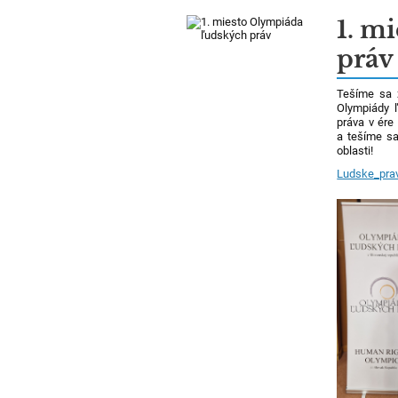
1. m
práv
Tešíme sa 
Olympiády 
práva v ére 
a tešíme sa 
oblasti!
Ludske_prav