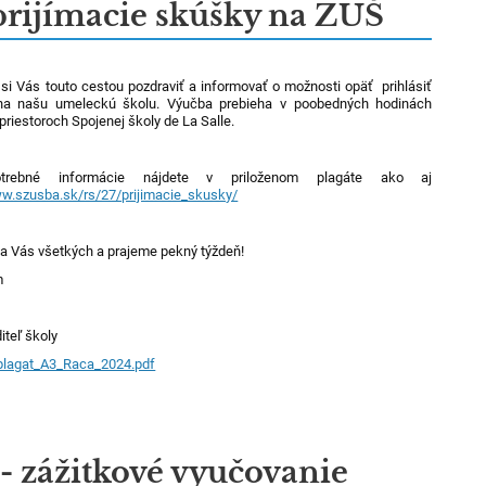
 prijímacie skúšky na ZUŠ
si Vás touto cestou pozdraviť a informovať o možnosti opäť prihlásiť
 na našu umeleckú školu. Výučba prebieha v poobedných hodinách
 priestoroch Spojenej školy de La Salle.
trebné informácie nájdete v priloženom plagáte ako aj
ww.szusba.sk/rs/27/prijimacie_skusky/
a Vás všetkých a prajeme pekný týždeň!
m
diteľ školy
plagat_A3_Raca_2024.pdf
 - zážitkové vyučovanie