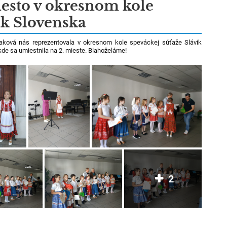
iesto v okresnom kole
ik Slovenska
aková nás reprezentovala v okresnom kole speváckej súťaže Slávik
kde sa umiestnila na 2. mieste. Blahoželáme!
2