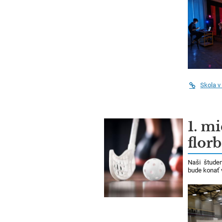
Skola v
1. m
florb
Naši študen
bude konať v