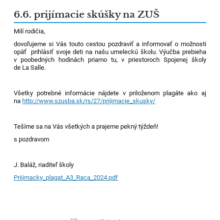
6.6. prijímacie skúšky na ZUŠ
Milí rodičia,
dovoľujeme si Vás touto cestou pozdraviť a informovať o možnosti
opäť prihlásiť svoje deti na našu umeleckú školu. Výučba prebieha
v poobedných hodinách priamo tu, v priestoroch Spojenej školy
de La Salle.
Všetky potrebné informácie nájdete v priloženom plagáte ako aj
na
http://www.szusba.sk/rs/27/prijimacie_skusky/
Tešíme sa na Vás všetkých a prajeme pekný týždeň!
s pozdravom
J. Baláž, riaditeľ školy
Prijimacky_plagat_A3_Raca_2024.pdf