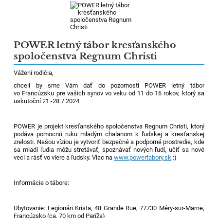
POWER letný tábor kresťanského
spoločenstva Regnum Christi
Vážení rodičia,
chceli by sme Vám dať do pozornosti POWER letný tábor
vo Francúzsku pre vašich synov vo veku od 11 do 16 rokov, ktorý sa
uskutoční 21.-28.7.2024.
POWER je projekt kresťanského spoločenstva Regnum Christi, ktorý
podáva pomocnú ruku mladým chalanom k ľudskej a kresťanskej
zrelosti. Našou víziou je vytvoriť bezpečné a podporné prostredie, kde
sa mladí ľudia môžu stretávať, spoznávať nových ľudí, učiť sa nové
veci a rásť vo viere a ľudsky. Viac na
www.powertabory.sk
:)
Informácie o tábore:
Ubytovanie: Legionári Krista, 48 Grande Rue, 77730 Méry-sur-Marne,
Francúzsko (ca. 70 km od Paríža)