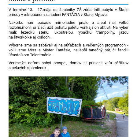
V termíne 13. - 17.mája sa 4.ročníky ZŠ zúčastnili pobytu v Škole
prírody v rekreačnom zariadeni FANTÁZIA v Starej Myjave.
Nakoľko nám počasie mimoriadne prialo a areál mal veľkú
rozlohu,mohli si žiaci užiť bohatú paletu vonkajších aktivít. Na výber
mali: lezeckú stenu, lukostrelbu, rybačku, trampolíny, jazdu
na štvorkolke aj koňoch...
Výborne sme sa zabávali aj na súťažiach a večerných programoch -
volili sme Miss a Mister Fantázie, najlepší tanečný pár, či fandili
účastníkom Talentmánie.
Veríme,že deťom pobyt prospel, domov si priniesli veľa zážitkov
a pekných spomienok.