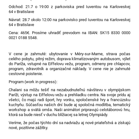
Odchod: 21.7 o 19:00 z parkoviska pred Iuventou na Karloveskej
64 v Bratislave
Návrat: 28.7 okolo 12:00 na parkovisko pred Iuventou na Karloveskej
64 v Bratislave
Cena: 465€. Prosíme uhradiť prevodom na IBAN: SK15 8330 0000
0021 0188 5548.
V cene je zahrnuté: ubytovanie v Méry-sur-Marne, strava počas
celého pobytu, pitný režim, doprava klimatizovaným autobusom, výlet
do Paríža, vstupné na Eiffelovu vežu, program, odmeny pre chlapcov,
program, zdravotník a organizačné náklady. V cene nie je zahrnuté
cestovné poistenie.
Program (work in progress):
Chalani sa môžu tešiť na nezabudnuteľnú návštevu v olympijskom
Paríži, výstup na Eiffelovu vežu a prehliadku centra. Na svoje prídu aj
všetci, čo majú radi šport, hry vonku, spoločenské hry a francúzsku
kuchyňu. Súčasťou našich dní bude aj spoločná modlitba, tematický
workshop a svätá omša. Naši animátori pripravujú celotáborovú hru,
ktorá sa bude niesť v duchu blížiacej sa letnej Olympiády.
Veríme, že počas týchto dní sa nadviažu aj nové priateľstvá a získajú
nové, pozitívne zážitky.