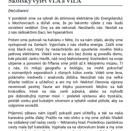
Školský výlet VI.A a VII.A
(Ne)ožiarení
V pondelok sme sa vybrali do atómovej elektrárne (do Energolandu)
v Mochovciach a dúfali sme, že po takomto výlete z nás budú
osvietení vedátori. Divy sa ale nekonali. Neožiarilo nás. Nestali sa
z nás rádioaktívni žiaci, len hyperaktívni.
Potom sme putovali na Kalváriu v Nitre, čo sa nám zdalo, akoby sme
vystupovali na Gerlach. Vyprchala z nás všetka energia. Zažili sme
svoj black-out, ktorý by nezachránilo ani spustenie nového bloku
jadrovej elektrárne. Vliekli sme sa ako bez života aj povedľa domu,
kde pôsobil Janko Havlík, náš nový blahoslavený. Sústredení na svoje
utrpenie a ponorení do frflania sme prišli až k Misijnému múzeu. Tí
z nás, čo milujú geografiu a biológiu, sa mohli pokochať
v rozmanitých exponátoch z rôznych kútov sveta. Videli sme leva,
polárneho medveďa i anakondu zblízka. Nezožrali nás (na veľké
šťastie rodičov a učiteľov) a ani my ich. Niektorí členovia výpravy
nevenovali pestrej faune ani štipku pozornosti. Možno sa báli
krokodílov, ktoré na nás cerili zubiská, alebo sa rozhodli
pre dobrodružný rozmer misií – preleteli výstavou ako tryskáče,
pristáli vonku pod košatým stromom a vytiahli vodné pištole, aby sa
vzájomne osviežili.
Príjemnú zábavu nám (opäť) pokazili pani učiteľky, a tak sa naša
karavána pohla ďalej. Pražilo na nás slnko a my sme zúfalo hľadeli
na vzdialený cieľ našej cesty – Nitriansky hrad. Poslednou zastávkou
cesty mala byť katedrála. Vypínala sa na obrovskom brale a my sme