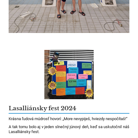
Lasalliánsky fest 2024
Krásna ľudová múdrosť hovorí: „More nevypiješ, hviezdy nespočítaš!“
A tak tomu bolo aj v jeden slnečný júnový deň, keď sa uskutočnil náš
Lasalliánsky fest.