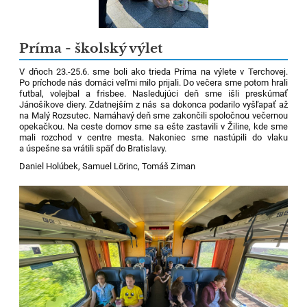
Príma - školský výlet
V dňoch 23.-25.6. sme boli ako trieda Príma na výlete v Terchovej.
Po príchode nás domáci veľmi milo prijali. Do večera sme potom hrali
futbal, volejbal a frisbee. Nasledujúci deň sme išli preskúmať
Jánošíkove diery. Zdatnejším z nás sa dokonca podarilo vyšľapať až
na Malý Rozsutec. Namáhavý deň sme zakončili spoločnou večernou
opekačkou. Na ceste domov sme sa ešte zastavili v Žiline, kde sme
mali rozchod v centre mesta. Nakoniec sme nastúpili do vlaku
a úspešne sa vrátili späť do Bratislavy.
Daniel Holúbek, Samuel Lörinc, Tomáš Ziman