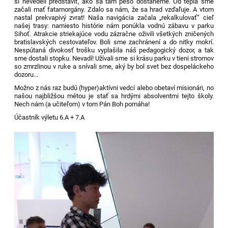
si nevedeli predstaviť, ako sa tam pešo dostaneme. Od tepla sme
začali mať fatamorgány. Zdalo sa nám, že sa hrad vzďaľuje. A vtom
nastal prekvapivý zvrat! Naša navigácia začala „rekalkulovať“ cieľ
našej trasy: namiesto histórie nám ponúkla vodnú zábavu v parku
Sihoť. Atrakcie striekajúce vodu zázračne oživili všetkých zničených
bratislavských cestovateľov. Boli sme zachránení a do nitky mokrí.
Nespútaná divokosť trošku vyplašila náš pedagogický dozor, a tak
sme dostali stopku. Nevadí! Užívali sme si krásu parku v tieni stromov
so zmrzlinou v ruke a snívali sme, aký by bol svet bez dospeláckeho
dozoru...
Možno z nás raz budú (hyper)aktívni vedci alebo obetaví misionári, no
našou najbližšou métou je stať sa hrdými absolventmi tejto školy.
Nech nám (a učiteľom) v tom Pán Boh pomáha!
Účastník výletu 6.A + 7.A