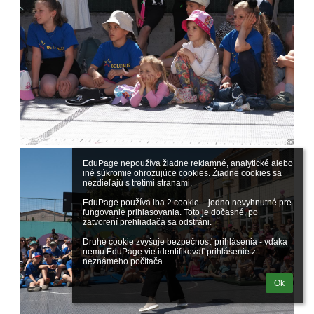
EduPage nepoužíva žiadne reklamné, analytické alebo 
iné súkromie ohrozujúce cookies. Žiadne cookies sa 
nezdieľajú s tretími stranami.

EduPage používa iba 2 cookie – jedno nevyhnutné pre 
fungovanie prihlasovania. Toto je dočasné, po 
zatvorení prehliadača sa odstráni.

Druhé cookie zvyšuje bezpečnosť prihlásenia - vďaka 
nemu EduPage vie identifikovať prihlásenie z 
neznámeho počítača.
Ok