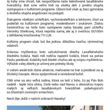
Aj keby sme chceli, tak nespočítame naše talentované lasalliánske
hviezdičky. Boli sme veľmi hrdí na všetky deti z prvého stupňa
vystupujúce v kultúrnom programe. Úžasní boli však aj žiaci gymnázia
a druhého stupňa angažovaní na podujatí.
Ďakujeme všetkým učiteľkám, vychovávateľkám a lektorom, ktorí sa
podieľali na kultúrnom programe, moderátorom i zvukárom. Zlatou
čerešničkou na torte bolo vystúpenie našej bývalej pani učiteľky
Veroniky Strelkovej, ktorá neprišla sama, ale aj s ovečkou GU100m
z obľúbenej kresťanskej TV LUX.
Kultúrny program však bol iba jednou dôležitou časťou výnimočnej
udalosti.
Krásnou myšlienkou bolo uskutočnenie zbierky Lasalliánskeho
štedrého koláča. Naši milí rodičia napiekli koláče, ktoré sa počas
Festu predávali. Koláčiky boli štedré chuťou ale aj svojou myšlienkou.
Výťažok celej zbierky je určený pre potreby školy.
V celom areáli boli rôzne atrakcie, maľovanie na tvár a predával sa aj
školský časopis. Akciu spríjemňoval a osviežoval bufet.
Cítili sme sa ako veľká rodina, ktorá sa teší z toho, čo jej Pán Boh
nadelil - teplé lúče slnka, čisté nebo nad hlavou s obrovskou kopou
malých aj veľkých lasalliánskych hviezdičiek pobehujúcich
so šťastným zvonivým smiechom.
Nech žije Ježiš v našich srdciach! Naveky!