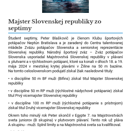
Majster Slovenskej republiky zo
septimy
Študent septimy, Peter Blaškovič je členom Klubu športových
potápačov Neptún Bratislava a je zaradený do Centra talentovanej
mládeže Zväzu potápačov Slovenska a seniorskej reprezentácie
Slovenskej republiky. Národný športový zväz – Zväz potápačov
Slovenska usporiadal Majstrovstvá Slovenskej republiky v plávaní
s plutvami a v rýchlostnom potápaní, ktoré sa konali v dňoch 18. a 19.
mája 2024 v mestskej krytej plavárni v Žiline na 50 m bazéne.
Na tomto celoslovenskom podujatí získal žiak nasledovné tituly:
• v disciplíne 50 m BF muži (Bifins) získal titul Majster Slovenskej
republiky
• v disciplíne 50 m RP muži (rýchlostné nádychové potápanie) získal
titul Prvý vicemajster Slovenskej republiky
• v disciplíne 100 m RP muži (rýchlostné potápanie s prístrojom)
získal titul Druhý vicemajster Slovenskej republiky
Okrem toho minulý rok Peter skončil v Egypte 7. na Majstrovstvách
sveta juniorov (B skupina) v plutvovom plávaní. Tento rok už pláva
A skupinu - muži. Splnil limity a na Majstrovstvá sveta sa kvalifikoval.