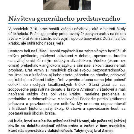
Návšteva generálneho predstaveného
V pondelok 7.10. sme hostili vzácnu návštevu, aká v histórii školy
ešte nebola. Prišiel generálny predstavený školských bratov na celom
svete – brat Armin Luistro so svojimi spolupracovníkmi. Zdržali sa iba
krátko, ale stihli toho naozaj veľa.
Centrom boli naši žiaci. Mnohí zapôsobili na zahraničných hostí či už
milým privítaním, múdrymi otázkami v debate, spevom a hraním
na svätej omši, či milým detským divadielkom. Všetko (okrem sv.
omše) prebiehalo v anglickom jazyku, s čím naši šikovní žiaci nemali
problém. Brat Armin si mnohých získal svojou bezprostrednosťou,
zaujímal sa o každého, aj koho stretol náhodou na chodbe, prihovoril
sa, robil si so žiakmi fotky... Deti z prvého stupňa sa na jeho počesť
obliekli do modrých lasalliánskych tričiek. Starší žiaci sa zas
zodpovedne pripravili na debatu s bratom Arminom v študovni a mali
napísané otázky, čas bol však krátky. Paralelne prebiehala aj
prednáška o dobrovoľníctve v telocvični. Poobedie patrilo krátkemu
príhovoru a povzbudeniu pre učiteľov. My sme mu odprezentovali
v krátkosti históriu našej školy. O stravu a sprevádzanie hostí sa
postarali naši školskí bratia.
Sú ľudia, ktorí sa síce iba mihnú našimi životmi, ale počas tej krátkej
chvíle sa dokážu dotknúť nášho srdca a zažať v ňom svetielko,
ktoré nás sprevádza v ďalších dňoch. Takým je aj brat Armin.