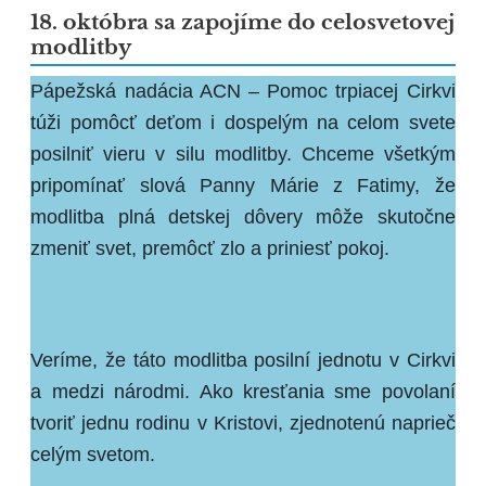
18. októbra sa zapojíme do celosvetovej
modlitby
Pápežská nadácia ACN – Pomoc trpiacej Cirkvi
túži pomôcť deťom i dospelým na celom svete
posilniť vieru v silu modlitby. Chceme všetkým
pripomínať slová Panny Márie z Fatimy, že
modlitba plná detskej dôvery môže skutočne
zmeniť svet, premôcť zlo a priniesť pokoj.
Veríme, že táto modlitba posilní jednotu v Cirkvi
a medzi národmi. Ako kresťania sme povolaní
tvoriť jednu rodinu v Kristovi, zjednotenú naprieč
celým svetom.