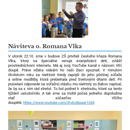
Návšteva o. Romana Vlka
V utorok 22.10. sme v budove ZŠ privítali českého kňaza Romana
Vlka, ktorý sa špeciálne venuje evanjelizácii detí, zvlášť
prostredníctvom internetu. Má aj svoj YouTube kanál s názvom Vlčí
doupě.
Práve vďaka videám ho naši žiaci spoznali. V minulom
školskom roku sa niektoré triedy zapojili do jeho pôstnej súťaže
a online modlitby, ktorá prebiehala pred Svetovými dňami detí.
Pri
posielaní odpovede na súťažnú otázku mu niektorý zo žiakov napísal,
že by sa s ním rád stretol. To bol podnet k stretnutiu, ktoré sa tento
týždeň uskutočnilo. A tak sme sa mohli počas jedného dopoludnia
stať súčasťou Vlčího
doupětě.
https://www.youtube.com/@vlcidoupe1334