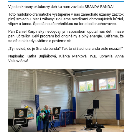
V jeden krásny októbrový deň ku nám zavítala SRANDA BANDA!
Toto hudobno-dramatické vystúpenie v nás zanechalo úžasný zážitok
plný smiechu, hier i zábavy! Boli sme svedkami ohromujúcich kúziel,
vtipov a tanca. Špeciálnou čerešničkou na torte bol bruchovravec.
Pán Daniel Karpinský neobyčajným spôsobom upútal nás deti i naše
pani učiteľky. Celý program bol originálny a plný energie. Dúfame, že
sa ešte niekedy uvidíme a povieme si:
„Ty nevieš, čo je Sranda banda? Tak to si žiadnu srandu ešte nezažil!“
Napísala: Katka Bujňáková, Klárka Marková, IV.B, upravila Anna
Valkovičová