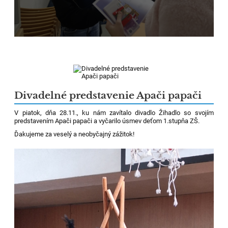
Divadelné predstavenie Apači papači
V piatok, dňa 28.11., ku nám zavítalo divadlo Žihadlo so svojím
predstavením Apači papači a vyčarilo úsmev deťom 1.stupňa ZŠ.
Ďakujeme za veselý a neobyčajný zážitok!