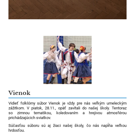
Vienok
Vidieť folklórny súbor Vienok je vždy pre nás veľkým umeleckým
zážitkom. V piatok, 28.11., opäť zavítali do našej školy. Tentoraz
so zimnou tematikou, koledovaním a hrejivou atmosférou
prichádzajúcich sviatkov.
Súčasťou súboru sú aj žiaci našej školy, čo nás napĺňa veľkou
hrdosťou.