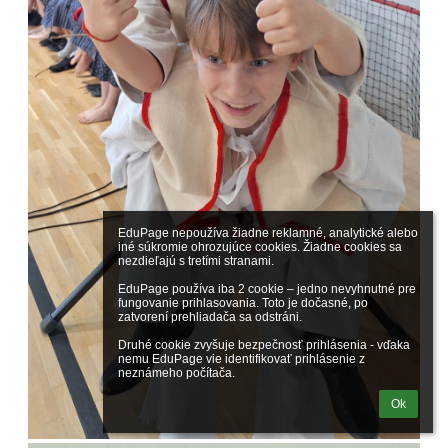
EduPage nepoužíva žiadne reklamné, analytické alebo 
iné súkromie ohrozujúce cookies. Žiadne cookies sa 
nezdieľajú s tretími stranami.

EduPage používa iba 2 cookie – jedno nevyhnutné pre 
fungovanie prihlasovania. Toto je dočasné, po 
zatvorení prehliadača sa odstráni.

Druhé cookie zvyšuje bezpečnosť prihlásenia - vďaka 
nemu EduPage vie identifikovať prihlásenie z 
neznámeho počítača.
Ok