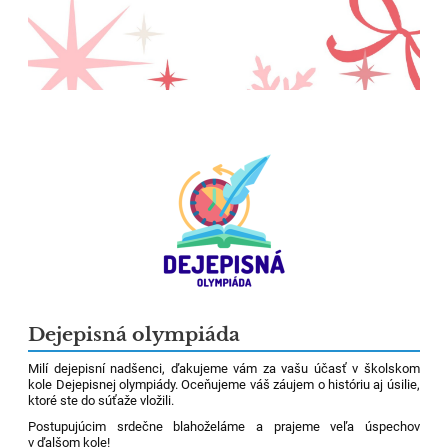
Dejepisná olympiáda
Milí dejepisní nadšenci, ďakujeme vám za vašu účasť v školskom
kole Dejepisnej olympiády. Oceňujeme váš záujem o históriu aj úsilie,
ktoré ste do súťaže vložili.
Postupujúcim srdečne blahoželáme a prajeme veľa úspechov
v ďalšom kole!