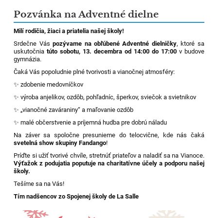
Pozvánka na Adventné dielne
Milí rodičia, žiaci a priatelia našej školy!
Srdečne Vás
pozývame na obľúbené Adventné dielničky
, ktoré sa
uskutočnia
túto sobotu, 13. decembra od 14:00 do 17:00
v budove
gymnázia.
Čaká Vás popoludnie plné tvorivosti a vianočnej atmosféry:
✨ zdobenie medovníčkov
✨ výroba anjelikov, ozdôb, pohľadníc, šperkov, sviečok a svietnikov
✨ „vianočné zaváraniny“ a maľovanie ozdôb
✨ malé občerstvenie a príjemná hudba pre dobrú náladu
Na záver sa spoločne presunieme do telocvične, kde nás čaká
svetelná show skupiny Fandango
!
Príďte si užiť tvorivé chvíle, stretnúť priateľov a naladiť sa na Vianoce.
Výťažok z podujatia poputuje na charitatívne účely a podporu našej
školy.
Tešíme sa na Vás!
Tím nadšencov zo Spojenej školy de La Salle