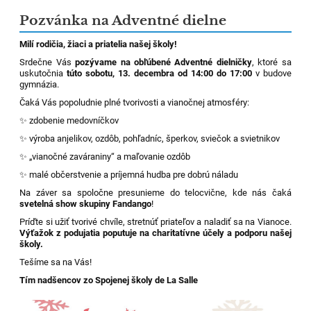
Pozvánka na Adventné dielne
Milí rodičia, žiaci a priatelia našej školy!
Srdečne Vás
pozývame na obľúbené Adventné dielničky
, ktoré sa
uskutočnia
túto sobotu, 13. decembra od 14:00 do 17:00
v budove
gymnázia.
Čaká Vás popoludnie plné tvorivosti a vianočnej atmosféry:
✨ zdobenie medovníčkov
✨ výroba anjelikov, ozdôb, pohľadníc, šperkov, sviečok a svietnikov
✨ „vianočné zaváraniny“ a maľovanie ozdôb
✨ malé občerstvenie a príjemná hudba pre dobrú náladu
Na záver sa spoločne presunieme do telocvične, kde nás čaká
svetelná show skupiny Fandango
!
Príďte si užiť tvorivé chvíle, stretnúť priateľov a naladiť sa na Vianoce.
Výťažok z podujatia poputuje na charitatívne účely a podporu našej
školy.
Tešíme sa na Vás!
Tím nadšencov zo Spojenej školy de La Salle