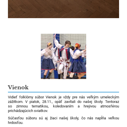
Vienok
Vidieť folklórny súbor Vienok je vždy pre nás veľkým umeleckým
zážitkom. V piatok, 28.11., opäť zavítali do našej školy. Tentoraz
so zimnou tematikou, koledovaním a hrejivou atmosférou
prichádzajúcich sviatkov.
Súčasťou súboru sú aj žiaci našej školy, čo nás napĺňa veľkou
hrdosťou.