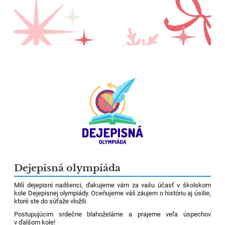
Dejepisná olympiáda
Milí dejepisní nadšenci, ďakujeme vám za vašu účasť v školskom
kole Dejepisnej olympiády. Oceňujeme váš záujem o históriu aj úsilie,
ktoré ste do súťaže vložili.
Postupujúcim srdečne blahoželáme a prajeme veľa úspechov
v ďalšom kole!