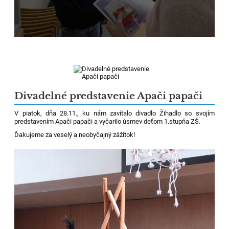
Divadelné predstavenie Apači papači
V piatok, dňa 28.11., ku nám zavítalo divadlo Žihadlo so svojím
predstavením Apači papači a vyčarilo úsmev deťom 1.stupňa ZŠ.
Ďakujeme za veselý a neobyčajný zážitok!