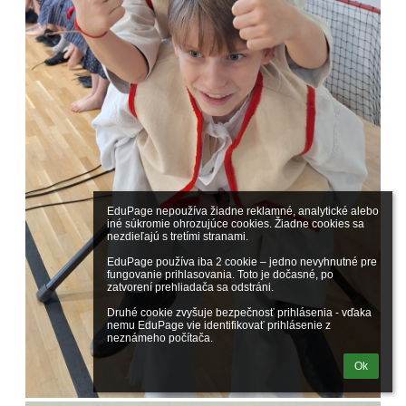
EduPage nepoužíva žiadne reklamné, analytické alebo 
iné súkromie ohrozujúce cookies. Žiadne cookies sa 
nezdieľajú s tretími stranami.

EduPage používa iba 2 cookie – jedno nevyhnutné pre 
fungovanie prihlasovania. Toto je dočasné, po 
zatvorení prehliadača sa odstráni.

Druhé cookie zvyšuje bezpečnosť prihlásenia - vďaka 
nemu EduPage vie identifikovať prihlásenie z 
neznámeho počítača.
Ok