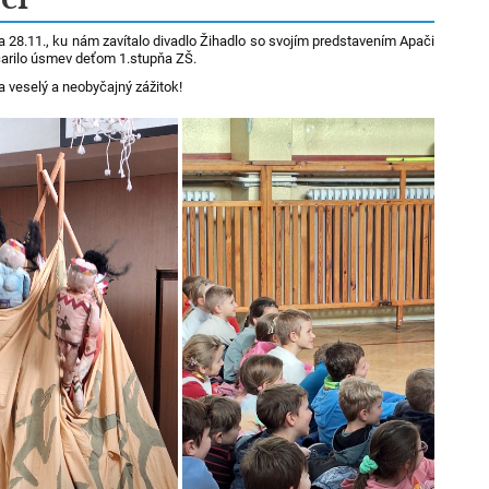
a 28.11., ku nám zavítalo divadlo Žihadlo so svojím predstavením Apači
čarilo úsmev deťom 1.stupňa ZŠ.
 veselý a neobyčajný zážitok!