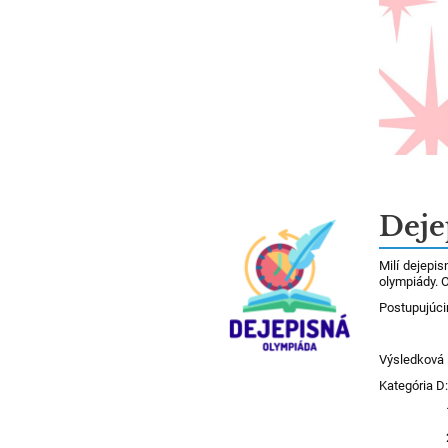
Deje
Milí dejepi
olympiády. O
Postupujúci
Výsledková l
Kategória D