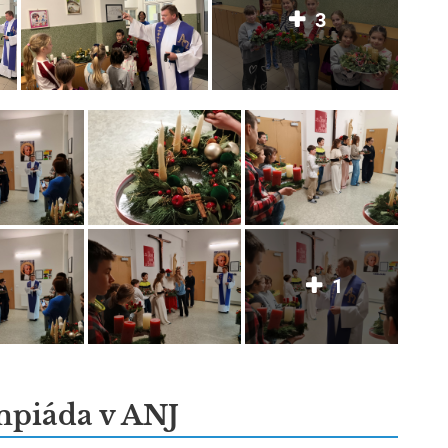
3
1
piáda v ANJ