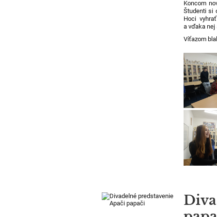
Koncom nove
Študenti si 
Hoci vyhrať
a vďaka nej 
Víťazom bl
Diva
papa