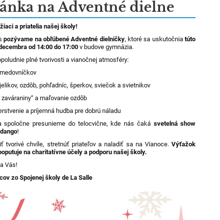
ánka na Adventné dielne
 žiaci a priatelia našej školy!
ás
pozývame na obľúbené Adventné dielničky
, ktoré sa uskutočnia
túto
 decembra od 14:00 do 17:00
v budove gymnázia.
oludnie plné tvorivosti a vianočnej atmosféry:
 medovníčkov
elikov, ozdôb, pohľadníc, šperkov, sviečok a svietnikov
 zaváraniny“ a maľovanie ozdôb
rstvenie a príjemná hudba pre dobrú náladu
a spoločne presunieme do telocvične, kde nás čaká
svetelná show
ndango
!
iť tvorivé chvíle, stretnúť priateľov a naladiť sa na Vianoce.
Výťažok
poputuje na charitatívne účely a podporu našej školy.
a Vás!
ov zo Spojenej školy de La Salle