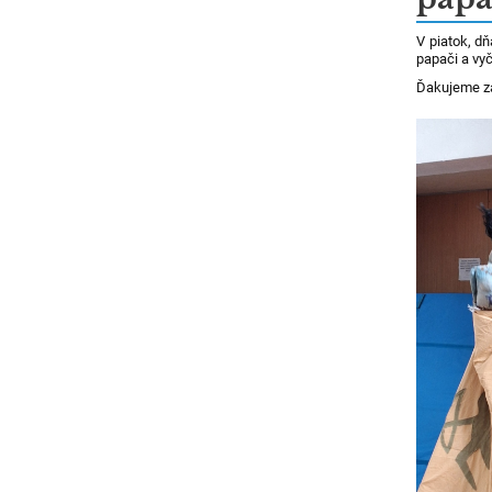
V piatok, dň
papači a vy
Ďakujeme za