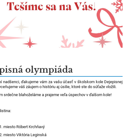
pisná olympiáda
sní nadšenci, ďakujeme vám za vašu účasť v školskom kole Dejepisnej
ceňujeme váš záujem o históriu aj úsilie, ktoré ste do súťaže vložili.
m srdečne blahoželáme a prajeme veľa úspechov v ďalšom kole!
istina:
:
miesto Róbert Krchňavý
miesto Viktória Leginská