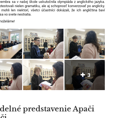
mbra sa v našej škole uskutočnila olympiáda z anglického jazyka.
otestovali nielen gramatiku, ale aj schopnosť konverzovať po anglicky.
 mohli len niektorí, všetci účastníci dokázali, že ich angličtina baví
sa vo svete nestratia.
ahoželáme!
3
delné predstavenie Apači
či