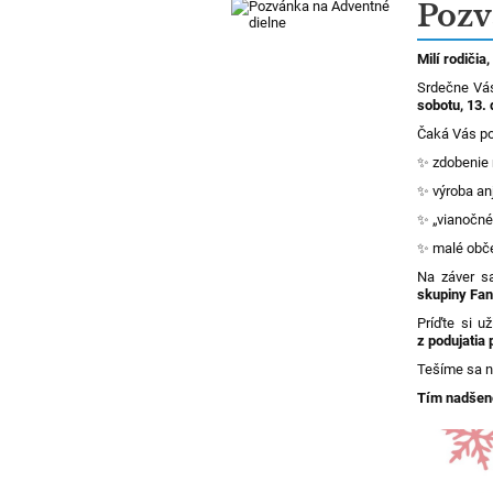
Novinky
Pozv
Milí rodičia,
Srdečne V
sobotu, 13.
Čaká Vás pop
✨ zdobenie
✨ výroba anj
✨ „vianočné
✨ malé obče
Na záver s
skupiny Fa
Príďte si už
z podujatia 
Tešíme sa n
Tím nadšenc