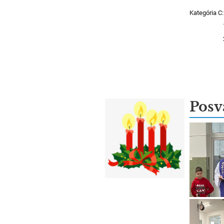
Kategória C:
Posv