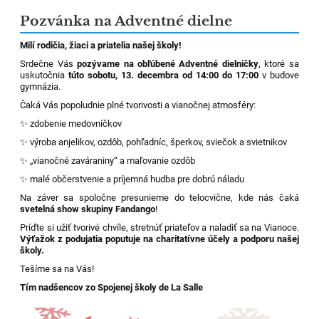
Pozvánka na Adventné dielne
Milí rodičia, žiaci a priatelia našej školy!
Srdečne Vás
pozývame na obľúbené Adventné dielničky
, ktoré sa
uskutočnia
túto sobotu, 13. decembra od 14:00 do 17:00
v budove
gymnázia.
Čaká Vás popoludnie plné tvorivosti a vianočnej atmosféry:
✨ zdobenie medovníčkov
✨ výroba anjelikov, ozdôb, pohľadníc, šperkov, sviečok a svietnikov
✨ „vianočné zaváraniny“ a maľovanie ozdôb
✨ malé občerstvenie a príjemná hudba pre dobrú náladu
Na záver sa spoločne presunieme do telocvične, kde nás čaká
svetelná show skupiny Fandango
!
Príďte si užiť tvorivé chvíle, stretnúť priateľov a naladiť sa na Vianoce.
Výťažok z podujatia poputuje na charitatívne účely a podporu našej
školy.
Tešíme sa na Vás!
Tím nadšencov zo Spojenej školy de La Salle