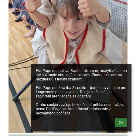
EduPage nepoužíva žiadne reklamné, analytické alebo 
iné súkromie ohrozujúce cookies. Žiadne cookies sa 
nezdieľajú s tretími stranami.

EduPage používa iba 2 cookie – jedno nevyhnutné pre 
fungovanie prihlasovania. Toto je dočasné, po 
zatvorení prehliadača sa odstráni.

Druhé cookie zvyšuje bezpečnosť prihlásenia - vďaka 
nemu EduPage vie identifikovať prihlásenie z 
neznámeho počítača.
Ok