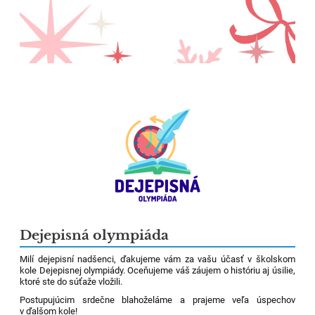
Dejepisná olympiáda
Milí dejepisní nadšenci, ďakujeme vám za vašu účasť v školskom
kole Dejepisnej olympiády. Oceňujeme váš záujem o históriu aj úsilie,
ktoré ste do súťaže vložili.
Postupujúcim srdečne blahoželáme a prajeme veľa úspechov
v ďalšom kole!