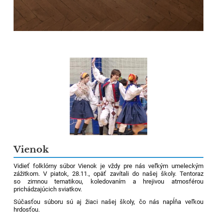
Vienok
Vidieť folklórny súbor Vienok je vždy pre nás veľkým umeleckým
zážitkom. V piatok, 28.11., opäť zavítali do našej školy. Tentoraz
so zimnou tematikou, koledovaním a hrejivou atmosférou
prichádzajúcich sviatkov.
Súčasťou súboru sú aj žiaci našej školy, čo nás napĺňa veľkou
hrdosťou.