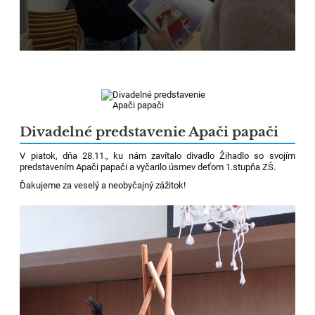
Divadelné predstavenie Apači papači
V piatok, dňa 28.11., ku nám zavítalo divadlo Žihadlo so svojím
predstavením Apači papači a vyčarilo úsmev deťom 1.stupňa ZŠ.
Ďakujeme za veselý a neobyčajný zážitok!