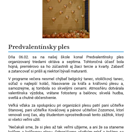
Predvalentínsky ples
Dňa 06.02. sa na našej škole konal Predvalentínsky ples
organizovaný triedami oktáva a septima. Tohtoročná účasť bola
hojná, premiérovo sa ho zúčastnili aj žiaci tercie a kvarty. Zabaviť
a zatancovať si prišli aj niektorí bývalí maturanti.
V programe večera nesmel chýbať belgický tanec, stoličkový tanec,
súťaž o najlepší koláč, hlasovanie za kráľa a kráľovnú plesu a,
samozrejme, aj tombola so skvelými cenami. Atmosféru dotvárala
valentínska výzdoba, vrátane fotosteny a balónov, skvelá hudba,
svetlá a chutné občerstvenie.
Veľká vďaka za spoluprácu pri organizácii plesu patrí pani učiteľke
Stanovej, pani učiteľke Kováčovej a pánovi učiteľovi Zozomovi, ktorí
venovali svoj čas, aby študentom sprostredkovali tento zážitok, ktorý
si všetci veľmi užili:
"Nečakali sme, že si ples až tak veľmi užijeme, a ani že sa staneme
kráľom a kráľovnou plesu. Odporúčame všetkým prísť a tešíme sa