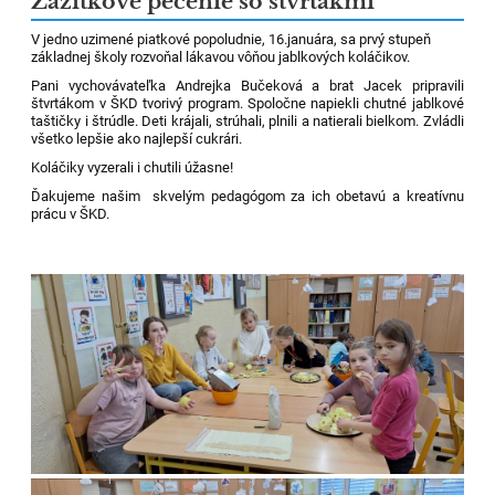
Zážitkové pečenie so štvrtákmi
V jedno uzimené piatkové popoludnie, 16.januára, sa prvý stupeň
základnej školy rozvoňal lákavou vôňou jablkových koláčikov.
Pani vychovávateľka Andrejka Bučeková a brat Jacek pripravili
štvrtákom v ŠKD tvorivý program. Spoločne napiekli chutné jablkové
taštičky i štrúdle. Deti krájali, strúhali, plnili a natierali bielkom. Zvládli
všetko lepšie ako najlepší cukrári.
Koláčiky vyzerali i chutili úžasne!
Ďakujeme našim skvelým pedagógom za ich obetavú a kreatívnu
prácu v ŠKD.