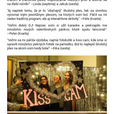
na ďalší ročník!" ~Linda (septima) a Jakub (sexta)
"Aj napriek tomu, že je to "obyčajný" školský ples, tak sa úrovňou
vyrovnal iným prestížnym plesom, na ktorých som bol. Páčil sa mi
nielen tradičný program, ale aj interaktívne aktivity." ~Felix (kvarta)
"Veľmi dobrý DJ! Najviac som si užil karaoke a prekvapilo ma
množstvo nových valentínskych párikov, ktoré spolu tancovali."
~Peter (kvarta)
"Veľmi sa mi páčila výzdoba, najmä fotokútik a kiss cam, kde sme si
spravili množstvo pekných fotiek na pamiatku. Bol to najlepší školský
ples na akom som kedy bola!" ~Kika (sexta)