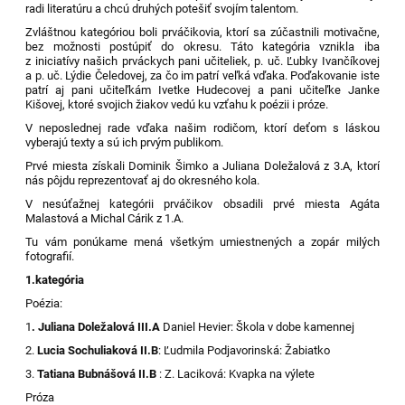
radi literatúru a chcú druhých potešiť svojím talentom.
Zvláštnou kategóriou boli prváčikovia, ktorí sa zúčastnili motivačne,
bez možnosti postúpiť do okresu. Táto kategória vznikla iba
z iniciatívy našich prváckych pani učiteliek, p. uč. Ľubky Ivančíkovej
a p. uč. Lýdie Čeledovej, za čo im patrí veľká vďaka. Poďakovanie iste
patrí aj pani učiteľkám Ivetke Hudecovej a pani učiteľke Janke
Kišovej, ktoré svojich žiakov vedú ku vzťahu k poézii i próze.
V neposlednej rade vďaka našim rodičom, ktorí deťom s láskou
vyberajú texty a sú ich prvým publikom.
Prvé miesta získali Dominik Šimko a Juliana Doležalová z 3.A, ktorí
nás pôjdu reprezentovať aj do okresného kola.
V nesúťažnej kategórii prváčikov obsadili prvé miesta Agáta
Malastová a Michal Cárik z 1.A.
Tu vám ponúkame mená všetkým umiestnených a zopár milých
fotografií.
1.kategória
Poézia:
1
. Juliana Doležalová III.A
Daniel Hevier: Škola v dobe kamennej
2.
Lucia Sochuliaková II.B
: Ľudmila Podjavorinská: Žabiatko
3.
Tatiana Bubnášová II.B
: Z. Laciková: Kvapka na výlete
Próza