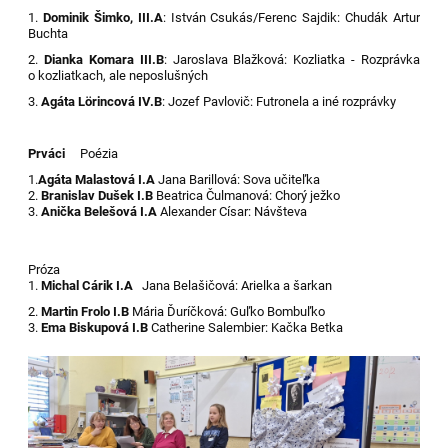
1.
Dominik Šimko, III.A
: István Csukás/Ferenc Sajdik: Chudák Artur
Buchta
2.
Dianka Komara III.B
: Jaroslava Blažková: Kozliatka - Rozprávka
o kozliatkach, ale neposlušných
3.
Agáta Lörincová IV.B
: Jozef Pavlovič: Futronela a iné rozprávky
Prváci
Poézia
1.
Agáta Malastová I.A
Jana Barillová: Sova učiteľka
2.
Branislav Dušek I.B
Beatrica Čulmanová: Chorý ježko
3.
Anička Belešová I.A
Alexander Císar: Návšteva
Próza
1.
Michal Cárik I.A
Jana Belašičová: Arielka a šarkan
2.
Martin Frolo I.B
Mária Ďuríčková: Guľko Bombuľko
3.
Ema Biskupová I.B
Catherine Salembier: Kačka Betka