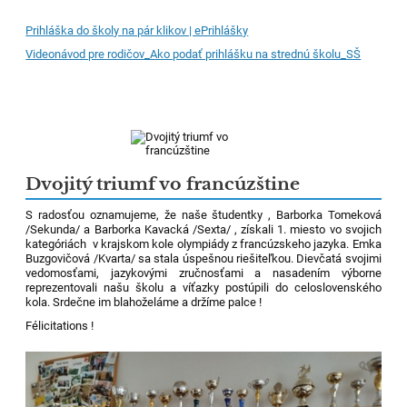
Prihláška do školy na pár klikov | ePrihlášky
Videonávod pre rodičov_Ako podať prihlášku na strednú školu_SŠ
Dvojitý triumf vo francúzštine
S radosťou oznamujeme, že naše študentky , Barborka Tomeková
/Sekunda/ a Barborka Kavacká /Sexta/ , získali 1. miesto vo svojich
kategóriách v krajskom kole olympiády z francúzskeho jazyka. Emka
Buzgovičová /Kvarta/ sa stala úspešnou riešiteľkou. Dievčatá svojimi
vedomosťami, jazykovými zručnosťami a nasadením výborne
reprezentovali našu školu a víťazky postúpili do celoslovenského
kola. Srdečne im blahoželáme a držíme palce !
Félicitations !