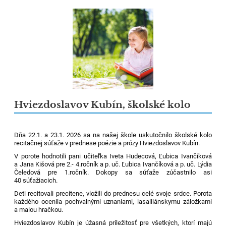
Hviezdoslavov Kubín, školské kolo
Dňa 22.1. a 23.1. 2026 sa na našej škole uskutočnilo školské kolo
recitačnej súťaže v prednese poézie a prózy Hviezdoslavov Kubín.
V porote hodnotili pani učiteľka Iveta Hudecová, Ľubica Ivančíková
a Jana Kišová pre 2.- 4.ročník a p. uč. Ľubica Ivančíková a p. uč. Lýdia
Čeledová pre 1.ročník. Dokopy sa súťaže zúčastnilo asi
40 súťažiacich.
Deti recitovali precítene, vložili do prednesu celé svoje srdce. Porota
každého ocenila pochvalnými uznaniami, lasalliánskymu záložkami
a malou hračkou.
Hviezdoslavov Kubín je úžasná príležitosť pre všetkých, ktorí majú