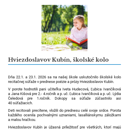
Hviezdoslavov Kubín, školské kolo
Dňa 22.1. a 23.1. 2026 sa na našej škole uskutočnilo školské kolo
recitačnej súťaže v prednese poézie a prózy Hviezdoslavov Kubín.
V porote hodnotili pani učiteľka Iveta Hudecová, Ľubica Ivančíková
a Jana Kišová pre 2.- 4.ročník a p. uč. Ľubica Ivančíková a p. uč. Lýdia
Čeledová pre 1.ročník. Dokopy sa súťaže zúčastnilo asi
40 súťažiacich.
Deti recitovali precítene, vložili do prednesu celé svoje srdce. Porota
každého ocenila pochvalnými uznaniami, lasalliánskymu záložkami
a malou hračkou.
Hviezdoslavov Kubín je úžasná príležitosť pre všetkých, ktorí majú