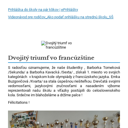
Prihláška do školy na pár klikov | ePrihlášky
Videonávod pre rodičov_Ako podať prihlášku na strednú školu_SŠ
Dvojitý triumf vo francúzštine
S radosťou oznamujeme, že naše študentky , Barborka Tomeková
/Sekunda/ a Barborka Kavacká /Sexta/ , získali 1. miesto vo svojich
kategóriách v krajskom kole olympiády z francúzskeho jazyka. Emka
Buzgovičová /Kvarta/ sa stala úspešnou riešiteľkou. Dievčatá svojimi
vedomosťami, jazykovými zručnosťami a nasadením výborne
reprezentovali našu školu a víťazky postúpili do celoslovenského
kola. Srdečne im blahoželáme a držíme palce !
Félicitations !