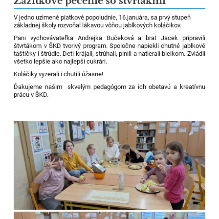
Zážitkové pečenie so štvrtákmi
V jedno uzimené piatkové popoludnie, 16.januára, sa prvý stupeň
základnej školy rozvoňal lákavou vôňou jablkových koláčikov.
Pani vychovávateľka Andrejka Bučeková a brat Jacek pripravili
štvrtákom v ŠKD tvorivý program. Spoločne napiekli chutné jablkové
taštičky i štrúdle. Deti krájali, strúhali, plnili a natierali bielkom. Zvládli
všetko lepšie ako najlepší cukrári.
Koláčiky vyzerali i chutili úžasne!
Ďakujeme našim skvelým pedagógom za ich obetavú a kreatívnu
prácu v ŠKD.