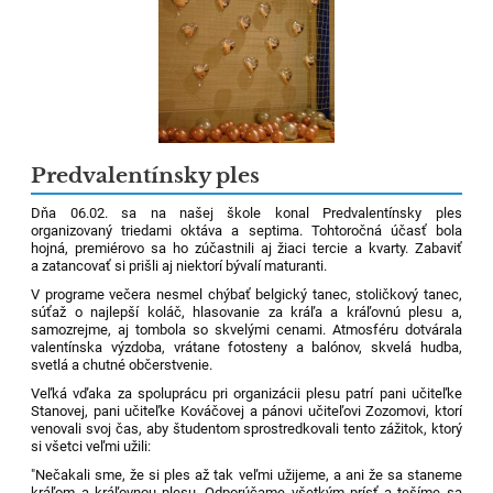
Predvalentínsky ples
Dňa 06.02. sa na našej škole konal Predvalentínsky ples
organizovaný triedami oktáva a septima. Tohtoročná účasť bola
hojná, premiérovo sa ho zúčastnili aj žiaci tercie a kvarty. Zabaviť
a zatancovať si prišli aj niektorí bývalí maturanti.
V programe večera nesmel chýbať belgický tanec, stoličkový tanec,
súťaž o najlepší koláč, hlasovanie za kráľa a kráľovnú plesu a,
samozrejme, aj tombola so skvelými cenami. Atmosféru dotvárala
valentínska výzdoba, vrátane fotosteny a balónov, skvelá hudba,
svetlá a chutné občerstvenie.
Veľká vďaka za spoluprácu pri organizácii plesu patrí pani učiteľke
Stanovej, pani učiteľke Kováčovej a pánovi učiteľovi Zozomovi, ktorí
venovali svoj čas, aby študentom sprostredkovali tento zážitok, ktorý
si všetci veľmi užili:
"Nečakali sme, že si ples až tak veľmi užijeme, a ani že sa staneme
kráľom a kráľovnou plesu. Odporúčame všetkým prísť a tešíme sa