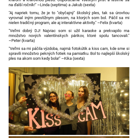
na ďalší ročník!" ~Linda (septima) a Jakub (sexta)
"Aj napriek tomu, že je to "obyčajný" školský ples, tak sa úrovňou
vyrovnal iným prestížnym plesom, na ktorých som bol. Páčil sa mi
nielen tradičný program, ale aj interaktívne aktivity." ~Felix (kvarta)
"Veľmi dobrý DJ! Najviac som si užil karaoke a prekvapilo ma
množstvo nových valentínskych párikov, ktoré spolu tancovali."
~Peter (kvarta)
"Veľmi sa mi páčila výzdoba, najmä fotokútik a kiss cam, kde sme si
spravili množstvo pekných fotiek na pamiatku. Bol to najlepší školský
ples na akom som kedy bola!" ~Kika (sexta)