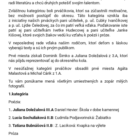
radi literatúru a chcú druhých potešiť svojím talentom.
Zvláštnou kategóriou boli prváčikovia, ktorí sa zúčastnili motivačne,
bez možnosti postúpiť do okresu. Táto kategória vznikla iba
z iniciatívy našich prváckych pani učiteliek, p. uč. Ľubky Ivančíkovej
a p. uč. Lýdie Čeledovej, za čo im patrí veľká vďaka. Poďakovanie iste
patrí aj pani učiteľkám Ivetke Hudecovej a pani učiteľke Janke
Kišovej, ktoré svojich žiakov vedú ku vzťahu k poézii i próze.
V neposlednej rade vďaka našim rodičom, ktorí deťom s láskou
vyberajú texty a sú ich prvým publikom.
Prvé miesta získali Dominik Šimko a Juliana Doležalová z 3.A, ktorí
nás pôjdu reprezentovať aj do okresného kola.
V nesúťažnej kategórii prváčikov obsadili prvé miesta Agáta
Malastová a Michal Cárik z 1.A.
Tu vám ponúkame mená všetkým umiestnených a zopár milých
fotografií.
1.kategória
Poézia:
1
. Juliana Doležalová III.A
Daniel Hevier: Škola v dobe kamennej
2.
Lucia Sochuliaková II.B
: Ľudmila Podjavorinská: Žabiatko
3.
Tatiana Bubnášová II.B
: Z. Laciková: Kvapka na výlete
Próza