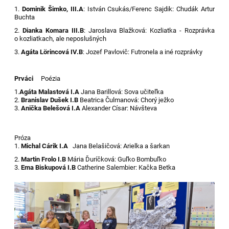
1.
Dominik Šimko, III.A
: István Csukás/Ferenc Sajdik: Chudák Artur
Buchta
2.
Dianka Komara III.B
: Jaroslava Blažková: Kozliatka - Rozprávka
o kozliatkach, ale neposlušných
3.
Agáta Lörincová IV.B
: Jozef Pavlovič: Futronela a iné rozprávky
Prváci
Poézia
1.
Agáta Malastová I.A
Jana Barillová: Sova učiteľka
2.
Branislav Dušek I.B
Beatrica Čulmanová: Chorý ježko
3.
Anička Belešová I.A
Alexander Císar: Návšteva
Próza
1.
Michal Cárik I.A
Jana Belašičová: Arielka a šarkan
2.
Martin Frolo I.B
Mária Ďuríčková: Guľko Bombuľko
3.
Ema Biskupová I.B
Catherine Salembier: Kačka Betka