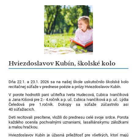
Hviezdoslavov Kubín, školské kolo
Dňa 22.1. a 23.1. 2026 sa na našej škole uskutočnilo školské kolo
recitačnej súťaže v prednese poézie a prózy Hviezdoslavov Kubín.
V porote hodnotili pani učiteľka Iveta Hudecová, Ľubica Ivančíková
a Jana Kišová pre 2.- 4.ročník a p. uč. Ľubica Ivančíková a p. uč. Lýdia
Čeledová pre 1.ročník. Dokopy sa súťaže zúčastnilo asi
40 súťažiacich.
Deti recitovali precítene, vložili do prednesu celé svoje srdce. Porota
každého ocenila pochvalnými uznaniami, lasalliánskymu záložkami
a malou hračkou.
Hviezdoslavov Kubín je úžasná príležitosť pre všetkých, ktorí majú