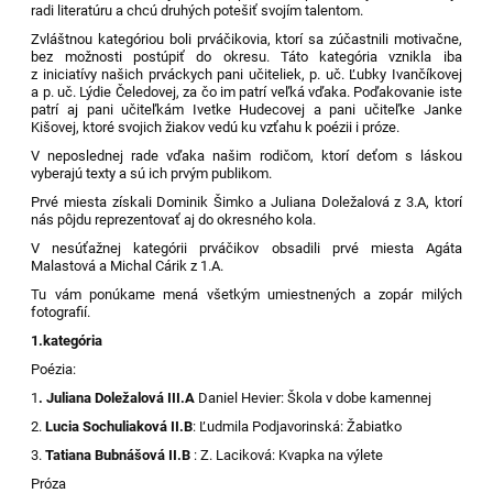
radi literatúru a chcú druhých potešiť svojím talentom.
Zvláštnou kategóriou boli prváčikovia, ktorí sa zúčastnili motivačne,
bez možnosti postúpiť do okresu. Táto kategória vznikla iba
z iniciatívy našich prváckych pani učiteliek, p. uč. Ľubky Ivančíkovej
a p. uč. Lýdie Čeledovej, za čo im patrí veľká vďaka. Poďakovanie iste
patrí aj pani učiteľkám Ivetke Hudecovej a pani učiteľke Janke
Kišovej, ktoré svojich žiakov vedú ku vzťahu k poézii i próze.
V neposlednej rade vďaka našim rodičom, ktorí deťom s láskou
vyberajú texty a sú ich prvým publikom.
Prvé miesta získali Dominik Šimko a Juliana Doležalová z 3.A, ktorí
nás pôjdu reprezentovať aj do okresného kola.
V nesúťažnej kategórii prváčikov obsadili prvé miesta Agáta
Malastová a Michal Cárik z 1.A.
Tu vám ponúkame mená všetkým umiestnených a zopár milých
fotografií.
1.kategória
Poézia:
1
. Juliana Doležalová III.A
Daniel Hevier: Škola v dobe kamennej
2.
Lucia Sochuliaková II.B
: Ľudmila Podjavorinská: Žabiatko
3.
Tatiana Bubnášová II.B
: Z. Laciková: Kvapka na výlete
Próza