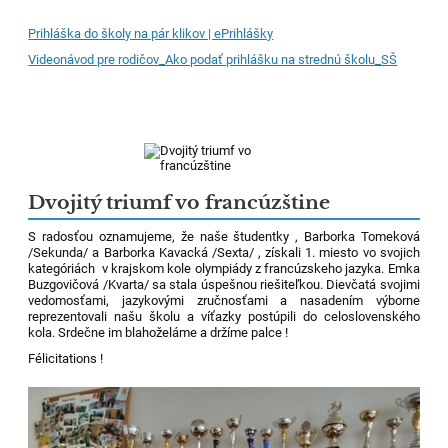
Prihláška do školy na pár klikov | ePrihlášky
Videonávod pre rodičov_Ako podať prihlášku na strednú školu_SŠ
Dvojitý triumf vo francúzštine
S radosťou oznamujeme, že naše študentky , Barborka Tomeková
/Sekunda/ a Barborka Kavacká /Sexta/ , získali 1. miesto vo svojich
kategóriách v krajskom kole olympiády z francúzskeho jazyka. Emka
Buzgovičová /Kvarta/ sa stala úspešnou riešiteľkou. Dievčatá svojimi
vedomosťami, jazykovými zručnosťami a nasadením výborne
reprezentovali našu školu a víťazky postúpili do celoslovenského
kola. Srdečne im blahoželáme a držíme palce !
Félicitations !