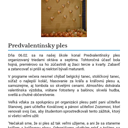
Predvalentínsky ples
Dňa 06.02. sa na našej škole konal Predvalentínsky ples
organizovaný triedami oktáva a septima. Tohtoročná účasť bola
hojná, premiérovo sa ho zúčastnili aj žiaci tercie a kvarty. Zabaviť
a zatancovať si prišli aj niektorí bývalí maturanti.
V programe večera nesmel chýbať belgický tanec, stoličkový tanec,
súťaž o najlepší koláč, hlasovanie za kráľa a kráľovnú plesu a,
samozrejme, aj tombola so skvelými cenami. Atmosféru dotvárala
valentínska výzdoba, vrátane fotosteny a balónov, skvelá hudba,
svetlá a chutné občerstvenie.
Veľká vďaka za spoluprácu pri organizácii plesu patrí pani učiteľke
Stanovej, pani učiteľke Kováčovej a pánovi učiteľovi Zozomovi, ktorí
venovali svoj čas, aby študentom sprostredkovali tento zážitok, ktorý
si všetci veľmi užili:
"Nečakali sme, že si ples až tak veľmi užijeme, a ani že sa staneme
kráľom a kráľovnou plesu. Odporúčame všetkým prísť a tešíme sa