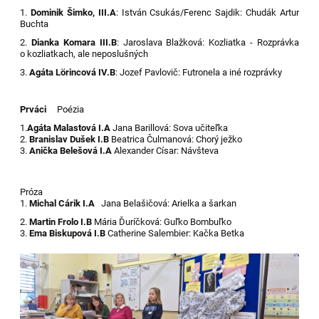
1.
Dominik Šimko, III.A
: István Csukás/Ferenc Sajdik: Chudák Artur
Buchta
2.
Dianka Komara III.B
: Jaroslava Blažková: Kozliatka - Rozprávka
o kozliatkach, ale neposlušných
3.
Agáta Lörincová IV.B
: Jozef Pavlovič: Futronela a iné rozprávky
Prváci
Poézia
1.
Agáta Malastová I.A
Jana Barillová: Sova učiteľka
2.
Branislav Dušek I.B
Beatrica Čulmanová: Chorý ježko
3.
Anička Belešová I.A
Alexander Císar: Návšteva
Próza
1.
Michal Cárik I.A
Jana Belašičová: Arielka a šarkan
2.
Martin Frolo I.B
Mária Ďuríčková: Guľko Bombuľko
3.
Ema Biskupová I.B
Catherine Salembier: Kačka Betka