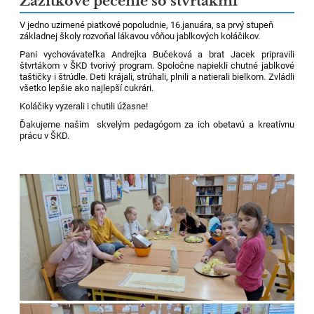
Zážitkové pečenie so štvrtákmi
V jedno uzimené piatkové popoludnie, 16.januára, sa prvý stupeň
základnej školy rozvoňal lákavou vôňou jablkových koláčikov.
Pani vychovávateľka Andrejka Bučeková a brat Jacek pripravili
štvrtákom v ŠKD tvorivý program. Spoločne napiekli chutné jablkové
taštičky i štrúdle. Deti krájali, strúhali, plnili a natierali bielkom. Zvládli
všetko lepšie ako najlepší cukrári.
Koláčiky vyzerali i chutili úžasne!
Ďakujeme našim skvelým pedagógom za ich obetavú a kreatívnu
prácu v ŠKD.