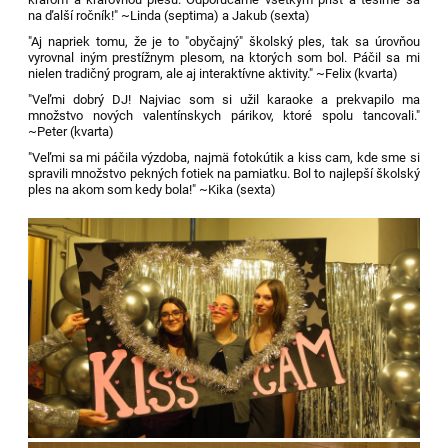
na ďalší ročník!" ~Linda (septima) a Jakub (sexta)
"Aj napriek tomu, že je to "obyčajný" školský ples, tak sa úrovňou
vyrovnal iným prestížnym plesom, na ktorých som bol. Páčil sa mi
nielen tradičný program, ale aj interaktívne aktivity." ~Felix (kvarta)
"Veľmi dobrý DJ! Najviac som si užil karaoke a prekvapilo ma
množstvo nových valentínskych párikov, ktoré spolu tancovali."
~Peter (kvarta)
"Veľmi sa mi páčila výzdoba, najmä fotokútik a kiss cam, kde sme si
spravili množstvo pekných fotiek na pamiatku. Bol to najlepší školský
ples na akom som kedy bola!" ~Kika (sexta)