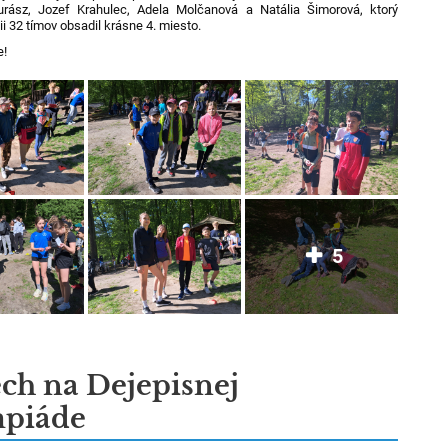
urász, Jozef Krahulec, Adela Molčanová a Natália Šimorová, ktorý
i 32 tímov obsadil krásne 4. miesto.
e!
5
ch na Dejepisnej
mpiáde