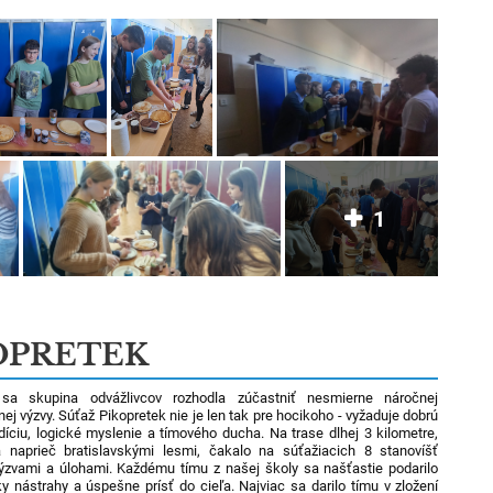
1
OPRETEK
sa skupina odvážlivcov rozhodla zúčastniť nesmierne náročnej
ej výzvy. Súťaž Pikopretek nie je len tak pre hocikoho - vyžaduje dobrú
díciu, logické myslenie a tímového ducha. Na trase dlhej 3 kilometre,
a naprieč bratislavskými lesmi, čakalo na súťažiacich 8 stanovíšť
ýzvami a úlohami. Každému tímu z našej školy sa našťastie podarilo
ky nástrahy a úspešne prísť do cieľa. Najviac sa darilo tímu v zložení