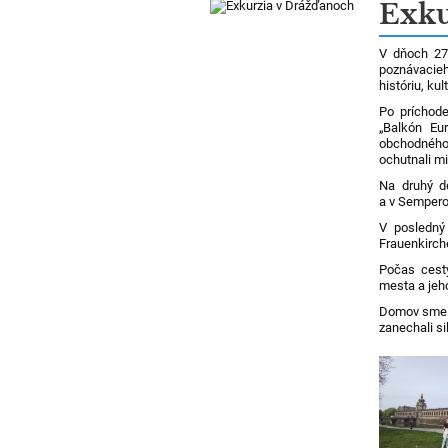
Novinky
Exku
V dňoch 27.
poznávacie
históriu, ku
Po príchode
„Balkón Eu
obchodného 
ochutnali mi
Na druhý de
a v Sempero
V posledný
Frauenkirch
Počas cesty
mesta a jeho
Domov sme sa
zanechali si