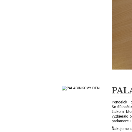
PAL
Pondelok 2
So šľahačko
žiakom, ktor
vyzbieralo 
parlamentu.
Ďakujeme z