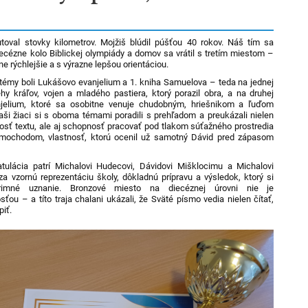
oval stovky kilometrov. Mojžiš blúdil púšťou 40 rokov. Náš tím sa
iecézne kolo Biblickej olympiády a domov sa vrátil s tretím miestom –
ne rýchlejšie a s výrazne lepšou orientáciou.
témy boli Lukášovo evanjelium a 1. kniha Samuelova – teda na jednej
ehy kráľov, vojen a mladého pastiera, ktorý porazil obra, a na druhej
njelium, ktoré sa osobitne venuje chudobným, hriešnikom a ľuďom
Naši žiaci si s oboma témami poradili s prehľadom a preukázali nielen
losť textu, ale aj schopnosť pracovať pod tlakom súťažného prostredia
imochodom, vlastnosť, ktorú ocenil už samotný Dávid pred zápasom
tulácia patrí Michalovi Hudecovi, Dávidovi Mišklocimu a Michalovi
za vzornú reprezentáciu školy, dôkladnú prípravu a výsledok, ktorý si
primné uznanie. Bronzové miesto na diecéznej úrovni nie je
ťou – a títo traja chalani ukázali, že Sväté písmo vedia nielen čítať,
piť.