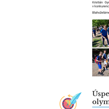
Kristián Gy
v konkurenci
Blahoželám
Úspe
oly