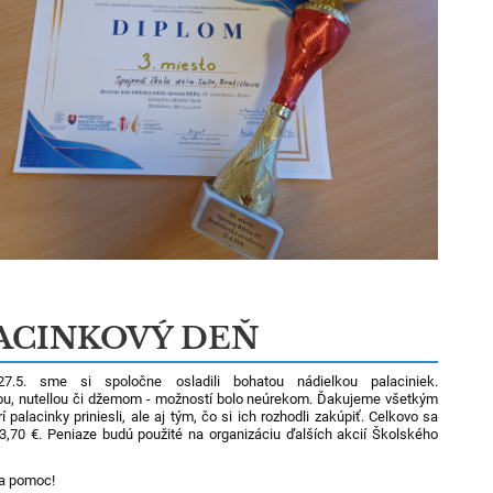
ACINKOVÝ DEŇ
7.5. sme si spoločne osladili bohatou nádielkou palaciniek.
u, nutellou či džemom - možností bolo neúrekom. Ďakujeme všetkým
í palacinky priniesli, ale aj tým, čo si ich rozhodli zakúpiť. Celkovo sa
63,70 €. Peniaze budú použité na organizáciu ďalších akcií Školského
a pomoc!