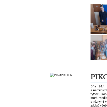
PIK
Dňa 24.4. 
a nemilosrdn
fyzickú kon
ktorá viedl
s rôznymi v
zdolať všet