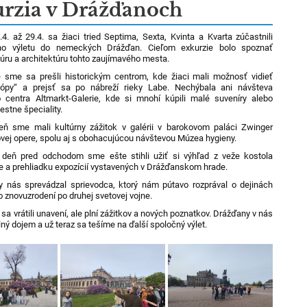
rzia v Drážďanoch
4. až 29.4. sa žiaci tried Septima, Sexta, Kvinta a Kvarta zúčastnili
ho výletu do nemeckých Drážďan. Cieľom exkurzie bolo spoznať
ltúru a architektúru tohto zaujímavého mesta.
 sme sa prešli historickým centrom, kde žiaci mali možnosť vidieť
rópy“ a prejsť sa po nábreží rieky Labe. Nechýbala ani návšteva
centra Altmarkt-Galerie, kde si mnohí kúpili malé suveníry alebo
estne špeciality.
ň sme mali kultúrny zážitok v galérii v barokovom paláci Zwinger
vej opere, spolu aj s obohacujúcou návštevou Múzea hygieny.
 deň pred odchodom sme ešte stihli užiť si výhľad z veže kostola
e a prehliadku expozícií vystavených v Drážďanskom hrade.
 nás sprevádzal sprievodca, ktorý nám pútavo rozprával o dejinách
 znovuzrodení po druhej svetovej vojne.
 vrátili unavení, ale plní zážitkov a nových poznatkov. Drážďany v nás
lný dojem a už teraz sa tešíme na ďalší spoločný výlet.