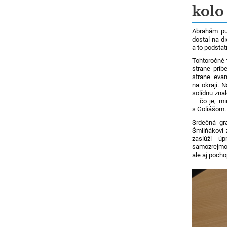
kolo
Abrahám put
dostal na d
a to podstat
Tohtoročné 
strane príb
strane eva
na okraji. 
solídnu zna
– čo je, m
s Goliášom.
Srdečná gra
Šmilňákovi 
zaslúži ú
samozrejmos
ale aj pocho