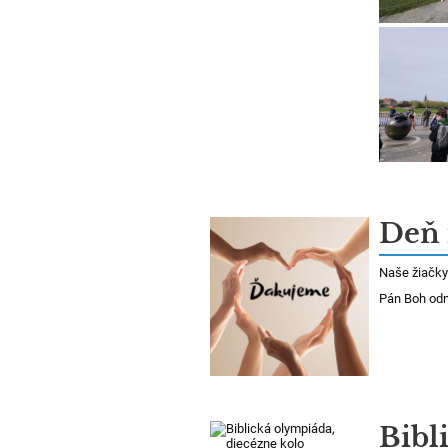
Deň 
Naše žiačky 
Pán Boh od
Bibl