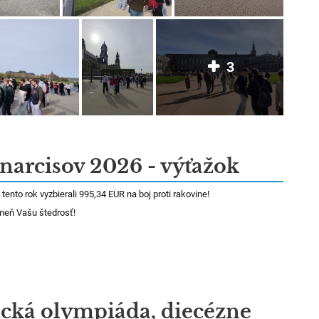
3
narcisov 2026 - výťažok
tento rok vyzbierali 995,34 EUR na boj proti rakovine!
meň Vašu štedrosť!
ická olympiáda, diecézne