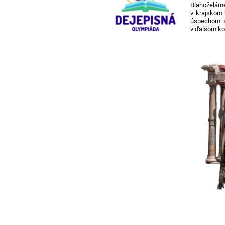
Blahoželáme
v krajskom 
úspechom s
v ďalšom ko