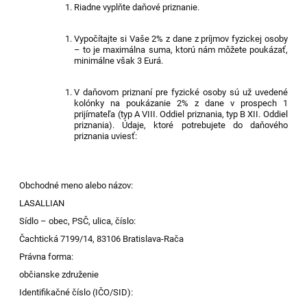
Riadne vyplňte daňové priznanie.
Vypočítajte si Vaše 2% z dane z príjmov fyzickej osoby
– to je maximálna suma, ktorú nám môžete poukázať,
minimálne však 3 Eur
á
.
V daňovom priznaní pre fyzické osoby sú už uvedené
kolónky na poukázanie 2% z dane v prospech 1
prijímateľa (typ A VIII. Oddiel priznania, typ B XII. Oddiel
priznania).
Údaje, ktoré potrebujete do daňového
priznania uviesť:
Obchodné meno alebo názov:
LASALLIAN
Sídlo – obec, PSČ, ulica, číslo:
Čachtická 7199/14, 83106 Bratislava-Rača
Právna forma:
občianske združenie
Identifikačné číslo (IČO/SID):