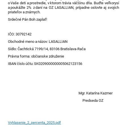
o Vaše deti a prostredie, v ktorom trávia väčšinu dňa. Buďte veľkorysí
a poukážte 2% z daní na OZ LASALLIAN, prípadne oslovte aj svojich
priateľov a známych.
Srdečné Pán Boh zaplať!
IČO: 30792142
Obchodné meno a názov: LASALLIAN
Sídlo: Čachtická 7199/14, 83106 Bratislava-Rača
Právna forma: občianske združenie
IBAN číslo účtu: SK0209000000005062123156
Mgr. Katarína
Kazmer
Predseda
OZ
Vyhlasenie_2_percenta_2025.pdf