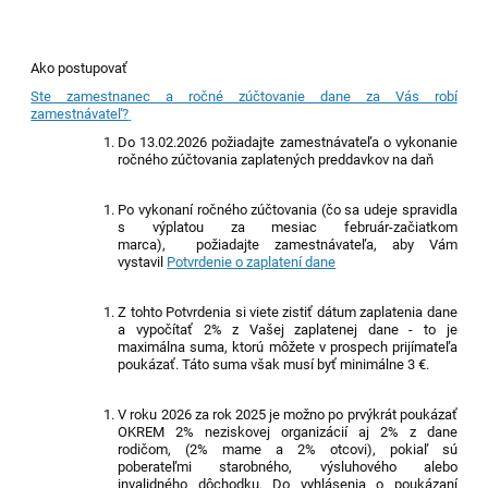
Ako postupovať
Ste zamestnanec a ročné zúčtovanie dane za Vás robí
zamestnávateľ?
Do 1
3
.
0
2.202
6
požiadajte zamestnávateľa o vykonanie
ročného zúčtovania zaplatených preddavkov na daň
P
o vykonaní ročného zúčtovania (
čo sa udeje
spravidla
s výplatou za mesiac fe
b
ruá
r
-začiatkom
marca),
p
ožiadajte zamestnávateľa, aby Vám
vystavil
Potvrdenie o zaplatení dane
Z tohto Potvrdenia si viete zistiť dátum zaplatenia dane
a vypočítať 2% z Vašej zaplatenej dane - to je
maximálna suma, ktorú môžete v prospech prijímateľa
poukázať. Táto suma však musí byť minimálne 3 €.
V roku 2026 z
a rok 2025 je možno po prvýkrát poukázať
OKREM 2% neziskovej organizácií aj 2% z dane
rodičom,
(2% mame a 2% otcovi),
pokiaľ sú
poberateľmi starobného, v
ýsluhového alebo
invalidného dôchodku.
Do vyhlásenia o poukázaní