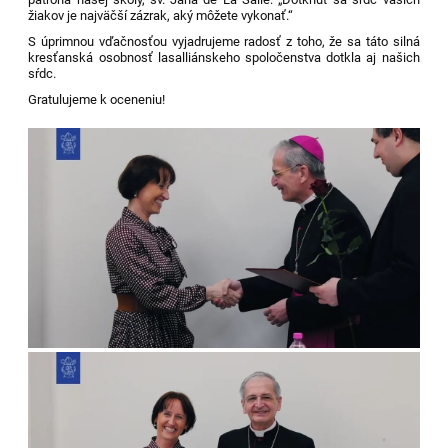
žiakov je najväčší zázrak, aký môžete vykonať.“
S úprimnou vďačnosťou vyjadrujeme radosť z toho, že sa táto silná
kresťanská osobnosť lasalliánskeho spoločenstva dotkla aj našich
sŕdc.
Gratulujeme k oceneniu!