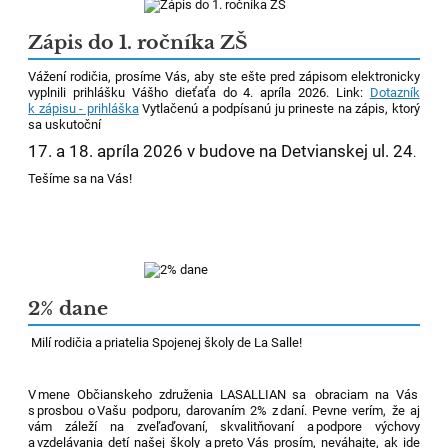
Zápis do 1. ročníka ZŠ
Vážení rodičia, prosíme Vás, aby ste ešte pred zápisom elektronicky
vyplnili prihlášku Vášho dieťaťa do 4. apríla 2026. Link:
Dotazník
k zápisu - prihláška
Vytlačenú a podpísanú ju prineste na zápis, ktorý
sa uskutoční
17. a 18. apríla 2026 v budove na Detvianskej ul. 24
.
Tešíme sa na Vás!
2% dane
Milí rodičia a priatelia Spojenej školy de La
Salle!
V mene Občianskeho združenia LASALLIAN sa obraciam na Vás
s prosbou o Vašu podporu, darovaním 2% z daní. Pevne verím, že
aj
vám záleží na
zveľaďovaní, skvalitňovaní a podpore výchovy
a vzdelávania detí našej školy a preto Vás prosím, neváhajte, ak ide