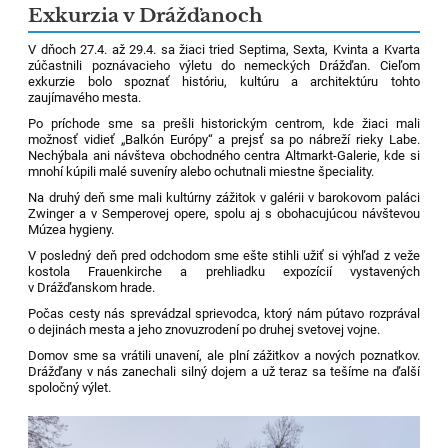
Exkurzia v Drážďanoch
V dňoch 27.4. až 29.4. sa žiaci tried Septima, Sexta, Kvinta a Kvarta
zúčastnili poznávacieho výletu do nemeckých Drážďan. Cieľom
exkurzie bolo spoznať históriu, kultúru a architektúru tohto
zaujímavého mesta.
Po príchode sme sa prešli historickým centrom, kde žiaci mali
možnosť vidieť „Balkón Európy“ a prejsť sa po nábreží rieky Labe.
Nechýbala ani návšteva obchodného centra Altmarkt-Galerie, kde si
mnohí kúpili malé suveníry alebo ochutnali miestne špeciality.
Na druhý deň sme mali kultúrny zážitok v galérii v barokovom paláci
Zwinger a v Semperovej opere, spolu aj s obohacujúcou návštevou
Múzea hygieny.
V posledný deň pred odchodom sme ešte stihli užiť si výhľad z veže
kostola Frauenkirche a prehliadku expozícií vystavených
v Drážďanskom hrade.
Počas cesty nás sprevádzal sprievodca, ktorý nám pútavo rozprával
o dejinách mesta a jeho znovuzrodení po druhej svetovej vojne.
Domov sme sa vrátili unavení, ale plní zážitkov a nových poznatkov.
Drážďany v nás zanechali silný dojem a už teraz sa tešíme na ďalší
spoločný výlet.