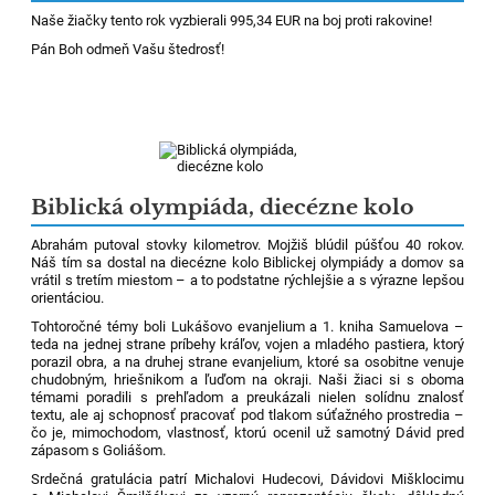
Naše žiačky tento rok vyzbierali 995,34 EUR na boj proti rakovine!
Pán Boh odmeň Vašu štedrosť!
Biblická olympiáda, diecézne kolo
Abrahám putoval stovky kilometrov. Mojžiš blúdil púšťou 40 rokov.
Náš tím sa dostal na diecézne kolo Biblickej olympiády a domov sa
vrátil s tretím miestom – a to podstatne rýchlejšie a s výrazne lepšou
orientáciou.
Tohtoročné témy boli Lukášovo evanjelium a 1. kniha Samuelova –
teda na jednej strane príbehy kráľov, vojen a mladého pastiera, ktorý
porazil obra, a na druhej strane evanjelium, ktoré sa osobitne venuje
chudobným, hriešnikom a ľuďom na okraji. Naši žiaci si s oboma
témami poradili s prehľadom a preukázali nielen solídnu znalosť
textu, ale aj schopnosť pracovať pod tlakom súťažného prostredia –
čo je, mimochodom, vlastnosť, ktorú ocenil už samotný Dávid pred
zápasom s Goliášom.
Srdečná gratulácia patrí Michalovi Hudecovi, Dávidovi Mišklocimu