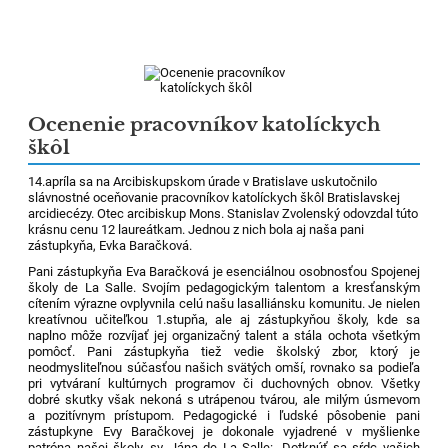
Ocenenie pracovníkov katolíckych
škôl
14.apríla sa na Arcibiskupskom úrade v Bratislave uskutočnilo
slávnostné oceňovanie pracovníkov katolíckych škôl Bratislavskej
arcidiecézy. Otec arcibiskup Mons. Stanislav Zvolenský odovzdal túto
krásnu cenu 12 laureátkam. Jednou z nich bola aj naša pani
zástupkyňa, Evka Baračková.
Pani zástupkyňa Eva Baračková je esenciálnou osobnosťou Spojenej
školy de La Salle. Svojím pedagogickým talentom a kresťanským
cítením výrazne ovplyvnila celú našu lasalliánsku komunitu. Je nielen
kreatívnou učiteľkou 1.stupňa, ale aj zástupkyňou školy, kde sa
naplno môže rozvíjať jej organizačný talent a stála ochota všetkým
pomôcť. Pani zástupkyňa tiež vedie školský zbor, ktorý je
neodmysliteľnou súčasťou našich svätých omší, rovnako sa podieľa
pri vytváraní kultúrnych programov či duchovných obnov. Všetky
dobré skutky však nekoná s utrápenou tvárou, ale milým úsmevom
a pozitívnym prístupom. Pedagogické i ľudské pôsobenie pani
zástupkyne Evy Baračkovej je dokonale vyjadrené v myšlienke
patróna našej školy, sv. Jána de La Salle: „Dotknúť sa sŕdc vašich