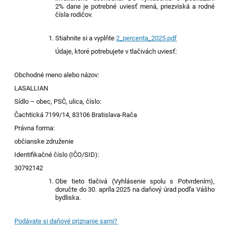
2% dane je potrebné uviesť men
á
, priezvisk
á
a rodné
čísl
a
rodičov.
Stiahnite si a vyplňte
2_percenta_2025.pdf
Údaje, ktoré potrebujete v tlačivách uviesť:
Obchodné meno alebo názov:
LASALLIAN
Sídlo – obec, PSČ, ulica, číslo:
Čachtická 7199/14, 83106 Bratislava-Rača
Právna forma:
občianske združenie
Identifikačné číslo (IČO/SID):
30792142
Obe tieto tlačivá (Vyhlásenie spolu s Potvrdením),
doručte do 30. apríla 202
5
na daňový úrad podľa Vášho
bydliska.
Podávate si daňové priznanie sami?