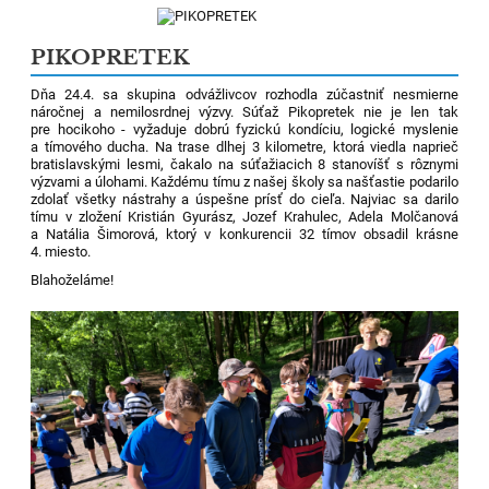
PIKOPRETEK
Dňa 24.4. sa skupina odvážlivcov rozhodla zúčastniť nesmierne
náročnej a nemilosrdnej výzvy. Súťaž Pikopretek nie je len tak
pre hocikoho - vyžaduje dobrú fyzickú kondíciu, logické myslenie
a tímového ducha. Na trase dlhej 3 kilometre, ktorá viedla naprieč
bratislavskými lesmi, čakalo na súťažiacich 8 stanovíšť s rôznymi
výzvami a úlohami. Každému tímu z našej školy sa našťastie podarilo
zdolať všetky nástrahy a úspešne prísť do cieľa. Najviac sa darilo
tímu v zložení Kristián Gyurász, Jozef Krahulec, Adela Molčanová
a Natália Šimorová, ktorý v konkurencii 32 tímov obsadil krásne
4. miesto.
Blahoželáme!