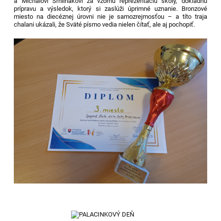
a Michalovi Šmilňákovi za vzornú reprezentáciu školy, dôkladnú
prípravu a výsledok, ktorý si zaslúži úprimné uznanie. Bronzové
miesto na diecéznej úrovni nie je samozrejmosťou – a títo traja
chalani ukázali, že Sväté písmo vedia nielen čítať, ale aj pochopiť.