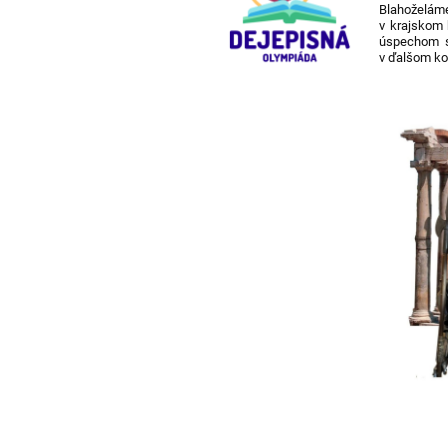
Blahoželáme
v krajskom 
úspechom s
v ďalšom ko