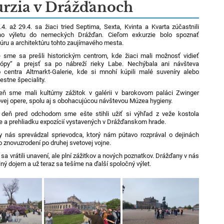
rzia v Drážďanoch
4. až 29.4. sa žiaci tried Septima, Sexta, Kvinta a Kvarta zúčastnili
ho výletu do nemeckých Drážďan. Cieľom exkurzie bolo spoznať
ltúru a architektúru tohto zaujímavého mesta.
 sme sa prešli historickým centrom, kde žiaci mali možnosť vidieť
rópy“ a prejsť sa po nábreží rieky Labe. Nechýbala ani návšteva
centra Altmarkt-Galerie, kde si mnohí kúpili malé suveníry alebo
estne špeciality.
ň sme mali kultúrny zážitok v galérii v barokovom paláci Zwinger
vej opere, spolu aj s obohacujúcou návštevou Múzea hygieny.
 deň pred odchodom sme ešte stihli užiť si výhľad z veže kostola
e a prehliadku expozícií vystavených v Drážďanskom hrade.
 nás sprevádzal sprievodca, ktorý nám pútavo rozprával o dejinách
 znovuzrodení po druhej svetovej vojne.
 vrátili unavení, ale plní zážitkov a nových poznatkov. Drážďany v nás
lný dojem a už teraz sa tešíme na ďalší spoločný výlet.