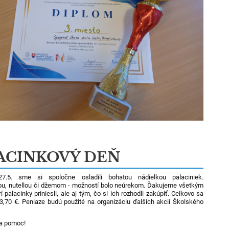
ACINKOVÝ DEŇ
7.5. sme si spoločne osladili bohatou nádielkou palaciniek.
u, nutellou či džemom - možností bolo neúrekom. Ďakujeme všetkým
í palacinky priniesli, ale aj tým, čo si ich rozhodli zakúpiť. Celkovo sa
63,70 €. Peniaze budú použité na organizáciu ďalších akcií Školského
a pomoc!