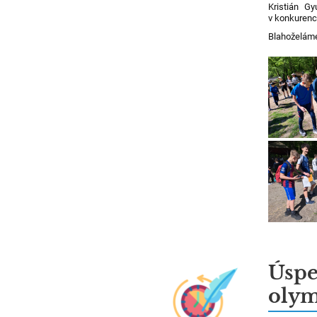
Kristián Gy
v konkurenci
Blahoželám
Úspe
oly