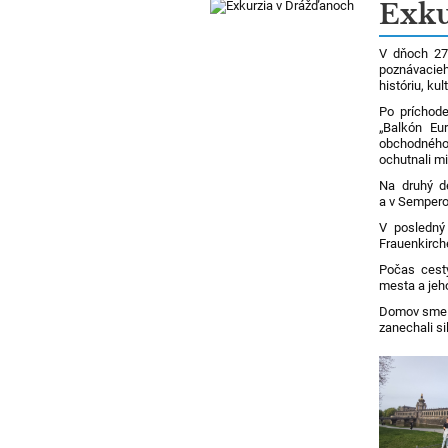
Novinky
Exku
V dňoch 27.
poznávacie
históriu, ku
Po príchode
„Balkón Eu
obchodného 
ochutnali mi
Na druhý de
a v Sempero
V posledný
Frauenkirch
Počas cesty
mesta a jeho
Domov sme sa
zanechali si