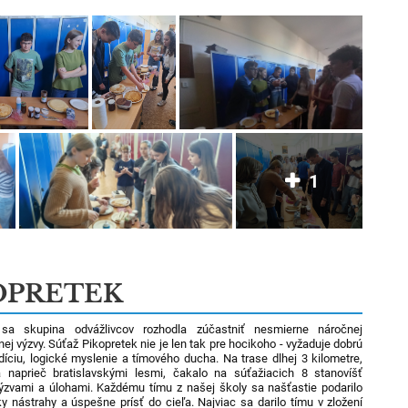
1
OPRETEK
sa skupina odvážlivcov rozhodla zúčastniť nesmierne náročnej
ej výzvy. Súťaž Pikopretek nie je len tak pre hocikoho - vyžaduje dobrú
díciu, logické myslenie a tímového ducha. Na trase dlhej 3 kilometre,
a naprieč bratislavskými lesmi, čakalo na súťažiacich 8 stanovíšť
ýzvami a úlohami. Každému tímu z našej školy sa našťastie podarilo
ky nástrahy a úspešne prísť do cieľa. Najviac sa darilo tímu v zložení