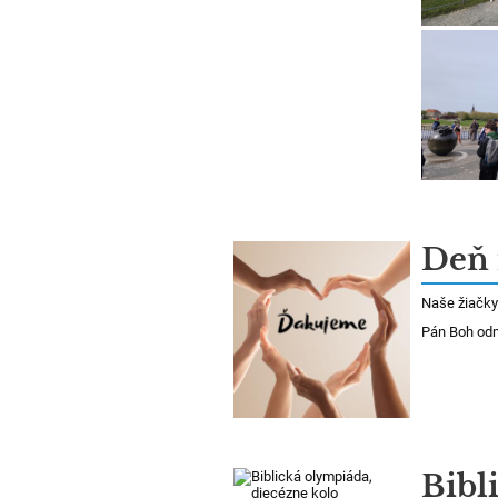
Deň 
Naše žiačky 
Pán Boh od
Bibl