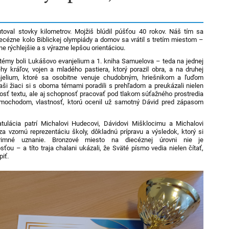
oval stovky kilometrov. Mojžiš blúdil púšťou 40 rokov. Náš tím sa
iecézne kolo Biblickej olympiády a domov sa vrátil s tretím miestom –
ne rýchlejšie a s výrazne lepšou orientáciou.
témy boli Lukášovo evanjelium a 1. kniha Samuelova – teda na jednej
ehy kráľov, vojen a mladého pastiera, ktorý porazil obra, a na druhej
njelium, ktoré sa osobitne venuje chudobným, hriešnikom a ľuďom
Naši žiaci si s oboma témami poradili s prehľadom a preukázali nielen
losť textu, ale aj schopnosť pracovať pod tlakom súťažného prostredia
imochodom, vlastnosť, ktorú ocenil už samotný Dávid pred zápasom
tulácia patrí Michalovi Hudecovi, Dávidovi Mišklocimu a Michalovi
za vzornú reprezentáciu školy, dôkladnú prípravu a výsledok, ktorý si
primné uznanie. Bronzové miesto na diecéznej úrovni nie je
ťou – a títo traja chalani ukázali, že Sväté písmo vedia nielen čítať,
piť.