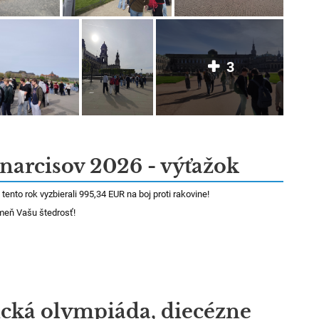
3
narcisov 2026 - výťažok
tento rok vyzbierali 995,34 EUR na boj proti rakovine!
meň Vašu štedrosť!
ická olympiáda, diecézne