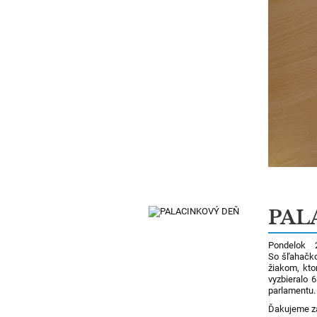
PAL
Pondelok 2
So šľahačko
žiakom, ktor
vyzbieralo 
parlamentu.
Ďakujeme z