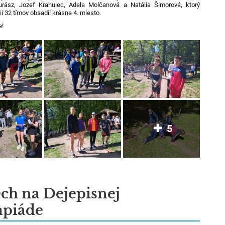
urász, Jozef Krahulec, Adela Molčanová a Natália Šimorová, ktorý
i 32 tímov obsadil krásne 4. miesto.
e!
5
ch na Dejepisnej
mpiáde