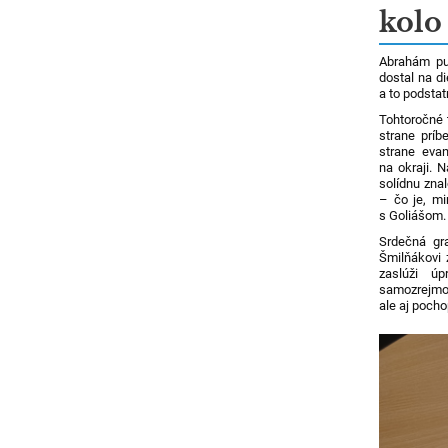
kolo
Abrahám put
dostal na d
a to podstat
Tohtoročné 
strane príb
strane eva
na okraji. 
solídnu zna
– čo je, m
s Goliášom.
Srdečná gra
Šmilňákovi 
zaslúži ú
samozrejmos
ale aj pocho