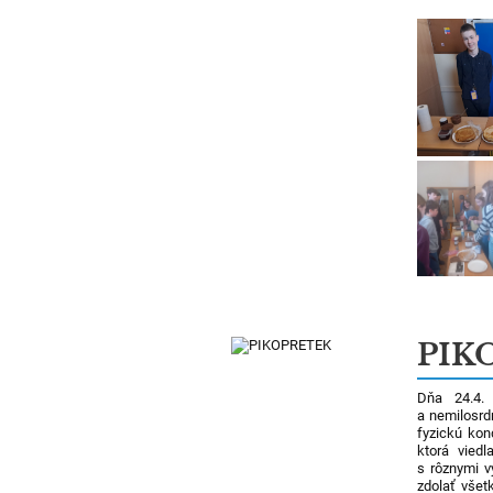
PIK
Dňa 24.4. 
a nemilosrdn
fyzickú kon
ktorá viedl
s rôznymi v
zdolať všet