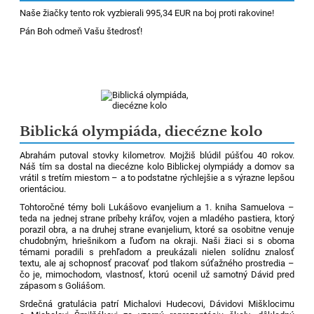
Naše žiačky tento rok vyzbierali 995,34 EUR na boj proti rakovine!
Pán Boh odmeň Vašu štedrosť!
Biblická olympiáda, diecézne kolo
Abrahám putoval stovky kilometrov. Mojžiš blúdil púšťou 40 rokov.
Náš tím sa dostal na diecézne kolo Biblickej olympiády a domov sa
vrátil s tretím miestom – a to podstatne rýchlejšie a s výrazne lepšou
orientáciou.
Tohtoročné témy boli Lukášovo evanjelium a 1. kniha Samuelova –
teda na jednej strane príbehy kráľov, vojen a mladého pastiera, ktorý
porazil obra, a na druhej strane evanjelium, ktoré sa osobitne venuje
chudobným, hriešnikom a ľuďom na okraji. Naši žiaci si s oboma
témami poradili s prehľadom a preukázali nielen solídnu znalosť
textu, ale aj schopnosť pracovať pod tlakom súťažného prostredia –
čo je, mimochodom, vlastnosť, ktorú ocenil už samotný Dávid pred
zápasom s Goliášom.
Srdečná gratulácia patrí Michalovi Hudecovi, Dávidovi Mišklocimu