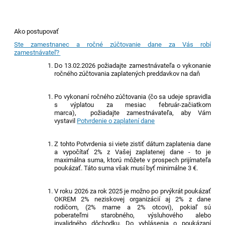
Ako postupovať
Ste zamestnanec a ročné zúčtovanie dane za Vás robí
zamestnávateľ?
Do 1
3
.
0
2.202
6
požiadajte zamestnávateľa o vykonanie
ročného zúčtovania zaplatených preddavkov na daň
P
o vykonaní ročného zúčtovania (
čo sa udeje
spravidla
s výplatou za mesiac fe
b
ruá
r
-začiatkom
marca),
p
ožiadajte zamestnávateľa, aby Vám
vystavil
Potvrdenie o zaplatení dane
Z tohto Potvrdenia si viete zistiť dátum zaplatenia dane
a vypočítať 2% z Vašej zaplatenej dane - to je
maximálna suma, ktorú môžete v prospech prijímateľa
poukázať. Táto suma však musí byť minimálne 3 €.
V roku 2026 z
a rok 2025 je možno po prvýkrát poukázať
OKREM 2% neziskovej organizácií aj 2% z dane
rodičom,
(2% mame a 2% otcovi),
pokiaľ sú
poberateľmi starobného, v
ýsluhového alebo
invalidného dôchodku.
Do vyhlásenia o poukázaní