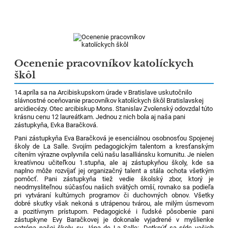
Ocenenie pracovníkov katolíckych
škôl
14.apríla sa na Arcibiskupskom úrade v Bratislave uskutočnilo
slávnostné oceňovanie pracovníkov katolíckych škôl Bratislavskej
arcidiecézy. Otec arcibiskup Mons. Stanislav Zvolenský odovzdal túto
krásnu cenu 12 laureátkam. Jednou z nich bola aj naša pani
zástupkyňa, Evka Baračková.
Pani zástupkyňa Eva Baračková je esenciálnou osobnosťou Spojenej
školy de La Salle. Svojím pedagogickým talentom a kresťanským
cítením výrazne ovplyvnila celú našu lasalliánsku komunitu. Je nielen
kreatívnou učiteľkou 1.stupňa, ale aj zástupkyňou školy, kde sa
naplno môže rozvíjať jej organizačný talent a stála ochota všetkým
pomôcť. Pani zástupkyňa tiež vedie školský zbor, ktorý je
neodmysliteľnou súčasťou našich svätých omší, rovnako sa podieľa
pri vytváraní kultúrnych programov či duchovných obnov. Všetky
dobré skutky však nekoná s utrápenou tvárou, ale milým úsmevom
a pozitívnym prístupom. Pedagogické i ľudské pôsobenie pani
zástupkyne Evy Baračkovej je dokonale vyjadrené v myšlienke
patróna našej školy, sv. Jána de La Salle: „Dotknúť sa sŕdc vašich