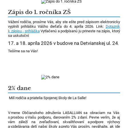
Zápis do 1. ročníka ZŠ
Vážení rodičia, prosíme Vás, aby ste ešte pred zápisom elektronicky
vyplnili prihlášku Vášho dieťaťa do 4. apríla 2026. Link:
Dotazník
k zápisu - prihláška
Vytlačenú a podpísanú ju prineste na zápis, ktorý
sa uskutoční
17. a 18. apríla 2026 v budove na Detvianskej ul. 24
.
Tešíme sa na Vás!
2% dane
Milí rodičia a priatelia Spojenej školy de La
Salle!
V mene Občianskeho združenia LASALLIAN sa obraciam na Vás
s prosbou o Vašu podporu, darovaním 2% z daní. Pevne verím, že
aj
vám záleží na
zveľaďovaní, skvalitňovaní a podpore výchovy
a vzdelávania detí našej školy a preto Vás prosím, neváhajte, ak ide