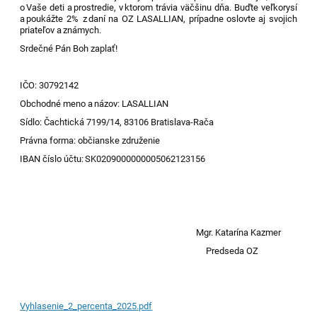
o Vaše deti a prostredie, v ktorom trávia väčšinu dňa. Buďte veľkorysí
a poukážte 2% z daní na OZ LASALLIAN, prípadne oslovte aj svojich
priateľov a známych.
Srdečné Pán Boh zaplať!
IČO: 30792142
Obchodné meno a názov: LASALLIAN
Sídlo: Čachtická 7199/14, 83106 Bratislava-Rača
Právna forma: občianske združenie
IBAN číslo účtu: SK0209000000005062123156
Mgr. Katarína
Kazmer
Predseda
OZ
Vyhlasenie_2_percenta_2025.pdf