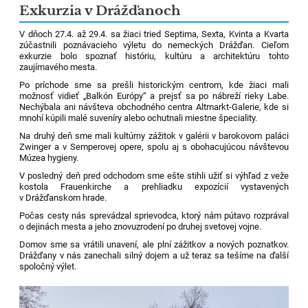
Exkurzia v Drážďanoch
V dňoch 27.4. až 29.4. sa žiaci tried Septima, Sexta, Kvinta a Kvarta
zúčastnili poznávacieho výletu do nemeckých Drážďan. Cieľom
exkurzie bolo spoznať históriu, kultúru a architektúru tohto
zaujímavého mesta.
Po príchode sme sa prešli historickým centrom, kde žiaci mali
možnosť vidieť „Balkón Európy“ a prejsť sa po nábreží rieky Labe.
Nechýbala ani návšteva obchodného centra Altmarkt-Galerie, kde si
mnohí kúpili malé suveníry alebo ochutnali miestne špeciality.
Na druhý deň sme mali kultúrny zážitok v galérii v barokovom paláci
Zwinger a v Semperovej opere, spolu aj s obohacujúcou návštevou
Múzea hygieny.
V posledný deň pred odchodom sme ešte stihli užiť si výhľad z veže
kostola Frauenkirche a prehliadku expozícií vystavených
v Drážďanskom hrade.
Počas cesty nás sprevádzal sprievodca, ktorý nám pútavo rozprával
o dejinách mesta a jeho znovuzrodení po druhej svetovej vojne.
Domov sme sa vrátili unavení, ale plní zážitkov a nových poznatkov.
Drážďany v nás zanechali silný dojem a už teraz sa tešíme na ďalší
spoločný výlet.