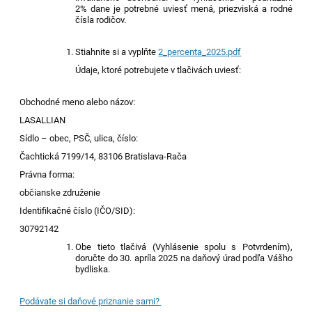
2% dane je potrebné uviesť men
á
, priezvisk
á
a rodné
čísl
a
rodičov.
Stiahnite si a vyplňte
2_percenta_2025.pdf
Údaje, ktoré potrebujete v tlačivách uviesť:
Obchodné meno alebo názov:
LASALLIAN
Sídlo – obec, PSČ, ulica, číslo:
Čachtická 7199/14, 83106 Bratislava-Rača
Právna forma:
občianske združenie
Identifikačné číslo (IČO/SID):
30792142
Obe tieto tlačivá (Vyhlásenie spolu s Potvrdením),
doručte do 30. apríla 202
5
na daňový úrad podľa Vášho
bydliska.
Podávate si daňové priznanie sami?