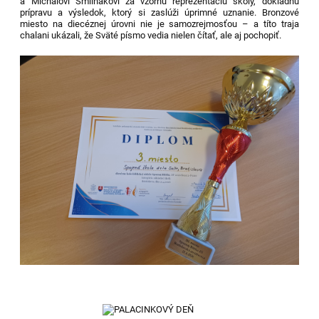
a Michalovi Šmilňákovi za vzornú reprezentáciu školy, dôkladnú
prípravu a výsledok, ktorý si zaslúži úprimné uznanie. Bronzové
miesto na diecéznej úrovni nie je samozrejmosťou – a títo traja
chalani ukázali, že Sväté písmo vedia nielen čítať, ale aj pochopiť.