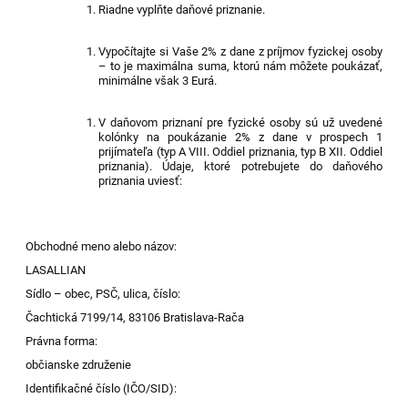
Riadne vyplňte daňové priznanie.
Vypočítajte si Vaše 2% z dane z príjmov fyzickej osoby
– to je maximálna suma, ktorú nám môžete poukázať,
minimálne však 3 Eur
á
.
V daňovom priznaní pre fyzické osoby sú už uvedené
kolónky na poukázanie 2% z dane v prospech 1
prijímateľa (typ A VIII. Oddiel priznania, typ B XII. Oddiel
priznania).
Údaje, ktoré potrebujete do daňového
priznania uviesť:
Obchodné meno alebo názov:
LASALLIAN
Sídlo – obec, PSČ, ulica, číslo:
Čachtická 7199/14, 83106 Bratislava-Rača
Právna forma:
občianske združenie
Identifikačné číslo (IČO/SID):