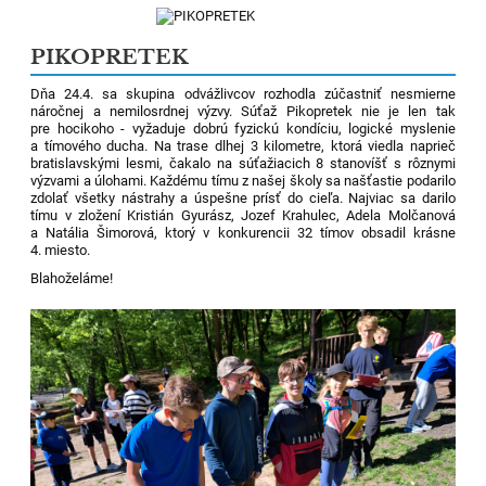
PIKOPRETEK
Dňa 24.4. sa skupina odvážlivcov rozhodla zúčastniť nesmierne
náročnej a nemilosrdnej výzvy. Súťaž Pikopretek nie je len tak
pre hocikoho - vyžaduje dobrú fyzickú kondíciu, logické myslenie
a tímového ducha. Na trase dlhej 3 kilometre, ktorá viedla naprieč
bratislavskými lesmi, čakalo na súťažiacich 8 stanovíšť s rôznymi
výzvami a úlohami. Každému tímu z našej školy sa našťastie podarilo
zdolať všetky nástrahy a úspešne prísť do cieľa. Najviac sa darilo
tímu v zložení Kristián Gyurász, Jozef Krahulec, Adela Molčanová
a Natália Šimorová, ktorý v konkurencii 32 tímov obsadil krásne
4. miesto.
Blahoželáme!