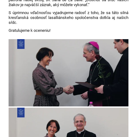
žiakov je najväčší zázrak, aký môžete vykonať.“
S úprimnou vďačnosťou vyjadrujeme radosť z toho, že sa táto silná
kresťanská osobnosť lasalliánskeho spoločenstva dotkla aj našich
sŕdc.
Gratulujeme k oceneniu!