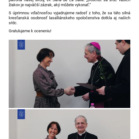
žiakov je najväčší zázrak, aký môžete vykonať.“
S úprimnou vďačnosťou vyjadrujeme radosť z toho, že sa táto silná
kresťanská osobnosť lasalliánskeho spoločenstva dotkla aj našich
sŕdc.
Gratulujeme k oceneniu!