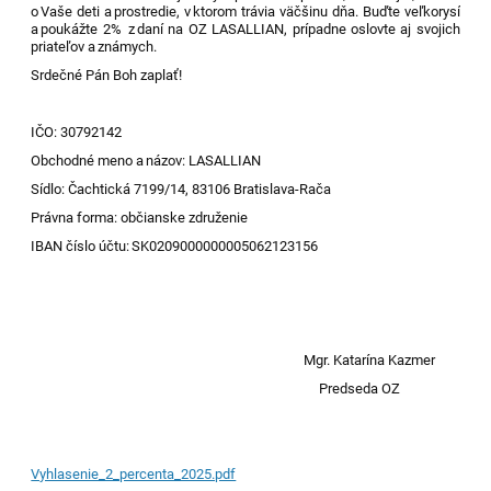
o Vaše deti a prostredie, v ktorom trávia väčšinu dňa. Buďte veľkorysí
a poukážte 2% z daní na OZ LASALLIAN, prípadne oslovte aj svojich
priateľov a známych.
Srdečné Pán Boh zaplať!
IČO: 30792142
Obchodné meno a názov: LASALLIAN
Sídlo: Čachtická 7199/14, 83106 Bratislava-Rača
Právna forma: občianske združenie
IBAN číslo účtu: SK0209000000005062123156
Mgr. Katarína
Kazmer
Predseda
OZ
Vyhlasenie_2_percenta_2025.pdf