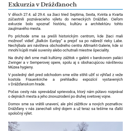
Exkurzia v Drážďanoch
V dňoch 27.4. až 29.4. sa žiaci tried Septima, Sexta, Kvinta a Kvarta
zúčastnili poznávacieho výletu do nemeckých Drážďan. Cieľom
exkurzie bolo spoznať históriu, kultúru a architektúru tohto
zaujímavého mesta.
Po príchode sme sa prešli historickým centrom, kde žiaci mali
možnosť vidieť „Balkón Európy“ a prejsť sa po nábreží rieky Labe.
Nechýbala ani návšteva obchodného centra Altmarkt-Galerie, kde si
mnohí kúpili malé suveníry alebo ochutnali miestne špeciality.
Na druhý deň sme mali kultúrny zážitok v galérii v barokovom paláci
Zwinger a v Semperovej opere, spolu aj s obohacujúcou návštevou
Múzea hygieny.
V posledný deň pred odchodom sme ešte stihli užiť si výhľad z veže
kostola Frauenkirche a prehliadku expozícií vystavených
v Drážďanskom hrade.
Počas cesty nás sprevádzal sprievodca, ktorý nám pútavo rozprával
o dejinách mesta a jeho znovuzrodení po druhej svetovej vojne.
Domov sme sa vrátili unavení, ale plní zážitkov a nových poznatkov.
Drážďany v nás zanechali silný dojem a už teraz sa tešíme na ďalší
spoločný výlet.