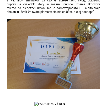
a Michalovi Šmilňákovi za vzornú reprezentáciu školy, dôkladnú
prípravu a výsledok, ktorý si zaslúži úprimné uznanie. Bronzové
miesto na diecéznej úrovni nie je samozrejmosťou – a títo traja
chalani ukázali, že Sväté písmo vedia nielen čítať, ale aj pochopiť.