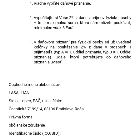
Riadne vyplňte daňové priznanie.
Vypočítajte si Vaše 2% z dane z príjmov fyzickej osoby
– to je maximálna suma, ktorú nám môžete poukázať,
minimálne však 3 Eur
á
.
V daňovom priznaní pre fyzické osoby sú už uvedené
kolónky na poukázanie 2% z dane v prospech 1
prijímateľa (typ A VIII. Oddiel priznania, typ B XII. Oddiel
priznania).
Údaje, ktoré potrebujete do daňového
priznania uviesť:
Obchodné meno alebo názov:
LASALLIAN
Sídlo – obec, PSČ, ulica, číslo:
Čachtická 7199/14, 83106 Bratislava-Rača
Právna forma:
občianske združenie
Identifikačné číslo (IČO/SID):