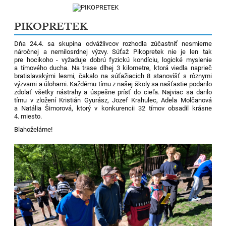
PIKOPRETEK
Dňa 24.4. sa skupina odvážlivcov rozhodla zúčastniť nesmierne
náročnej a nemilosrdnej výzvy. Súťaž Pikopretek nie je len tak
pre hocikoho - vyžaduje dobrú fyzickú kondíciu, logické myslenie
a tímového ducha. Na trase dlhej 3 kilometre, ktorá viedla naprieč
bratislavskými lesmi, čakalo na súťažiacich 8 stanovíšť s rôznymi
výzvami a úlohami. Každému tímu z našej školy sa našťastie podarilo
zdolať všetky nástrahy a úspešne prísť do cieľa. Najviac sa darilo
tímu v zložení Kristián Gyurász, Jozef Krahulec, Adela Molčanová
a Natália Šimorová, ktorý v konkurencii 32 tímov obsadil krásne
4. miesto.
Blahoželáme!