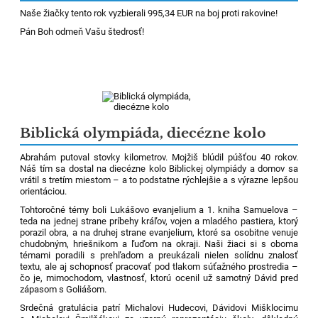
Naše žiačky tento rok vyzbierali 995,34 EUR na boj proti rakovine!
Pán Boh odmeň Vašu štedrosť!
Biblická olympiáda, diecézne kolo
Abrahám putoval stovky kilometrov. Mojžiš blúdil púšťou 40 rokov.
Náš tím sa dostal na diecézne kolo Biblickej olympiády a domov sa
vrátil s tretím miestom – a to podstatne rýchlejšie a s výrazne lepšou
orientáciou.
Tohtoročné témy boli Lukášovo evanjelium a 1. kniha Samuelova –
teda na jednej strane príbehy kráľov, vojen a mladého pastiera, ktorý
porazil obra, a na druhej strane evanjelium, ktoré sa osobitne venuje
chudobným, hriešnikom a ľuďom na okraji. Naši žiaci si s oboma
témami poradili s prehľadom a preukázali nielen solídnu znalosť
textu, ale aj schopnosť pracovať pod tlakom súťažného prostredia –
čo je, mimochodom, vlastnosť, ktorú ocenil už samotný Dávid pred
zápasom s Goliášom.
Srdečná gratulácia patrí Michalovi Hudecovi, Dávidovi Mišklocimu