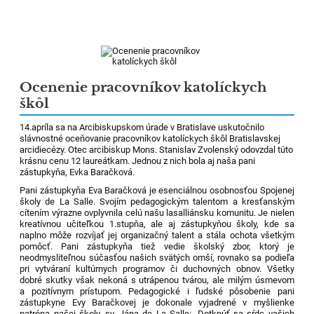
Ocenenie pracovníkov katolíckych
škôl
14.apríla sa na Arcibiskupskom úrade v Bratislave uskutočnilo
slávnostné oceňovanie pracovníkov katolíckych škôl Bratislavskej
arcidiecézy. Otec arcibiskup Mons. Stanislav Zvolenský odovzdal túto
krásnu cenu 12 laureátkam. Jednou z nich bola aj naša pani
zástupkyňa, Evka Baračková.
Pani zástupkyňa Eva Baračková je esenciálnou osobnosťou Spojenej
školy de La Salle. Svojím pedagogickým talentom a kresťanským
cítením výrazne ovplyvnila celú našu lasalliánsku komunitu. Je nielen
kreatívnou učiteľkou 1.stupňa, ale aj zástupkyňou školy, kde sa
naplno môže rozvíjať jej organizačný talent a stála ochota všetkým
pomôcť. Pani zástupkyňa tiež vedie školský zbor, ktorý je
neodmysliteľnou súčasťou našich svätých omší, rovnako sa podieľa
pri vytváraní kultúrnych programov či duchovných obnov. Všetky
dobré skutky však nekoná s utrápenou tvárou, ale milým úsmevom
a pozitívnym prístupom. Pedagogické i ľudské pôsobenie pani
zástupkyne Evy Baračkovej je dokonale vyjadrené v myšlienke
patróna našej školy, sv. Jána de La Salle: „Dotknúť sa sŕdc vašich