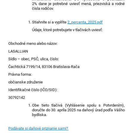
2% dane je potrebné uviesť men
á
, priezvisk
á
a rodné
čísl
a
rodičov.
Stiahnite si a vyplňte
2_percenta_2025.pdf
Údaje, ktoré potrebujete v tlačivách uviesť:
Obchodné meno alebo názov:
LASALLIAN
Sídlo – obec, PSČ, ulica, číslo:
Čachtická 7199/14, 83106 Bratislava-Rača
Právna forma:
občianske združenie
Identifikačné číslo (IČO/SID):
30792142
Obe tieto tlačivá (Vyhlásenie spolu s Potvrdením),
doručte do 30. apríla 202
5
na daňový úrad podľa Vášho
bydliska.
Podávate si daňové priznanie sami?