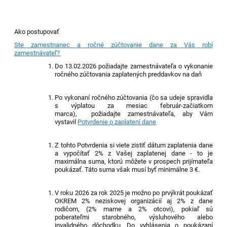
Ako postupovať
Ste zamestnanec a ročné zúčtovanie dane za Vás robí
zamestnávateľ?
Do 1
3
.
0
2.202
6
požiadajte zamestnávateľa o vykonanie
ročného zúčtovania zaplatených preddavkov na daň
P
o vykonaní ročného zúčtovania (
čo sa udeje
spravidla
s výplatou za mesiac fe
b
ruá
r
-začiatkom
marca),
p
ožiadajte zamestnávateľa, aby Vám
vystavil
Potvrdenie o zaplatení dane
Z tohto Potvrdenia si viete zistiť dátum zaplatenia dane
a vypočítať 2% z Vašej zaplatenej dane - to je
maximálna suma, ktorú môžete v prospech prijímateľa
poukázať. Táto suma však musí byť minimálne 3 €.
V roku 2026 z
a rok 2025 je možno po prvýkrát poukázať
OKREM 2% neziskovej organizácií aj 2% z dane
rodičom,
(2% mame a 2% otcovi),
pokiaľ sú
poberateľmi starobného, v
ýsluhového alebo
invalidného dôchodku.
Do vyhlásenia o poukázaní