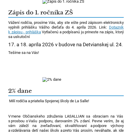
Zápis do 1. ročníka ZŠ
Vážení rodičia, prosíme Vás, aby ste ešte pred zápisom elektronicky
vyplnili prihlášku Vášho dieťaťa do 4. apríla 2026. Link:
Dotazník
k zápisu - prihláška
Vytlačenú a podpísanú ju prineste na zápis, ktorý
sa uskutoční
17. a 18. apríla 2026 v budove na Detvianskej ul. 24
.
Tešíme sa na Vás!
2% dane
Milí rodičia a priatelia Spojenej školy de La
Salle!
V mene Občianskeho združenia LASALLIAN sa obraciam na Vás
s prosbou o Vašu podporu, darovaním 2% z daní. Pevne verím, že
aj
vám záleží na
zveľaďovaní, skvalitňovaní a podpore výchovy
a vzdelávania detí našej školy a preto Vás prosím, neváhajte, ak ide