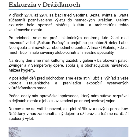
Exkurzia v Drážďanoch
V dňoch 27.4. až 29.4. sa žiaci tried Septima, Sexta, Kvinta a Kvarta
zúčastnili poznávacieho výletu do nemeckých Drážďan. Cieľom
exkurzie bolo spoznať históriu, kultúru a architektúru tohto
zaujímavého mesta.
Po príchode sme sa prešli historickým centrom, kde žiaci mali
možnosť vidieť „Balkón Európy“ a prejsť sa po nábreží rieky Labe.
Nechýbala ani návšteva obchodného centra Altmarkt-Galerie, kde si
mnohí kúpili malé suveníry alebo ochutnali miestne špeciality.
Na druhý deň sme mali kultúrny zážitok v galérii v barokovom paláci
Zwinger a v Semperovej opere, spolu aj s obohacujúcou návštevou
Múzea hygieny.
V posledný deň pred odchodom sme ešte stihli užiť si výhľad z veže
kostola Frauenkirche a prehliadku expozícií vystavených
v Drážďanskom hrade.
Počas cesty nás sprevádzal sprievodca, ktorý nám pútavo rozprával
o dejinách mesta a jeho znovuzrodení po druhej svetovej vojne.
Domov sme sa vrátili unavení, ale plní zážitkov a nových poznatkov.
Drážďany v nás zanechali silný dojem a už teraz sa tešíme na ďalší
spoločný výlet.