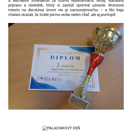
a Michalovi Šmilňákovi za vzornú reprezentáciu školy, dôkladnú
prípravu a výsledok, ktorý si zaslúži úprimné uznanie. Bronzové
miesto na diecéznej úrovni nie je samozrejmosťou – a títo traja
chalani ukázali, že Sväté písmo vedia nielen čítať, ale aj pochopiť.