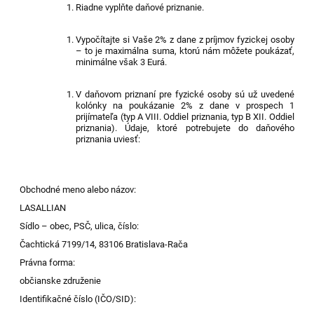
Riadne vyplňte daňové priznanie.
Vypočítajte si Vaše 2% z dane z príjmov fyzickej osoby
– to je maximálna suma, ktorú nám môžete poukázať,
minimálne však 3 Eur
á
.
V daňovom priznaní pre fyzické osoby sú už uvedené
kolónky na poukázanie 2% z dane v prospech 1
prijímateľa (typ A VIII. Oddiel priznania, typ B XII. Oddiel
priznania).
Údaje, ktoré potrebujete do daňového
priznania uviesť:
Obchodné meno alebo názov:
LASALLIAN
Sídlo – obec, PSČ, ulica, číslo:
Čachtická 7199/14, 83106 Bratislava-Rača
Právna forma:
občianske združenie
Identifikačné číslo (IČO/SID):