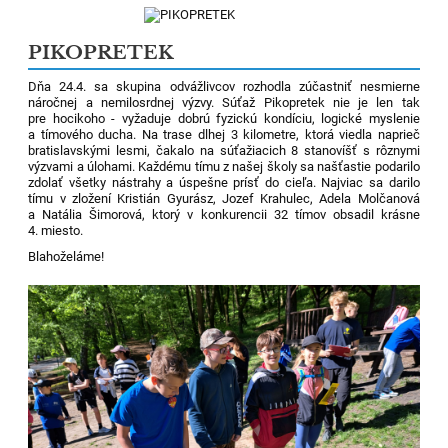
PIKOPRETEK
Dňa 24.4. sa skupina odvážlivcov rozhodla zúčastniť nesmierne
náročnej a nemilosrdnej výzvy. Súťaž Pikopretek nie je len tak
pre hocikoho - vyžaduje dobrú fyzickú kondíciu, logické myslenie
a tímového ducha. Na trase dlhej 3 kilometre, ktorá viedla naprieč
bratislavskými lesmi, čakalo na súťažiacich 8 stanovíšť s rôznymi
výzvami a úlohami. Každému tímu z našej školy sa našťastie podarilo
zdolať všetky nástrahy a úspešne prísť do cieľa. Najviac sa darilo
tímu v zložení Kristián Gyurász, Jozef Krahulec, Adela Molčanová
a Natália Šimorová, ktorý v konkurencii 32 tímov obsadil krásne
4. miesto.
Blahoželáme!