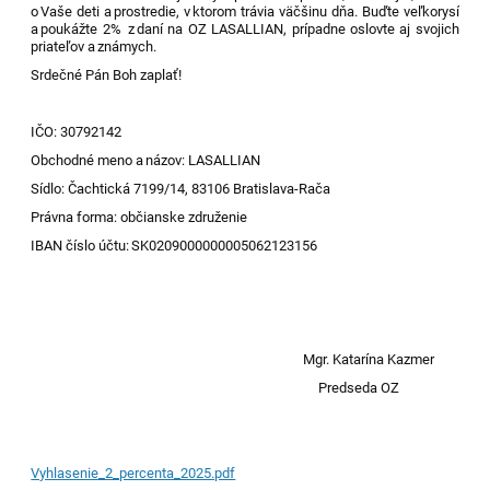
o Vaše deti a prostredie, v ktorom trávia väčšinu dňa. Buďte veľkorysí
a poukážte 2% z daní na OZ LASALLIAN, prípadne oslovte aj svojich
priateľov a známych.
Srdečné Pán Boh zaplať!
IČO: 30792142
Obchodné meno a názov: LASALLIAN
Sídlo: Čachtická 7199/14, 83106 Bratislava-Rača
Právna forma: občianske združenie
IBAN číslo účtu: SK0209000000005062123156
Mgr. Katarína
Kazmer
Predseda
OZ
Vyhlasenie_2_percenta_2025.pdf