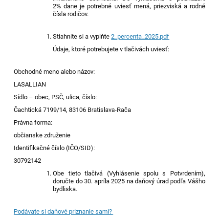
2% dane je potrebné uviesť men
á
, priezvisk
á
a rodné
čísl
a
rodičov.
Stiahnite si a vyplňte
2_percenta_2025.pdf
Údaje, ktoré potrebujete v tlačivách uviesť:
Obchodné meno alebo názov:
LASALLIAN
Sídlo – obec, PSČ, ulica, číslo:
Čachtická 7199/14, 83106 Bratislava-Rača
Právna forma:
občianske združenie
Identifikačné číslo (IČO/SID):
30792142
Obe tieto tlačivá (Vyhlásenie spolu s Potvrdením),
doručte do 30. apríla 202
5
na daňový úrad podľa Vášho
bydliska.
Podávate si daňové priznanie sami?