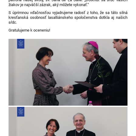
žiakov je najväčší zázrak, aký môžete vykonať.“
S úprimnou vďačnosťou vyjadrujeme radosť z toho, že sa táto silná
kresťanská osobnosť lasalliánskeho spoločenstva dotkla aj našich
sŕdc.
Gratulujeme k oceneniu!