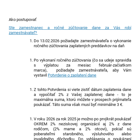
Ako postupovať
Ste zamestnanec a ročné zúčtovanie dane za Vás robí
zamestnávateľ?
Do 1
3
.
0
2.202
6
požiadajte zamestnávateľa o vykonanie
ročného zúčtovania zaplatených preddavkov na daň
P
o vykonaní ročného zúčtovania (
čo sa udeje
spravidla
s výplatou za mesiac fe
b
ruá
r
-začiatkom
marca),
p
ožiadajte zamestnávateľa, aby Vám
vystavil
Potvrdenie o zaplatení dane
Z tohto Potvrdenia si viete zistiť dátum zaplatenia dane
a vypočítať 2% z Vašej zaplatenej dane - to je
maximálna suma, ktorú môžete v prospech prijímateľa
poukázať. Táto suma však musí byť minimálne 3 €.
V roku 2026 z
a rok 2025 je možno po prvýkrát poukázať
OKREM 2% neziskovej organizácií aj 2% z dane
rodičom,
(2% mame a 2% otcovi),
pokiaľ sú
poberateľmi starobného, v
ýsluhového alebo
invalidného dôchodku.
Do vyhlásenia o poukázaní