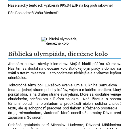
Naše žiačky tento rok vyzbierali 995,34 EUR na boj proti rakovine!
Pán Boh odmeň Vašu štedrosť!
Biblická olympiáda, diecézne kolo
Abrahám putoval stovky kilometrov. Mojžiš blúdil púšťou 40 rokov.
Náš tím sa dostal na diecézne kolo Biblickej olympiády a domov sa
vrátil s tretím miestom – a to podstatne rýchlejšie a s výrazne lepšou
orientáciou.
Tohtoročné témy boli Lukášovo evanjelium a 1. kniha Samuelova –
teda na jednej strane príbehy kráľov, vojen a mladého pastiera, ktorý
porazil obra, a na druhej strane evanjelium, ktoré sa osobitne venuje
chudobným, hriešnikom a ľuďom na okraji. Naši žiaci si s oboma
témami poradili s prehľadom a preukázali nielen solídnu znalosť
textu, ale aj schopnosť pracovať pod tlakom súťažného prostredia –
čo je, mimochodom, vlastnosť, ktorú ocenil už samotný Dávid pred
zápasom s Goliášom.
Srdečná gratulácia patrí Michalovi Hudecovi, Dávidovi Mišklocimu