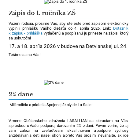
Zápis do 1. ročníka ZŠ
Vážení rodičia, prosíme Vás, aby ste ešte pred zápisom elektronicky
vyplnili prihlášku Vášho dieťaťa do 4. apríla 2026. Link:
Dotazník
k zápisu - prihláška
Vytlačenú a podpísanú ju prineste na zápis, ktorý
sa uskutoční
17. a 18. apríla 2026 v budove na Detvianskej ul. 24
.
Tešíme sa na Vás!
2% dane
Milí rodičia a priatelia Spojenej školy de La
Salle!
V mene Občianskeho združenia LASALLIAN sa obraciam na Vás
s prosbou o Vašu podporu, darovaním 2% z daní. Pevne verím, že
aj
vám záleží na
zveľaďovaní, skvalitňovaní a podpore výchovy
a vzdelávania detí našej školy a preto Vás prosím, neváhajte, ak ide