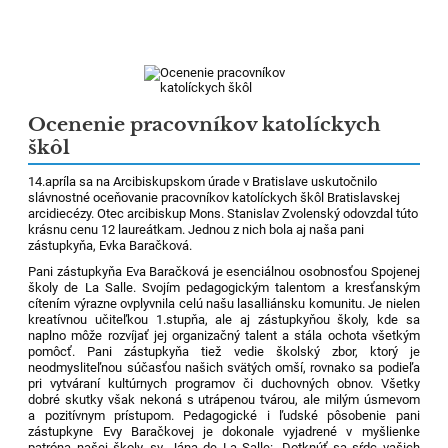
Ocenenie pracovníkov katolíckych
škôl
14.apríla sa na Arcibiskupskom úrade v Bratislave uskutočnilo
slávnostné oceňovanie pracovníkov katolíckych škôl Bratislavskej
arcidiecézy. Otec arcibiskup Mons. Stanislav Zvolenský odovzdal túto
krásnu cenu 12 laureátkam. Jednou z nich bola aj naša pani
zástupkyňa, Evka Baračková.
Pani zástupkyňa Eva Baračková je esenciálnou osobnosťou Spojenej
školy de La Salle. Svojím pedagogickým talentom a kresťanským
cítením výrazne ovplyvnila celú našu lasalliánsku komunitu. Je nielen
kreatívnou učiteľkou 1.stupňa, ale aj zástupkyňou školy, kde sa
naplno môže rozvíjať jej organizačný talent a stála ochota všetkým
pomôcť. Pani zástupkyňa tiež vedie školský zbor, ktorý je
neodmysliteľnou súčasťou našich svätých omší, rovnako sa podieľa
pri vytváraní kultúrnych programov či duchovných obnov. Všetky
dobré skutky však nekoná s utrápenou tvárou, ale milým úsmevom
a pozitívnym prístupom. Pedagogické i ľudské pôsobenie pani
zástupkyne Evy Baračkovej je dokonale vyjadrené v myšlienke
patróna našej školy, sv. Jána de La Salle: „Dotknúť sa sŕdc vašich