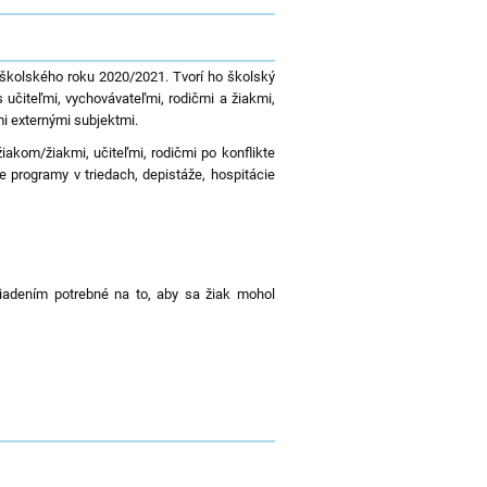
školského roku 2020/2021. Tvorí ho školský
 učiteľmi, vychovávateľmi, rodičmi a žiakmi,
i externými subjektmi.
 žiakom/žiakmi, učiteľmi, rodičmi po konflikte
e programy v triedach, depistáže, hospitácie
iadením potrebné na to, aby sa žiak mohol