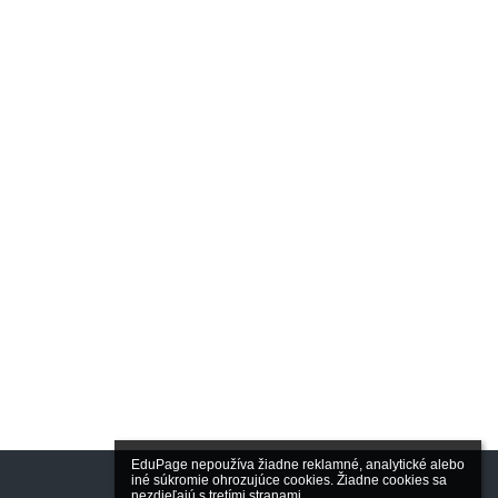
EduPage nepoužíva žiadne reklamné, analytické alebo 
iné súkromie ohrozujúce cookies. Žiadne cookies sa 
nezdieľajú s tretími stranami.
