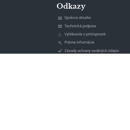
Odkazy
Správca obsahu
Technická podpora
Vyhlásenie o prístupnosti
Právne informácie
Zásady ochrany osobných údajov
Údaje o prevádzkovateľovi
Mapa stránok
O nás
Kontakt
Novinky