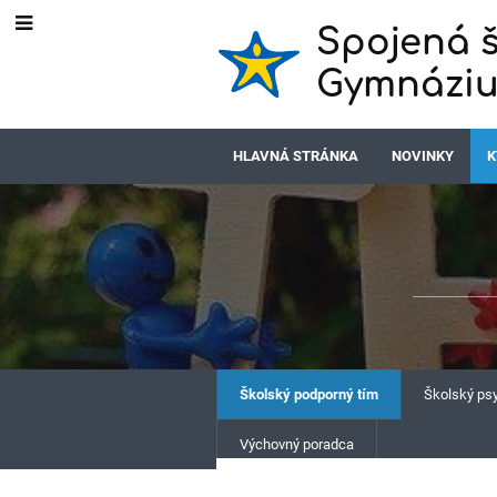
Spojená š
Gymnáziu
HLAVNÁ STRÁNKA
NOVINKY
K
Školský podporný tím
Školský ps
Výchovný poradca