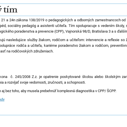
 tím
 § 21 a 24n zákona 138/2019 o pedagogických a odborných zamestnancoch od 
éd, sociálny pedagóg a asistenti učiteľa. Tím spolupracuje s vedením školy, s
gického poradenstva a prevencie (CPP), Vajnorská 98/D, Bratislava 3 a s ďalším
ujú nasledujúce služby žiakom, rodičom a učiteľom:
intervencie a reflexie so
spolupráce rodiča a učiteľa, kariérne poradenstvo žiakom a rodičom, preventívn
účasť na rodičovských združeniach.
kona č. 245/2008 Z.z. je opatrenie poskytované školou alebo školským zar
a a rozvíjať svoje vedomosti, zručnosti, a schopnosti.
aj bez toho, aby musela prebehnúť komplexná diagnostika v CPP/ ŠCPP.
ody