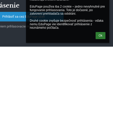
ásenie
EduPage používa iba 2 cookie – jedno nevyhnutné pre 
fungovanie prihlasovania. Toto je dočasné, po 
zatvorení prehliadača sa odstráni.

Prihlásiť sa cez EduPage účet
Druhé cookie zvyšuje bezpečnosť prihlásenia - vďaka 
nemu EduPage vie identifikovať prihlásenie z 
iem prihlasovacie meno alebo heslo
neznámeho počítača.
Ok