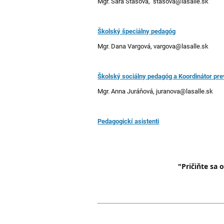
Mgr. Sára Stasová, stasova@lasalle.sk
Školský špeciálny pedagóg
Mgr. Dana Vargová, vargova@lasalle.sk
Školský sociálny pedagóg a Koordinátor pr
Mgr. Anna Juráňová, juranova@lasalle.sk
Pedagogickí asistenti
"Pričiňte sa 