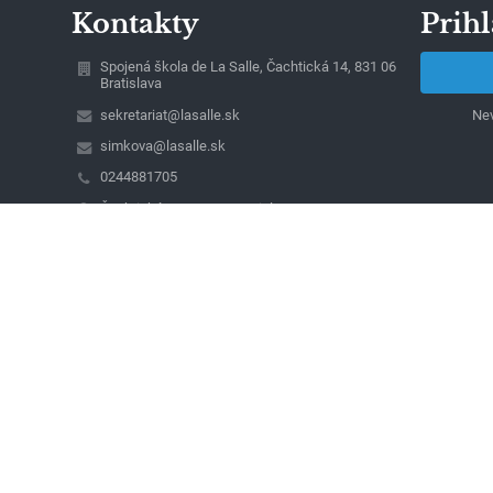
Kontakty
Prihl
Spojená škola de La Salle, Čachtická 14, 831 06
Bratislava
sekretariat@lasalle.sk
Nev
simkova@lasalle.sk
0244881705
Čachtická 14, 831 06 Bratislava
831 06 Bratislava
Slovakia
magac@lasalle.sk
42258120
Detvianska 24, 831 06 Bratislava
Naša organizácia spracúva osobné údaje podľa
zásad v súlade s platnou právnou úpravou.
Kontakt na zodpovednú osobu:
Konferencia biskupov Slovenska, Kapitulská 11,
Bratislava
IČO: 00684325, DIČ: 2020804841,
email: dpo@kbs.sk, https://gdpr.kbs.sk