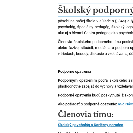
Školský podporný
pôsobí na našej škole v súlade s § 84a) a
psychológ, špeciálny pedagóg, školský logop
ako aj s členmi Centra pedagogicko-psycholo
Členovia školského podporného tímu poskyt
alebo ťaživej situácii, mediácia a podpora 
v triedach, besedy, diskusie a vzdelávania, 
Podporné opatrenia
Podporným opatrením
podľa školského zá
plnohodnotne zapájať do výchovy a vzdelávani
Podporné opatrenia
budú poskytnuté žiakom 
Ako požiadať o podporné opatrenie:
aSc Náv
Členovia tímu:
Školský psychológ a Kariérny poradca