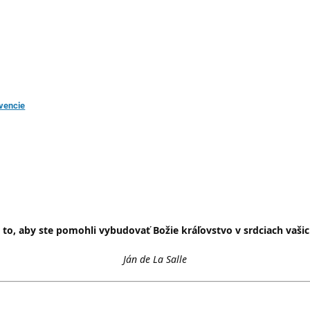
evencie
o to, aby ste pomohli vybudovať Božie kráľovstvo v srdciach vaši
Ján de La Salle