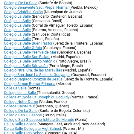
Collegio De La Salle
(Santafe de Bogotá)
Colegio Benavente Sec. Prepa. Normal
(Puebla, México)
Colegio Cristóbal Colón
(Naucalpan de Juarez)
Colegio La Salle
(Benicarló, Castellón, Espańa)
Colégio La Salle
(Carazinho, Brasil)
Colegio La Salle
(Corral de Almaguer, Toledo, Espańa)
Colegio La Salle
(Paterna, Valencia, Espańa)
Colegio La Salle
(San Jose, Costa Rica)
Colegio La Salle
(Teruel, Espańa)
Colegio La Salle Buen Pastor
(Jerez de la Frontera, Espańa)
Colegio La Salle Grŕcia
(Catalunya, Espańa)
Colegio La Salle Premia de Mar
(Barcelona, Espańa)
Colegio La Salle San Rafael
(Madrid, Espańa)
Colégio La Salle Santo Antônio
(Porto Alegre, Brasil)
Colégio La Salle Săo Joăo
(Porto Alegre, Brasil)
Colegio Ntra. Sra. de las Maravillas
(Madrid, Espańa)
Colegio San José La Salle de Guayaquil
(Guayaquil, Ecuador)
Colegio Sagrado Corazón de Jesús
(Jerez de la Frontera, Espańa)
Colegio Simon Bolivar Primaria
(México)
Colle La Salle
(Roma)
College de La Salle
(Thessaloniki, Greece)
College et Lycée St. Joseph du Loquidy
(Nantes, France)
College Notre-Dame
(Verdun, France)
College Saint-Paul
(Varennes, Québec)
Collegio De La Salle
(Santafe de Bogotá, Colombia)
Collegio San Giuseppe
(Torino, Italia)
Collegio San Giuseppe Istituto De Merode
(Roma)
De La Salle College
(Mangere East, Auckland, New Zealand)
De La Salle Collegiate Higt School
, (Warren, MI)
De La Salle High School
(Concord, CA, USA)