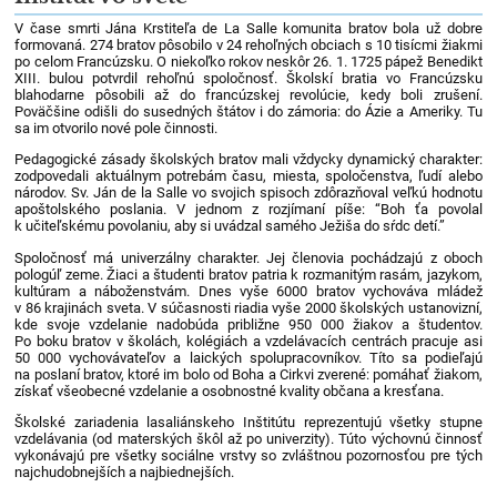
svete
V čase smrti Jána Krstiteľa de La Salle komunita bratov bola už dobre
formovaná. 274 bratov pôsobilo v 24 rehoľných obciach s 10 tisícmi žiakmi
po celom Francúzsku. O niekoľko rokov neskôr 26. 1. 1725 pápež Benedikt
XIII. bulou potvrdil rehoľnú spoločnosť. Školskí bratia vo Francúzsku
blahodarne pôsobili až do francúzskej revolúcie, kedy boli zrušení.
Poväčšine odišli do susedných štátov i do zámoria: do Ázie a Ameriky. Tu
sa im otvorilo nové pole činnosti.
Pedagogické zásady školských bratov mali vždycky dynamický charakter:
zodpovedali aktuálnym potrebám času, miesta, spoločenstva, ľudí alebo
národov. Sv. Ján de la Salle vo svojich spisoch zdôrazňoval veľkú hodnotu
apoštolského poslania. V jednom z rozjímaní píše: “Boh ťa povolal
k učiteľskému povolaniu, aby si uvádzal samého Ježiša do sŕdc detí.”
Spoločnosť má univerzálny charakter. Jej členovia pochádzajú z oboch
pologúľ zeme. Žiaci a študenti bratov patria k rozmanitým rasám, jazykom,
kultúram a náboženstvám. Dnes vyše 6000 bratov vychováva mládež
v 86 krajinách sveta. V súčasnosti riadia vyše 2000 školských ustanovizní,
kde svoje vzdelanie nadobúda približne 950 000 žiakov a študentov.
Po boku bratov v školách, kolégiách a vzdelávacích centrách pracuje asi
50 000 vychovávateľov a laických spolupracovníkov. Títo sa podieľajú
na poslaní bratov, ktoré im bolo od Boha a Cirkvi zverené: pomáhať žiakom,
získať všeobecné vzdelanie a osobnostné kvality občana a kresťana.
Školské zariadenia lasaliánskeho Inštitútu reprezentujú všetky stupne
vzdelávania (od materských škôl až po univerzity). Túto výchovnú činnosť
vykonávajú pre všetky sociálne vrstvy so zvláštnou pozornosťou pre tých
najchudobnejších a najbiednejších.