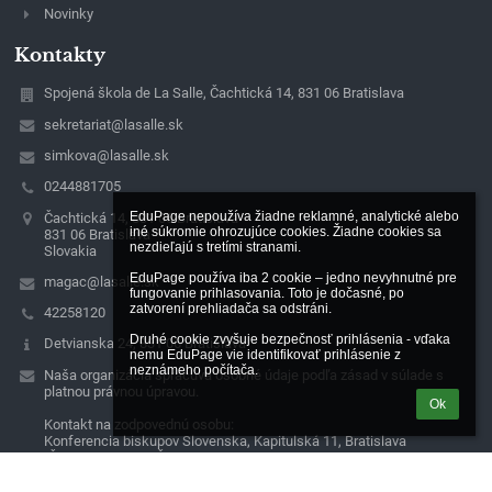
Novinky
Kontakty
Spojená škola de La Salle, Čachtická 14, 831 06 Bratislava
sekretariat@lasalle.sk
simkova@lasalle.sk
0244881705
EduPage nepoužíva žiadne reklamné, analytické alebo 
Čachtická 14, 831 06 Bratislava
iné súkromie ohrozujúce cookies. Žiadne cookies sa 
831 06 Bratislava
nezdieľajú s tretími stranami.

Slovakia
EduPage používa iba 2 cookie – jedno nevyhnutné pre 
magac@lasalle.sk
fungovanie prihlasovania. Toto je dočasné, po 
zatvorení prehliadača sa odstráni.

42258120
Druhé cookie zvyšuje bezpečnosť prihlásenia - vďaka 
Detvianska 24, 831 06 Bratislava
nemu EduPage vie identifikovať prihlásenie z 
neznámeho počítača.
Naša organizácia spracúva osobné údaje podľa zásad v súlade s
platnou právnou úpravou.
Ok
Kontakt na zodpovednú osobu:
Konferencia biskupov Slovenska, Kapitulská 11, Bratislava
IČO: 00684325, DIČ: 2020804841,
email: dpo@kbs.sk, https://gdpr.kbs.sk