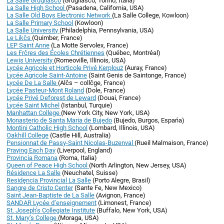
La Salle Grugliasco
(Grugliasco, Torino, Italia)
La Salle High School
(Pasadena, California, USA)
La Salle Old Boys Electronic Network
(La Salle College, Kowloon)
La Salle Primary School
(Kowloon)
La Salle University
(Philadelphia, Pennsylvania, USA)
Le Likčs
(Quimber, France)
LEP Saint Anne
(La Motte Servolex, France)
Les Frčres des Écoles Chrétiennes
(Québec, Montréal)
Lewis University
(Romeoville, Illinois, USA)
Lycée Agricole et Horticole Privé Kerplouz
(Auray, France)
Lycée Agricole Saint-Antoine
(Saint Genis de Saintonge, France)
Lycée De La Salle
(Alčs – collčge, France)
Lycée Pasteur-Mont Roland
(Dole, France)
Lycée Privé Deforest de Leward
(Douai, France)
Lycée Saint Michel
(Istanbul, Turquie)
Manhattan College
(New York City, New York, USA)
Monasterio de Santa Maria de Bujedo
(Bujedo, Burgos, Espańa)
Montini Catholic High School
(Lombard, Illinois, USA)
Oakhill College
(Castle Hill, Australia)
Pensionnat de Passy-Saint Nicolas-Buzenval
(Rueil Malmaison, France)
Praying Each Day
(Liverpool, England)
Provincia Romana
(Roma, Italia)
Queen of Peace High School
(North Arlington, New Jersey, USA)
Résidence La Salle
(Neuchatel, Suisse)
Residęncia Provincial La Salle
(Porto Alegre, Brasil)
Sangre de Cristo Center
(Sante Fe, New Mexico)
Saint Jean-Baptiste de La Salle
(Avignon, France)
SANDAR Lycée d’enseignement
(Limonest, France)
St. Joseph’s Collegiate Institute
(Buffalo, New York, USA)
St. Mary’s College
(Moraga, USA)