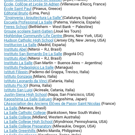
École, Collčge et Lycée St-Adrien
(Villeneuve d’Ascq, France)
École Saint Paul
(Piraeus, Greece)
Editorial Bruńo
(Lima, Peru)
“Enginyeria i Arquitectura La Salle”
(Catalunya, Espańa)
Escuela Profesional La Salle
(Paterna, Valencia, Espańa)
Freres School
(Bethlehem – West Bank – Palestine)
Groupe scolaire Saint-Gatien
(Joué les Tours)
Highbridge Community Life Centre
(Bronx, New York, USA)
Hudson Catholic High School
(Jersey City, New Jersey, USA)
Institucion La Salle
(Madrid, Espańa)
Instituto Abel
(Niteroi – RJ, Brasil)
Instituto San Bernardo De La Salle
(Bogotá DC)
Instituto Abel
(Niteroi – RJ, Brasil)
Instituto La Salle
(San Martín – Buenos Aires – Argentina)
Instituto Pedagógico La Salle
(Managua)
Istituti Filippin
(Paderno del Grappa, Treviso, Italia)
Istituto Gonzaga
(Milano, Italia)
Istituto Leonardo da Vinci
(Catania, Italia)
Istituto Pio XI
I (Roma, Italia)
Istituto San Luigi
(Acireale, Catania, Italia)
Justin-Siena High School
(Napa, San Francisco, USA)
Kagoshima La Salle Gakuen
(Kagoshima, Japan)
L’Association des Anciens Élčves de Passy Saint Nicolas
(France)
La Salle
(Manaus, Brasil)
La Salle Catholic College
(Bankstown, New South Wales)
La Salle College
(Midland, Western Australia)
La Salle College High School
(Wyndmoor, Pennsylvania, USA)
La Salle College Preparatory
(Milwaukie, Oregon, USA)
La Salle Greenhills
(Metro Manila, Philippines)