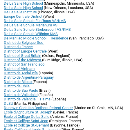
De La Salle High School
(Minneapolis, Minnesota, USA)
De La Salle High School
(New Orleans, Lousiana, USA)
De La Salle Institute
(Chicago, Illinois, USA)
Europe Centrale District
(Wien)
De La Salle Schule Fünfhaus VS/KMS
De La Salle Schule Marianum VS
De La Salle Schule Strebersdorf VS/KMS
De La Salle Schule Währing KMS
De Marillac Middle School – Residence
(San Francisco, USA)
District du Belgique-Sud
District du France
District of Europe Centrale
(Wien)
District of Great Britain
(Oxford, England)
District of the Midwest
(Burr Ridge, Illinois, USA)
District of San Francisco
District of Viętnam
Distrito de Andalucía
(Espańa)
Distrito de Argentina-Paraguay
Distrito de Bilbao
(Espańa)
Distrito de Chile
Distrito de Săo Paulo
(Brasil)
Distrito de Valladolid
(Espańa)
Distrito de Valencia – Palma
(Espańa)
DLSU
(Manila, Philippines)
Dunrovin Christian Brothers Retreat Center
(Marine on St. Crois, MN, USA)
École d’Agriculture St. Joseph
(Levier, France)
École et Collčge De La Salle
(Amiens, France)
École et Collčge Saint Jean
(Perpignan, France)
École et Collčge St.-Bernard
(Bayonne, France)
École, Collčge et Lycée St. Joseph
(Dijon, France)