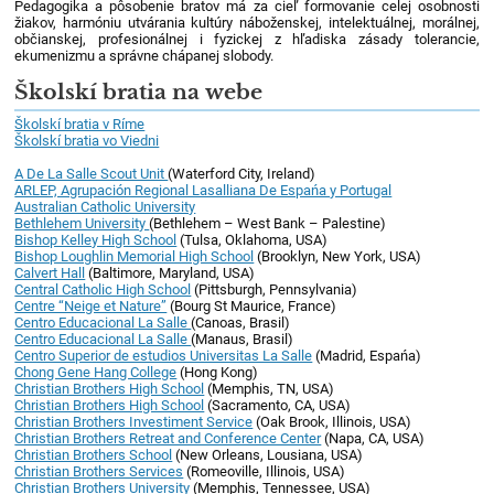
Pedagogika a pôsobenie bratov má za cieľ formovanie celej osobnosti
žiakov, harmóniu utvárania kultúry náboženskej, intelektuálnej, morálnej,
občianskej, profesionálnej i fyzickej z hľadiska zásady tolerancie,
ekumenizmu a správne chápanej slobody.
Školskí bratia na webe
Školskí bratia v Ríme
Školskí bratia vo Viedni
A De La Salle Scout Unit
(Waterford City, Ireland)
ARLEP, Agrupación Regional Lasalliana De Espańa y Portugal
Australian Catholic University
Bethlehem University
(Bethlehem – West Bank – Palestine)
Bishop Kelley High School
(Tulsa, Oklahoma, USA)
Bishop Loughlin Memorial High School
(Brooklyn, New York, USA)
Calvert Hall
(Baltimore, Maryland, USA)
Central Catholic High School
(Pittsburgh, Pennsylvania)
Centre “Neige et Nature”
(Bourg St Maurice, France)
Centro Educacional La Salle
(Canoas, Brasil)
Centro Educacional La Salle
(Manaus, Brasil)
Centro Superior de estudios Universitas La Salle
(Madrid, Espańa)
Chong Gene Hang College
(Hong Kong)
Christian Brothers High School
(Memphis, TN, USA)
Christian Brothers High School
(Sacramento, CA, USA)
Christian Brothers Investiment Service
(Oak Brook, Illinois, USA)
Christian Brothers Retreat and Conference Center
(Napa, CA, USA)
Christian Brothers School
(New Orleans, Lousiana, USA)
Christian Brothers Services
(Romeoville, Illinois, USA)
Christian Brothers University
(Memphis, Tennessee, USA)