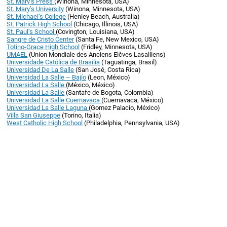
St. Mary’s Press
(Winona, Minnesota, USA)
St. Mary’s University
(Winona, Minnesota, USA)
St. Michael’s College
(Henley Beach, Australia)
St. Patrick High School
(Chicago, Illinois, USA)
St. Paul’s School
(Covington, Louisiana, USA)
Sangre de Cristo Center
(Santa Fe, New Mexico, USA)
Totino-Grace High School
(Fridley, Minnesota, USA)
UMAEL
(Union Mondiale des Anciens Elčves Lasalliens)
Universidade Católica de Brasilia
(Taguatinga, Brasil)
Universidad De La Salle
(San José, Costa Rica)
Universidad La Salle – Bajío
(Leon, México)
Universidad La Salle
(México, México)
Universidad La Salle
(Santafe de Bogota, Colombia)
Universidad La Salle Cuernavaca
(Cuernavaca, México)
Universidad La Salle Laguna
(Gomez Palacio, México)
Villa San Giuseppe
(Torino, Italia)
West Catholic High School
(Philadelphia, Pennsylvania, USA)