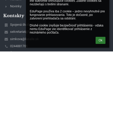
iné súkromie ohrozujúce cookies. Žiadne cookies sa 
nezdieľajú s tretími stranami.

Novinky
EduPage používa iba 2 cookie – jedno nevyhnutné pre 
Kontakty
fungovanie prihlasovania. Toto je dočasné, po 
zatvorení prehliadača sa odstráni.

Spojená škola de La Salle, Čachtická 14, 831 06 Bratislava
Druhé cookie zvyšuje bezpečnosť prihlásenia - vďaka 
nemu EduPage vie identifikovať prihlásenie z 
sekretariat@lasalle.sk
neznámeho počítača.
simkova@lasalle.sk
Ok
0244881705
Čachtická 14, 831 06 Bratislava
831 06 Bratislava
Slovakia
magac@lasalle.sk
42258120
Detvianska 24, 831 06 Bratislava
Naša organizácia spracúva osobné údaje podľa zásad v súlade s
platnou právnou úpravou.
Kontakt na zodpovednú osobu:
Konferencia biskupov Slovenska, Kapitulská 11, Bratislava
IČO: 00684325, DIČ: 2020804841,
email: dpo@kbs.sk, https://gdpr.kbs.sk