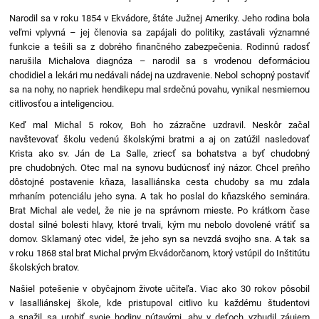
Narodil sa v roku 1854 v Ekvádore, štáte Južnej Ameriky. Jeho rodina bola
veľmi vplyvná – jej členovia sa zapájali do politiky, zastávali významné
funkcie a tešili sa z dobrého finančného zabezpečenia. Rodinnú radosť
narušila Michalova diagnóza – narodil sa s vrodenou deformáciou
chodidiel a lekári mu nedávali nádej na uzdravenie. Nebol schopný postaviť
sa na nohy, no napriek hendikepu mal srdečnú povahu, vynikal nesmiernou
citlivosťou a inteligenciou.
Keď mal Michal 5 rokov, Boh ho zázračne uzdravil. Neskôr začal
navštevovať školu vedenú školskými bratmi a aj on zatúžil nasledovať
Krista ako sv. Ján de La Salle, zriecť sa bohatstva a byť chudobný
pre chudobných. Otec mal na synovu budúcnosť iný názor. Chcel preňho
dôstojné postavenie kňaza, lasalliánska cesta chudoby sa mu zdala
mrhaním potenciálu jeho syna. A tak ho poslal do kňazského seminára.
Brat Michal ale vedel, že nie je na správnom mieste. Po krátkom čase
dostal silné bolesti hlavy, ktoré trvali, kým mu nebolo dovolené vrátiť sa
domov. Sklamaný otec videl, že jeho syn sa nevzdá svojho sna. A tak sa
v roku 1868 stal brat Michal prvým Ekvádorčanom, ktorý vstúpil do Inštitútu
školských bratov.
Našiel potešenie v obyčajnom živote učiteľa. Viac ako 30 rokov pôsobil
v lasalliánskej škole, kde pristupoval citlivo ku každému študentovi
a snažil sa urobiť svoje hodiny pútavými, aby v deťoch vzbudil záujem