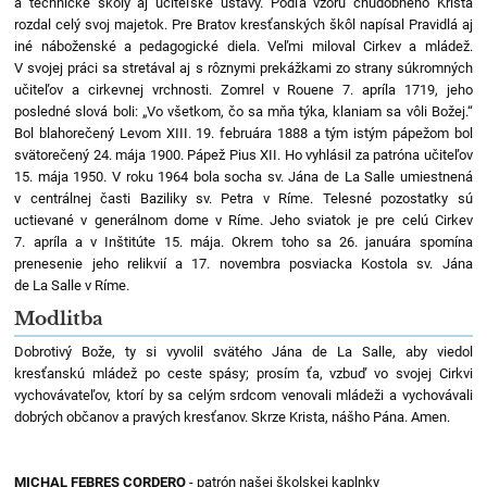
a technické školy aj učiteľské ústavy. Podľa vzoru chudobného Krista
rozdal celý svoj majetok. Pre Bratov kresťanských škôl napísal Pravidlá aj
iné náboženské a pedagogické diela. Veľmi miloval Cirkev a mládež.
V svojej práci sa stretával aj s rôznymi prekážkami zo strany súkromných
učiteľov a cirkevnej vrchnosti. Zomrel v Rouene 7. apríla 1719, jeho
posledné slová boli: „Vo všetkom, čo sa mňa týka, klaniam sa vôli Božej.“
Bol blahorečený Levom XIII. 19. februára 1888 a tým istým pápežom bol
svätorečený 24. mája 1900. Pápež Pius XII. Ho vyhlásil za patróna učiteľov
15. mája 1950. V roku 1964 bola socha sv. Jána de La Salle umiestnená
v centrálnej časti Baziliky sv. Petra v Ríme. Telesné pozostatky sú
uctievané v generálnom dome v Ríme. Jeho sviatok je pre celú Cirkev
7. apríla a v Inštitúte 15. mája. Okrem toho sa 26. januára spomína
prenesenie jeho relikvií a 17. novembra posviacka Kostola sv. Jána
de La Salle v Ríme.
Modlitba
Dobrotivý Bože, ty si vyvolil svätého Jána de La Salle, aby viedol
kresťanskú mládež po ceste spásy; prosím ťa, vzbuď vo svojej Cirkvi
vychovávateľov, ktorí by sa celým srdcom venovali mládeži a vychovávali
dobrých občanov a pravých kresťanov. Skrze Krista, nášho Pána. Amen.
MICHAL FEBRES CORDERO
- patrón našej školskej kaplnky