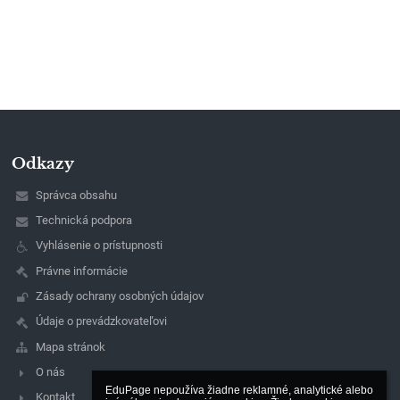
Odkazy
Správca obsahu
Technická podpora
Vyhlásenie o prístupnosti
Právne informácie
Zásady ochrany osobných údajov
Údaje o prevádzkovateľovi
Mapa stránok
O nás
EduPage nepoužíva žiadne reklamné, analytické alebo 
Kontakt