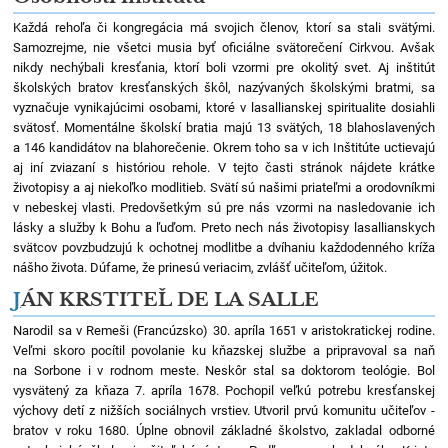
Každá rehoľa či kongregácia má svojich členov, ktorí sa stali svätými.
Samozrejme, nie všetci musia byť oficiálne svätorečení Cirkvou. Avšak
nikdy nechýbali kresťania, ktorí boli vzormi pre okolitý svet. Aj inštitút
školských bratov kresťanských škôl, nazývaných školskými bratmi, sa
vyznačuje vynikajúcimi osobami, ktoré v lasallianskej spiritualite dosiahli
svätosť. Momentálne školskí bratia majú 13 svätých, 18 blahoslavených
a 146 kandidátov na blahorečenie. Okrem toho sa v ich Inštitúte uctievajú
aj iní zviazaní s históriou rehole. V tejto časti stránok nájdete krátke
životopisy a aj niekoľko modlitieb. Svätí sú našimi priateľmi a orodovníkmi
v nebeskej vlasti. Predovšetkým sú pre nás vzormi na nasledovanie ich
lásky a služby k Bohu a ľuďom. Preto nech nás životopisy lasallianskych
svätcov povzbudzujú k ochotnej modlitbe a dvíhaniu každodenného kríža
nášho života. Dúfame, že prinesú veriacim, zvlášť učiteľom, úžitok.
J
ÁN KRSTITEĽ DE LA SALLE
Narodil sa v Remeši (Francúzsko) 30. apríla 1651 v aristokratickej rodine.
Veľmi skoro pocítil povolanie ku kňazskej službe a pripravoval sa naň
na Sorbone i v rodnom meste. Neskôr stal sa doktorom teológie. Bol
vysvätený za kňaza 7. apríla 1678. Pochopil veľkú potrebu kresťanskej
výchovy detí z nižších sociálnych vrstiev. Utvoril prvú komunitu učiteľov -
bratov v roku 1680. Úplne obnovil základné školstvo, zakladal odborné