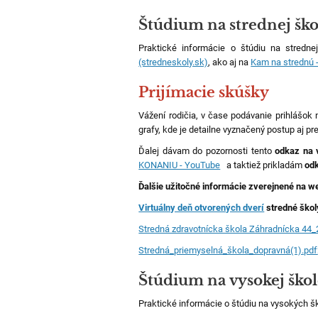
Štúdium na strednej ško
Praktické informácie o štúdiu na stredne
(stredneskoly.sk)
, ako aj na
Kam na strednú -
Prijímacie skúšky
Vážení rodičia, v čase podávanie prihlášok 
grafy, kde je detailne vyznačený postup aj 
Ďalej dávam do pozornosti tento
odkaz na 
KONANIU - YouTube
a taktiež prikladám
od
Ďalšie užitočné informácie zverejnené na 
Virtuálny deň otvorených dverí
stredné škol
Stredná zdravotnícka škola Záhradnícka 44
Stredná_priemyselná_škola_dopravná(1).pdf
Štúdium na vysokej ško
Praktické informácie o štúdiu na vysokých š