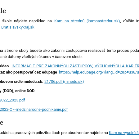
le
j škole nájdete napríklad na
Kam na strednú (kamnastrednu.sk)
, ďalšie 
 Bratislavskykraj.sk
na stredné školy budete ako zákonní zástupcovia realizovať tento proces podáv
presné dátumy všetkých úkonov v časovom slede.
video
INFORMÁCIE PRE ZÁKONNÝCH ZÁSTUPCOV, VÝCHOVNÝCH A KARIÉR
kaz ako postupovať cez edupage
https://help.edupage.org/?lang_id=2&p=u38/
webovom sídle midedu.sk:
21706.pdf (minedu.sk)
y (DOD), online DOD
_2022_2023.pdf
2022-OF-medzinarodne-podnikanie.pdf
le
kolách a pracovných príležitostiach pre absolventov nájdete na
Kam na vysokú š