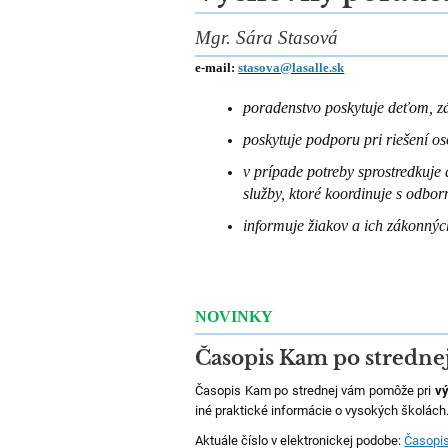
Mgr. Sára Stasová
e-mail:
stasova@lasalle.sk
poradenstvo poskytuje deťom, 
poskytuje podporu pri riešení os
v prípade potreby sprostredkuje
služby, ktoré koordinuje s odb
informuje žiakov a ich zákonnýc
NOVINKY
Časopis Kam po stredne
Časopis Kam po strednej vám pomôže pri
vý
iné praktické informácie o vysokých školách
Aktuále číslo v elektronickej podobe:
Časopis