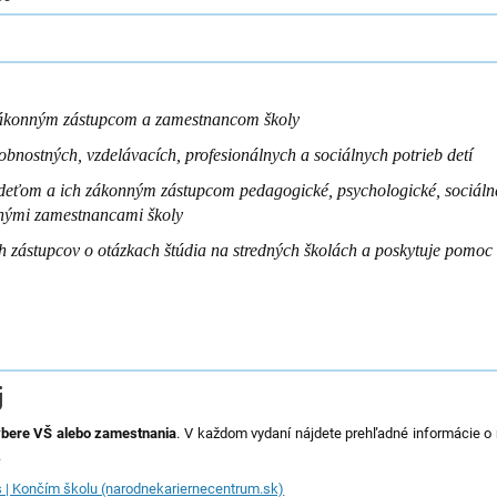
zákonným zástupcom a zamestnancom školy
obnostných, vzdelávacích, profesionálnych a sociálnych potrieb detí
 deťom a ich zákonným zástupcom pedagogické, psychologické, sociálne
ornými zamestnancami školy
h zástupcov o otázkach štúdia na stredných školách a poskytuje pomoc 
j
bere VŠ alebo zamestnania
. V každom vydaní nájdete prehľadné informácie o 
.
 | Končím školu (narodnekariernecentrum.sk)