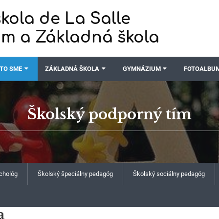
kola de La Salle
m a Základná škola
TO SME
ZÁKLADNÁ ŠKOLA
GYMNÁZIUM
FOTOALBU
Školský podporný tím
chológ
Školský špeciálny pedagóg
Školský sociálny pedagóg
a