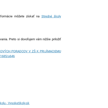
informácie môžete získať na
Stredné školy
ania. Preto si dovoľujem vám nižšie priložiť
OVÝCH PORADCOV V ZŠ K PRIJÍMACIEMU
u1685/u646
kolu - VysokeSkoly.sk