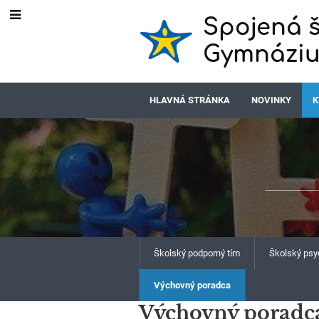
Spojená š
Gymnáziu
HLAVNÁ STRÁNKA
NOVINKY
K
Školský podporný tím
Školský psy
Výchovný poradca
Výchovný poradc