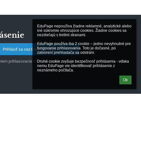
EduPage nepoužíva žiadne reklamné, analytické alebo 
iné súkromie ohrozujúce cookies. Žiadne cookies sa 
ásenie
nezdieľajú s tretími stranami.

EduPage používa iba 2 cookie – jedno nevyhnutné pre 
fungovanie prihlasovania. Toto je dočasné, po 
Prihlásiť sa cez EduPage účet
zatvorení prehliadača sa odstráni.

iem prihlasovacie meno alebo heslo
Druhé cookie zvyšuje bezpečnosť prihlásenia - vďaka 
nemu EduPage vie identifikovať prihlásenie z 
neznámeho počítača.
Ok