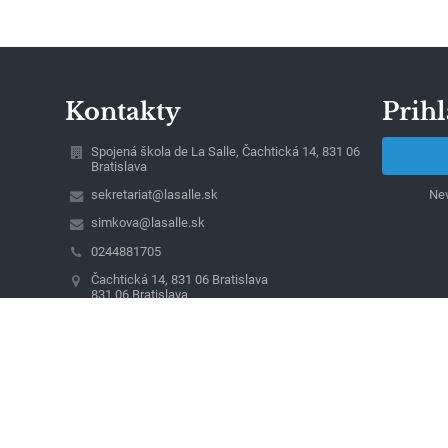
Kontakty
Prihl
Spojená škola de La Salle, Čachtická 14, 831 06
Bratislava
sekretariat@lasalle.sk
Nev
simkova@lasalle.sk
0244881705
Čachtická 14, 831 06 Bratislava
831 06 Bratislava
Slovakia
magac@lasalle.sk
42258120
Detvianska 24, 831 06 Bratislava
Naša organizácia spracúva osobné údaje podľa
zásad v súlade s platnou právnou úpravou.