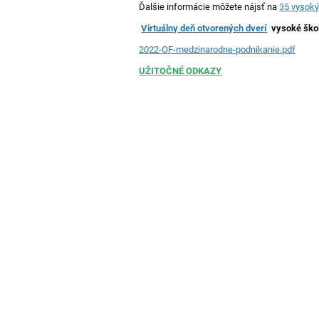
Ďalšie informácie môžete nájsť na
35 vysoký
Virtuálny deň otvorených dverí
vysoké škol
2022-OF-medzinarodne-podnikanie.pdf
UŽITOČNÉ ODKAZY