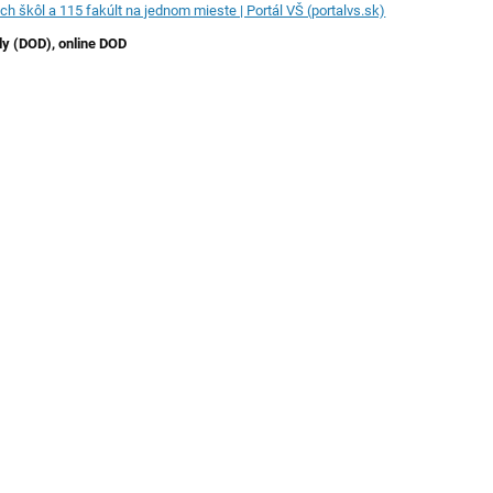
ch škôl a 115 fakúlt na jednom mieste | Portál VŠ (portalvs.sk)
y (DOD), online DOD