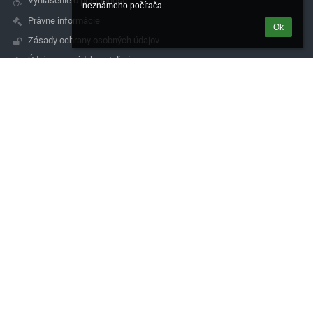
Vyhlásenie o prístupnosti
neznámeho počítača.
Právne informácie
Ok
Zásady ochrany osobných údajov
Údaje o prevádzkovateľovi
Mapa stránok
O nás
Kontakt
Novinky
Kontakty
Spojená škola de La Salle, Čachtická 14, 831 06 Bratislava
sekretariat@lasalle.sk
simkova@lasalle.sk
0244881705
Čachtická 14, 831 06 Bratislava
831 06 Bratislava
Slovakia
magac@lasalle.sk