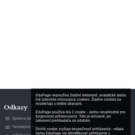
EduPage nepoužíva žiadne reklamné, analytické alebo 
iné súkromie ohrozujúce cookies. Žiadne cookies sa 
nezdieľajú s tretími stranami.

Odkazy
EduPage používa iba 2 cookie – jedno nevyhnutné pre 
fungovanie prihlasovania. Toto je dočasné, po 
Správca obsahu
zatvorení prehliadača sa odstráni.

Technická podpora
Druhé cookie zvyšuje bezpečnosť prihlásenia - vďaka 
nemu EduPage vie identifikovať prihlásenie z 