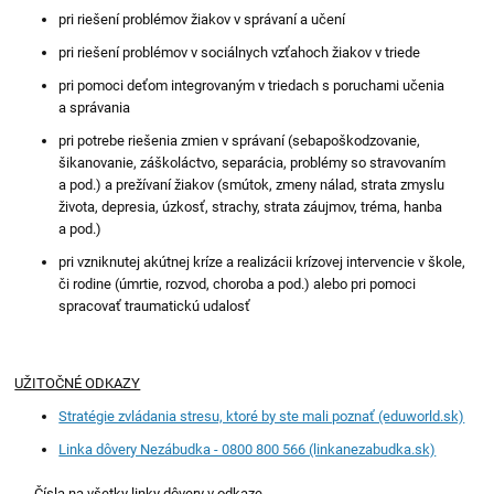
pri riešení problémov žiakov v správaní a učení
pri riešení problémov v sociálnych vzťahoch žiakov v triede
pri pomoci deťom integrovaným v triedach s poruchami učenia
a správania
pri potrebe riešenia zmien v správaní (sebapoškodzovanie,
šikanovanie, záškoláctvo, separácia, problémy so stravovaním
a pod.) a prežívaní žiakov (smútok, zmeny nálad, strata zmyslu
života, depresia, úzkosť, strachy, strata záujmov, tréma, hanba
a pod.)
pri vzniknutej akútnej kríze a realizácii krízovej intervencie v škole,
či rodine (úmrtie, rozvod, choroba a pod.) alebo pri pomoci
spracovať traumatickú udalosť
UŽITOČNÉ ODKAZY
Stratégie zvládania stresu, ktoré by ste mali poznať (eduworld.sk)
Linka dôvery Nezábudka - 0800 800 566 (linkanezabudka.sk)
Čísla na všetky linky dôvery v odkaze