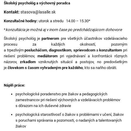
Školský psychológ a výchovný poradca
Kontakt:
stasova@lasalle.sk
Konzultačné hodiny:
utorok a stredu 14.00 – 15.30*
*
konzultácia je možná aj v inom čase po predchádzajúcom dohovore
Školský psychológ je
partnerom
pre všetkých účastníkov vzdelávacieho
procesu za každých okolností, pozorným
a trpezlivým
poslucháčom
,
diagnostikom
,
sprievodcom
a
konzultantom
pri
riešení problémov,
mediátorom
pri vyjednávaní a konfrontácii rôznych
názorov,
zrkadlom
vzniknutých situácií a postojov, no predovšetkým
je
človekom s časom vyhradeným pre každého
,
kto sa naňho obráti.
Náplň práce:
psychologické poradenstvo pre žiakov a pedagogických
zamestnancov pri riešení výchovných a vzdelávacích problémov
s dôrazom na ich duševné zdravie
psychologická starostlivosť o žiakov s problémami v učení, žiakov
s poruchami správania a pozornosti, o nadaných a talentovaných
žiakov