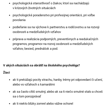
psychologická starostlivosť o žiakov, ktorí sa nachádzajú
v krízových životných situáciách
psychologické poradenstvo pri profesijnej orientácii, pri voľbe
povolania
podieľanie sa na výchove k partnerstvu a rodičovstvu a na rozvoji
osobnosti a medziľudských vzťahov
príprava a realizácia podporných, preventívnych a reedukačných
programov, programov na rozvoj osobnosti a medziľudských
vzťahov, besied, prednášok a pod.
V akých situáciách sa obrátiť na školského psychológa?
Žiaci
ak ti prekážajú pocity strachu, hanby, trémy pri odpovedaní či učení,
alebo vo vzťahoch s kamarátmi
ak sa často cítiš smutný, alebo ak sa ti niečo smutné stalo a chceš
sa o tom porozprávať
ak ti niekto blízky zomrel alebo vážne ochorel