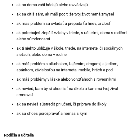
ak sa doma vaši hádajú alebo rozvádzajú
ak sa cítiš sám, ak máš pocit, že tvoj život nemá zmysel
ak máš problém sa ovládať a prepadá ťa hnev, či zlosť
ak potrebuješ zlepšiť vzťahy v triede, s učiteľmi, doma s rodičmi
alebo súrodencami
ak ti niekto ubližuje v škole, triede, na internete, či sociálnych
sieťach, alebo doma v rodine
ak máš problém s alkoholom, fajčením, drogami, s jedlom,
spánkom, závislosťou na internete, mobile, hrách a pod
ak máš problémy v láske alebo vo vzťahoch s rovesníkmi
ak nevieš, kam by si chcel ísť na školu a kam má tvoj život
smerovať
ak sa nevieš sústrediť pri učení, či príprave do školy
ak sa chceš porozprávať a nemáš s kým
Rodičia a učitelia