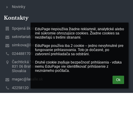
Novinky
Kontakty
Spojená škola de La Salle, Čachtická 14, 831 06 Bratislava
EduPage nepoužíva žiadne reklamné, analytické alebo 
iné súkromie ohrozujúce cookies. Žiadne cookies sa 
sekretariat@lasalle.sk
nezdieľajú s tretími stranami.

simkova@lasalle.sk
EduPage používa iba 2 cookie – jedno nevyhnutné pre 
fungovanie prihlasovania. Toto je dočasné, po 
0244881705
zatvorení prehliadača sa odstráni.

Čachtická 14, 831 06 Bratislava
Druhé cookie zvyšuje bezpečnosť prihlásenia - vďaka 
831 06 Bratislava
nemu EduPage vie identifikovať prihlásenie z 
Slovakia
neznámeho počítača.
magac@lasalle.sk
Ok
42258120
Detvianska 24, 831 06 Bratislava
Naša organizácia spracúva osobné údaje podľa zásad v súlade s
platnou právnou úpravou.
Kontakt na zodpovednú osobu:
Konferencia biskupov Slovenska, Kapitulská 11, Bratislava
IČO: 00684325, DIČ: 2020804841,
email: dpo@kbs.sk, https://gdpr.kbs.sk