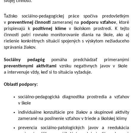
svojej činnosti.
Ťažisko sociálno-pedagogickej práce spočíva predovšetkým
v
preventívnej činnosti
zameranej na
podporu vzťahov
, ktoré
prispievajú k
pozitívnej klíme
v školskom prostredí. K tejto
činnosti patrí rovnako monitorovanie diania na škole, ako aj
riešenie konkrétnych situácií spojených s výskytom nežiaduceho
správania žiakov.
Sociálny pedagóg
pomáha predchádzať primeranými
preventívnymi aktivitami
vzniku negatívnych javov v škole
a intervenuje vždy, keď si to situácia vyžaduje.
Oblasti podpory:
sociálno-pedagogická diagnostika prostredia a vzťahov
v škole
individuálne konzultácie pre žiakov a skupinové aktivity
zamerané na posilnenie vzťahov v triede a školskej klímy
prevencia sociálno-patologických javov a reedukácia