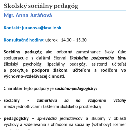
Školský sociálny pedagóg
Mgr. Anna Juráňová
Kontakt: juranova@lasalle.sk
Konzultačné hodiny:
utorok 14.00 – 15.30
Sociálny pedagóg
ako odborný zamestnanec školy úzko
spolupracuje s ďalšími členmi
školského podporného tímu
(školský psychológ, špeciálny pedagóg, asistenti učiteľa)
a poskytuje
podporu
žiakom
,
učiteľom
a
rodičom
vo
výchovno-vzdelávacej činnosti
.
Charakter tejto podpory je
sociálno-pedagogický
:
sociálny
–
zameriava sa na vzájomné vzťahy
medzi jednotlivcami (aktérmi školského
prostredia);
pedagogický
–
sprevádza
jednotlivcov a skupiny v oblasti
výchovy a vzdelávania
s ohľadom na sociálny (vzťahový) rozmer