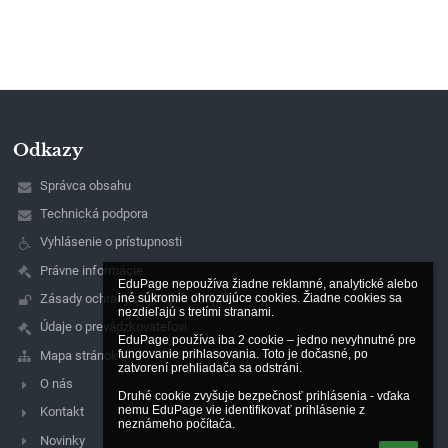
Odkazy
Správca obsahu
Technická podpora
Vyhlásenie o prístupnosti
Právne informácie
EduPage nepoužíva žiadne reklamné, analytické alebo 
iné súkromie ohrozujúce cookies. Žiadne cookies sa 
Zásady ochrany osobných údajov
nezdieľajú s tretími stranami.

Údaje o prevádzkovateľovi
EduPage používa iba 2 cookie – jedno nevyhnutné pre 
fungovanie prihlasovania. Toto je dočasné, po 
Mapa stránok
zatvorení prehliadača sa odstráni.

O nás
Druhé cookie zvyšuje bezpečnosť prihlásenia - vďaka 
nemu EduPage vie identifikovať prihlásenie z 
Kontakt
neznámeho počítača.
Novinky